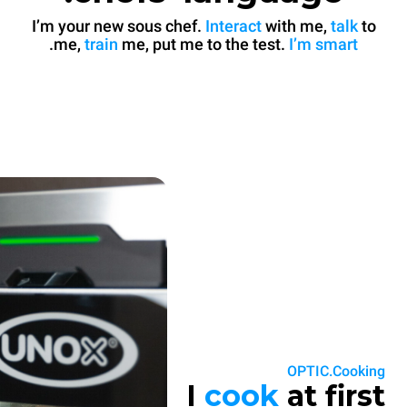
I’m your new sous chef.
Interact
with me,
talk
to
.
me,
train
me, put me to the test.
I’m smart
OPTIC.Cooking
I
cook
at first