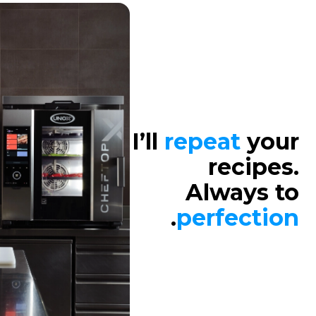
I’ll
repeat
your
recipes.
Always to
.
perfection