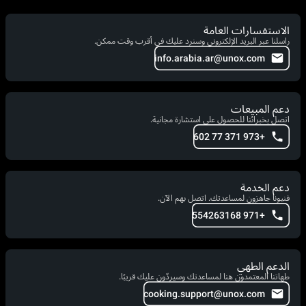
الاستفسارات العامة
راسلنا عبر البريد الإلكتروني وسنرد عليك في أقرب وقت ممكن.
info.arabia.ar@unox.com
دعم المبيعات
اتصل بخبرائنا للحصول على استشارة مجانية.
+973 371 77 602
دعم الخدمة
فنيونا جاهزون لمساعدتك. اتصل بهم الآن.
+971 554263168
الدعم الطهي
طهاتنا المعتمدون هنا لمساعدتك وسيردّون عليك قريبًا.
cooking.support@unox.com