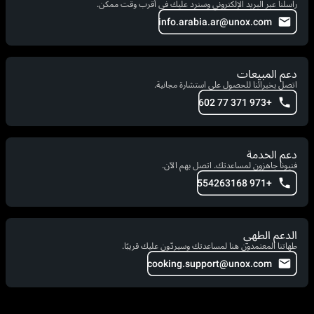
راسلنا عبر البريد الإلكتروني وسنرد عليك في أقرب وقت ممكن.
info.arabia.ar@unox.com
دعم المبيعات
اتصل بخبرائنا للحصول على استشارة مجانية.
+973 371 77 602
دعم الخدمة
فنيونا جاهزون لمساعدتك. اتصل بهم الآن.
+971 554263168
الدعم الطهي
طهاتنا المعتمدون هنا لمساعدتك وسيردّون عليك قريبًا.
cooking.support@unox.com