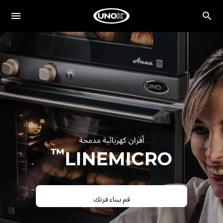
أفران كهربائية مدمجة
™
LINEMICRO
قم ببناء فرنك