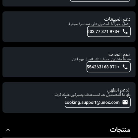
دعم المبيعات
اتصل بخبرائنا للحصول على استشارة مجانية.
+973 371 77 602
دعم الخدمة
فنيونا جاهزون لمساعدتك. اتصل بهم الآن.
+971 554263168
الدعم الطهي
طهاتنا المعتمدون هنا لمساعدتك وسيردّون عليك قريبًا.
cooking.support@unox.com
منتجات