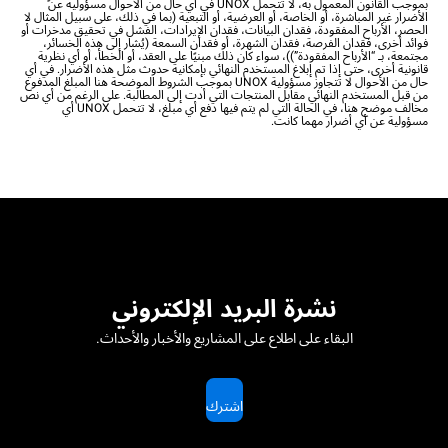
بموجب القانون المعمول به، لا تتحمل UNOX في أي حال من الأحوال مسؤولية عن
الأضرار غير المباشرة، أو الخاصة، أو العرضية، أو التبعية (بما في ذلك، على سبيل المثال لا
الحصر، الأرباح المفقودة، فقدان البيانات، فقدان الإيرادات، الفشل في تحقيق مدخرات أو
فوائد أخرى، فقدان الفرصة، فقدان الشهرة، أو فقدان السمعة (يُشار إلى هذه الخسائر،
مجتمعة، بـ “الأرباح المفقودة”))، سواء كان ذلك مبنيًا على العقد، أو الخطأ، أو أي نظرية
قانونية أخرى، حتى إذا تم إبلاغ المستخدم النهائي بإمكانية حدوث مثل هذه الأضرار. في أي
حال من الأحوال لا تتجاوز مسؤولية UNOX بموجب الشروط الموضحة هنا المبلغ المدفوع
من قبل المستخدم النهائي مقابل المنتجات التي أدت إلى المطالبة. على الرغم من أي نص
مخالف موضح هنا، في الحالة التي لم يتم فيها دفع أي مبلغ، لا تتحمل UNOX أي
مسؤولية عن أي أضرار مهما كانت.
نشرة البريد الإلكتروني
البقاء على اطلاع على المشاريع والأخبار والأحداث.
اشترك