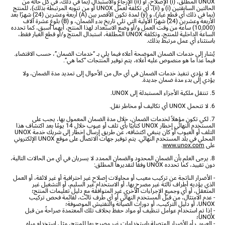
UNOX المطلق، (i) الإصلاح، أو (ii) الإرجاع والاستبدال (بما في ذلك، في كل حالة من
الحالتين السابقتين (i) و (ii)، أي تكلفة لعمل UNOX أو من تنوبه المرتبطة بذلك)، للمنتج
(بما في ذلك أي قطع غيار)، و (y) لمدة تكون الأقصر بين (A) أربعة وعشرين (24) شهرًا بعد
الأربعة وعشرين (24) شهرًا الأولية التي تلي تاريخ بدء الضمان، و (B) بلوغ عشرة آلاف
(10,000) ساعة من وقت العمل و/أو وضع الاستعداد لهذا المنتج، أيهما أسبق، كما تحدده
الساعة الداخلية للمنتج، وتكلفة UNOX المطلقة، استبدال المنتج و/أو قطع الغيار فقط،
باستثناء أي عمل مرتبط بذلك.
يُشار إلى خدمات الضمان الموضحة أعلاه فيما يلي بـ “خدمات الضمان”، حسب الاقتضاء.
فيما عدا ما هو منصوص عليه أعلاه، يتم توفير المنتجات “كما هي”.
4. لا يؤدي تنفيذ خدمات الضمان في أي حال من الأحوال إلى تمديد مدة الضمان، ولا
يؤدي إلى بدء مدة ضمان جديدة.
5. تنتقل ملكية الأجزاء المستبدلة إلى UNOX.
6. لا تتحمل UNOX أي تكاليف أو مخاطر نقل.
7. لكي تكون مؤهلاً لخدمات الضمان، خلال مدة الضمان المعمول بها، يجب على
المستخدم النهائي إخطار UNOX كتابيًا بأي تلف أو عيوب خلال 14 يومًا بعد اكتشاف هذا
التلف أو العيوب أو كان ينبغي اكتشافه، عن طريق إرسال إخطار إلى شريك خدمة UNOX
المحلي في بلد المستخدم النهائي. يتم توفير جهات الاتصال على موقع UNOX الإلكتروني
على
www.unox.com
.
8. يرجى العلم بأن الضمان المحدود والضمان الممدد لا يسريان في أي من الحالات التالية،
دون تقييد، كما تحدده UNOX وفقًا لتقديرها المطلق:
- الأضرار الناتجة عن تركيب معيب أو محاولات إصلاح غير احترافية أو غير لائقة، أو العمل
الذي يؤديه أطراف ثالثة غير مصرح بها، أو الاستخدام غير السليم، أو التشغيل غير
المتعقل، أو أي وجميع الإجراءات الأخرى غير المتوافقة مع دليل تعليمات المنتج؛
- عدم الامتثال، من قبل المستخدم النهائي أو أي طرف ثالث، لقائمة فحص تركيب
UNOX، أو دليل التركيب، أو دورات الصيانة والتفتيش الموصوفة؛
- إذا تم استخدام عوامل تنظيف أو مواد حفظ بخلاف تلك المعتمدة صراحةً من قبل
UNOX؛
- العيوب أو الأضرار المتصلة باستخدامات غير مصرح بها للمنتج، مثل استخدام مياه