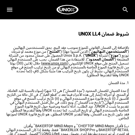
شروط ضمان UNOX LL4
بالإضافة إلى الضمان القانوني للموزع بموجب عقد البيع، يحق للمستخدمين النهائيين
(“
المستخدمون النهائيون
”) الذين اشتروا جهازًا (“
المنتج
”) من موزع معتمد أو شريك
توزيع (“
موزع
”) لشركة Unox S.p.A. (“
UNOX
”) الحصول على ضمان محدود من الشركة
المصنعة (“
الضمان المحدود
”). للاستفادة من هذا الضمان، يجب على المستخدم النهائي
تسجيل المنتج على موقع UNOX الإلكتروني (
www.unox.com
) خلال ثلاثين (30) يومًا
من تاريخ فاتورة الموزع الخاصة بالمستخدم النهائي أو من تاريخ تركيب المنتج في موقع
المستخدم النهائي، بشرط أن يكون تاريخ التركيب هذا مثبتًا بشكل كافٍ (كما تحدده
UNOX وفقًا لتقديرها المطلق).
1. مدة الضمان
أ) مدة الضمان للضمان المحدود (“مدة الضمان”) هي 12 شهرًا (سواء بالنسبة لليد العاملة،
أو المنتج، أو أجزائه (يُشار إلى هذه الأجزاء فيما بعد بـ “قطع الغيار”)، في كل حالة من التاريخ
الأسبق لـ (i) تاريخ فاتورة موزع المستخدم النهائي و (ii) تاريخ تركيب المنتج في موقع
المستخدم النهائي (“تاريخ بدء الضمان”)، ومع ذلك، في حال فشل المستخدم النهائي في
تقديم ما يثبت لـ UNOX، عند الطلب، أدلة داعمة ومرضية حول تاريخ فاتورة الموزع
الخاصة بالمستخدم النهائي أو تاريخ التركيب، كما تحدده UNOX وفقًا لتقديرها المطلق،
فقد يكون تاريخ بدء الضمان، وفقًا لتقدير UNOX المطلق، هو تاريخ فاتورة UNOX لموزعها
الخاص.
™
™
ب) لأفران CHEFTOP MIND.Maps
و BAKERTOP MIND.Maps
وأفران
™
BAKERTOP RETAIL و BAKERLUX SHOP.Pro
فقط، وفقط إذا كان المستخدم النهائي
قد اشترى أو تم تزويده بطريقة أخرى بضمان ممدد LONG.Life4 (“الضمان الممدد”)، فإن