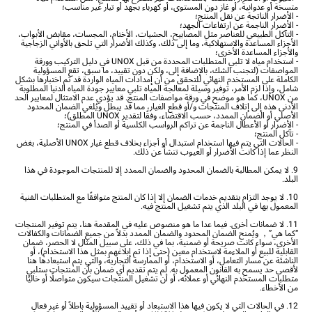
متسخة أو عدوانية، أو غاز دون المستوى، أو كهرباء بجهد أو تيار غير مناسب؛
- الأضرار الناتجة عن نقل المنتج؛
- الأضرار الناجمة عن ارتفاعات الجهد؛
- التآكل الطبيعي للعناصر مثل المصابيح، الحشيات، الأختام، المجسات، مقابض الأبواب،
الأجزاء المساعدة والاستهلاكية، وما إلى ذلك، وكذلك الأضرار التي تلحق بالأواني الزجاجية
والأجزاء المساعدة الأخرى؛
- استخدام مياه لا تلبي المتطلبات المحددة من قبل UNOX في دليل التركيب وورقة
المواصفات (لتجنب الشك، بالإضافة إلى، ولكن دون تقييد، ما سبق، تقع المسؤولية
الكاملة على المستخدم النهائي للتحقق من أن إمدادات المياه الواردة قد تم اختبارها بشكل
شامل، وإذا لزم الأمر، توفير وسيلة لمعالجة المياه تلبي معايير جودة المياه الدنيا المطلوبة
من UNOX، كما هو موضح في ورقة مواصفات المنتج. قد يؤدي عدم الامتثال لمعايير الحد
الأدنى هذه إلى إتلاف المنتجات و/أو قطع الغيار، مما قد يبطل ويُلغي الضمان المحدود
الأصلي أو الضمان الممدد، حسب الاقتضاء، وفقًا لتقدير UNOX المطلق)؛
- الأضرار أو الأعطال الناجمة عن تراكم الرواسب الكلسية أو الصدأ في المنتج؛
- تآكل المنتج؛
- الحالات التي يتم فيها استخدام استبدال أو أجزاء بخلاف قطع غيار UNOX الأصلية، بغض
النظر عما إذا كانت الأضرار أو العيوب تنشأ عن ذلك.
9. لا يمكن المطالبة بالضمان المحدود والضمان الممدد إلا للمنتجات الموجودة في هذا
البلد.
10. لا يوجد التزام بتقديم خدمات الضمان إلا إذا كان المنتج متوافقًا مع المتطلبات الفنية
المعمول بها في البلد الذي يتم تشغيل المنتج فيه.
11. لا ضمانات أخرى. فيما عدا ما هو منصوص عليه في المقدمة هنا، يتم توفير المنتجات
“كما هي”， ويُمنح الضمان المحدود والضمان الممدد بدلاً من جميع الضمانات والكفالات
الأخرى، سواء كانت صريحة أو ضمنية، بما في ذلك، على سبيل المثال لا الحصر، ضمان
القابلية للبيع أو الملاءمة لاستخدام معين (حتى إذا تم إبلاغهم بمثل هذا الاستخدام)، أو
الناشئة عن مسار التعامل، أو الاستخدام، أو الممارسة التجارية، والتي يتم استبعادها هنا
لأقصى حد يسمح به القانون المعمول به. لم يتم تقديم أي ضمان بأن المنتجات ستلبي
متطلبات المستخدم النهائي أو عملائه، أو أن تشغيل المنتجات سيكون متواصلًا أو خاليًا
من الأخطاء.
12. في الحالات التي لا يكون فيها هذا الاستبعاد أو تقييد المسؤولية باطلاً أو غير فعالٍ