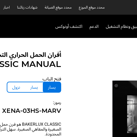
محدد موقع الموزع
محدد موقع الصيانة
شهادات زبائننا
اخبار
بيق ونظام التشغيل
الدعم
اكتشف أونوكس
أفران الحمل الحراري التج
SSIC
MANUAL
فتح الباب
يسار
يسار
نزول
رموز:
XENA-03HS-MARV
AKERLUX CLASSIC
الصغيرة والمقاهي الصغيرة. سهل التر
المحدودة.