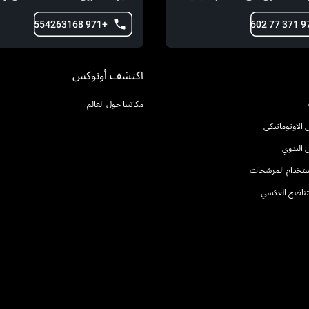
+971 554263168
اكتشف أونوكس
مكاتبنا حول العالم
الاوتوماتيكي
 اليدوي
استخدام المرشحات
التناضح العكسي