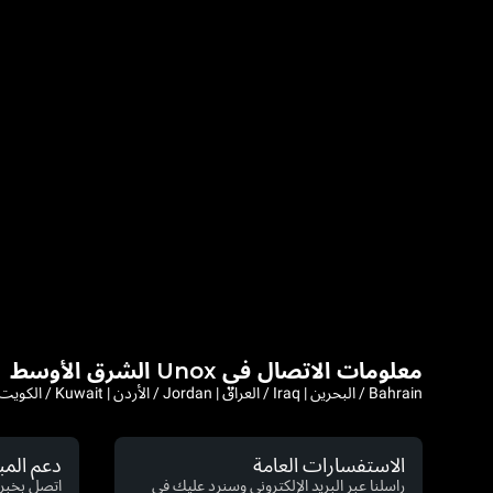
معلومات الاتصال في Unox الشرق الأوسط
Bahrain / البحرين | Iraq / العراق | Jordan / الأردن | Kuwait / الكويت | Lebanon / لبنان | Saudi Arabia / السعودية | Syria / سوريا | Yemen / اليمن | Afghanistan | Iran
الاستفسارات العامة
دعم الم
راسلنا عبر البريد الإلكتروني وسنرد عليك في
اتصل بخبرا