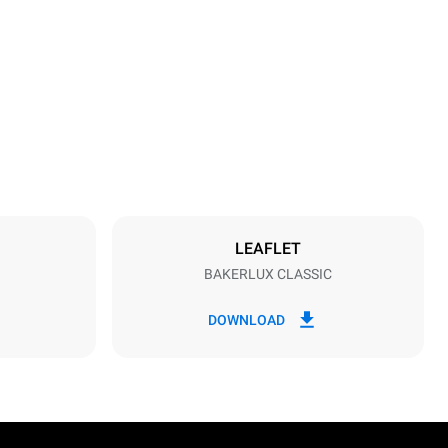
الأبعاد
Width
600 mm
Weight
34 kg
مواصفات الصواني
umber of trays
3
LEAFLET
BAKERLUX CLASSIC
مزود الطاقة
Voltage
230V 1N~
DOWNLOAD
نوع القابس
o | H07RN-F