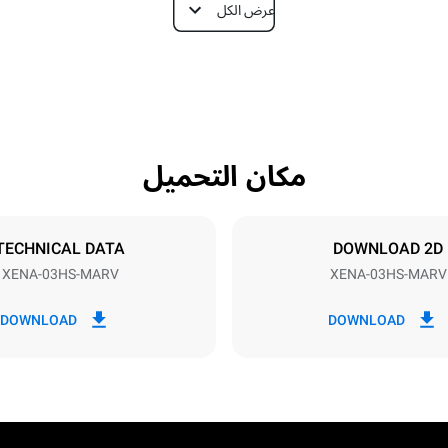
عرض الكل
Depth
612 mm
مكان التحميل
Tray size
N
460x330
TECHNICAL DATA
DOWNLOAD 2D
XENA-03HS-MARV
XENA-03HS-MARV
Electric power
3 kW
DOWNLOAD
DOWNLOAD
Schuk