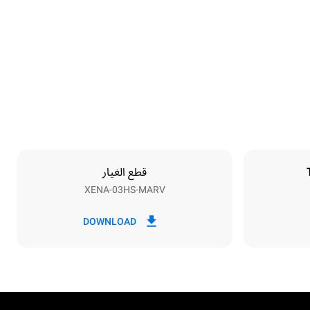
Height
467 mm
Distance between trays
75 mm
قطع الغيار
XENA-03HS-MARV
Frequency
50 / 60 Hz
DOWNLOAD