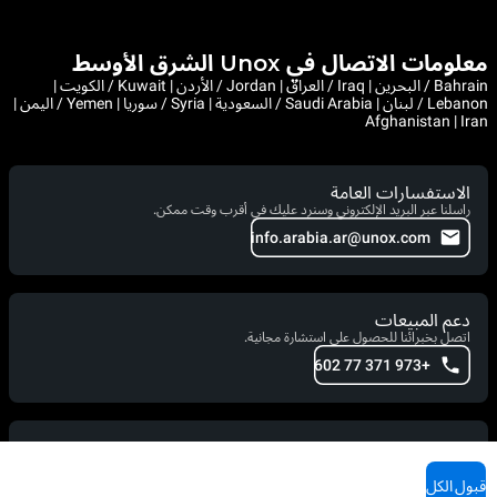
معلومات الاتصال في Unox الشرق الأوسط
Bahrain / البحرين | Iraq / العراق | Jordan / الأردن | Kuwait / الكويت |
Lebanon / لبنان | Saudi Arabia / السعودية | Syria / سوريا | Yemen / اليمن |
Afghanistan | Iran
الاستفسارات العامة
راسلنا عبر البريد الإلكتروني وسنرد عليك في أقرب وقت ممكن.
info.arabia.ar@unox.com
دعم المبيعات
اتصل بخبرائنا للحصول على استشارة مجانية.
+973 371 77 602
دعم الخدمة
فنيونا جاهزون لمساعدتك. اتصل بهم الآن.
قبول الكل
+971 554263168