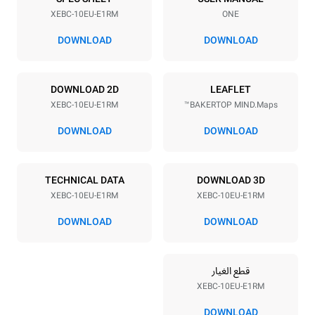
XEBC-10EU-E1RM
ONE
Distance between trays
80 mm
DOWNLOAD
DOWNLOAD
مزود الطاقة
DOWNLOAD 2D
LEAFLET
XEBC-10EU-E1RM
BAKERTOP MIND.Maps™
Electric power
Voltage
15.2
400V 3N~ / 230V 3~
DOWNLOAD
DOWNLOAD
Frequency
نوع القابس
SENZA SPINA | V
50 / 60 Hz
TECHNICAL DATA
DOWNLOAD 3D
XEBC-10EU-E1RM
XEBC-10EU-E1RM
*
الاستهلاك بالكيلوواط ساعة وانبعاثات ثاني أكسيد
DOWNLOAD
DOWNLOAD
الكربون
الاستهلاك بالكيلوواط ساعة
انبعاثات ثاني اكسيد الكربون
قطع الغيار
١١٫٤ كيلوواط ساعة/يوم
٠ كجم ثاني أكسيد الكربون/يوم
يشمل التقدير الانبعاثات
XEBC-10EU-E1RM
المباشرة فقط
Greenhouse
Gas Protocol
DOWNLOAD