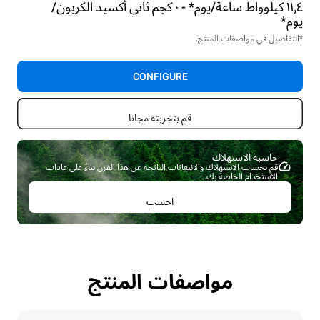
١١٫٤ كيلوواط ساعة/يوم* - ٠ كجم ثاني أكسيد الكربون/
يوم*
*التفاصيل في مواصفات المنتج.
CONFIGURE
قم بتجربته مجانا
حاسبة الاستهلاك ​
قم بحساب الاستهلاك والانبعاثات الناتجة عن هذا الفرن بناءً على عادات
الاستخدام الخاصة بك.
احسب
مواصفات المنتج