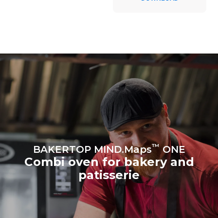
Estimated assuming the
Estimate based on daily use of
following weekly washing
the oven (300 days/year):
program (42 weeks/year):
8 medium loads of
1 short wash
croissants
™
BAKERTOP MIND.Maps
ONE
Combi oven for bakery and
patisserie