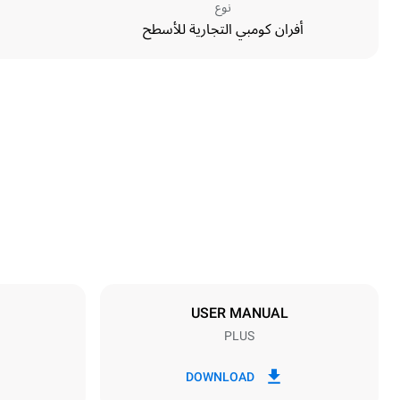
نوع
أفران كومبي التجارية للأسطح
الأبعاد
Width
860 mm
Weight
112 kg
مواصفات الصواني
umber of trays
6
USER MANUAL
PLUS
مزود الطاقة
Voltage
~ / 220-240V
DOWNLOAD
1~