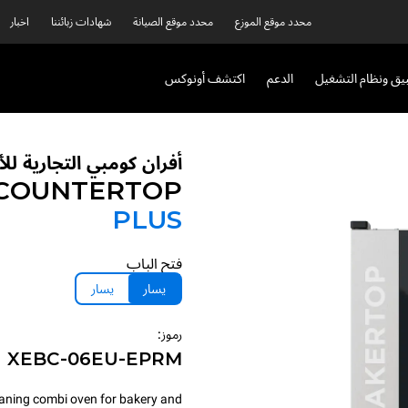
محدد موقع الموزع
محدد موقع الصيانة
شهادات زبائننا
اخبار
بيق ونظام التشغيل
الدعم
اكتشف أونوكس
أفران كومبي التجارية ل
 COUNTERTOP
PLUS
فتح الباب
يسار
يسار
رموز:
XEBC-06EU-EPRM
aning combi oven for bakery and