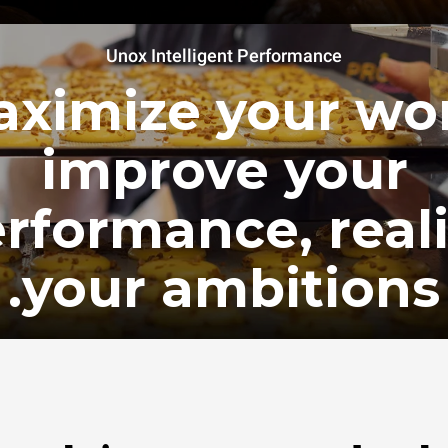
Unox Intelligent Performance
ximize your wo
improve your
rformance, real
your ambitions.