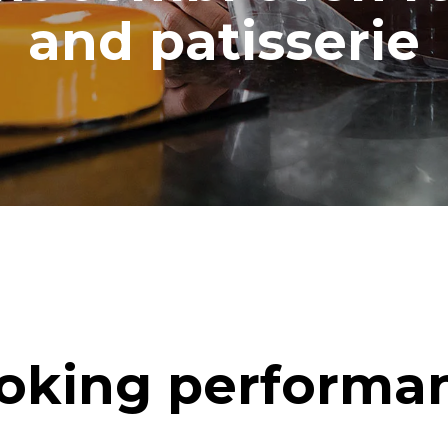
and patisserie
oking performa