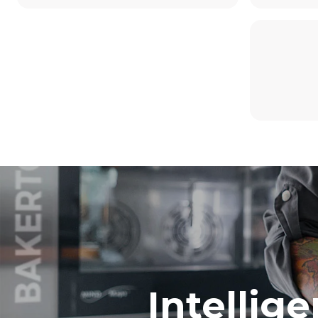
Estimate based on daily use of the oven (300
days/year):
8 medium loads of croissants
رة فقط
Intellig