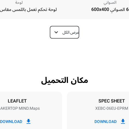
الصواني
لوحة
6 الصواني 600x400
لوحة تحكم تعمل باللمس مقاس 9.5 بوصة
عرض الكل
Depth
967 mm
مكان التحميل
Tray size
N
600x400
LEAFLET
SPEC SHEET
AKERTOP MIND.Maps™
XEBC-06EU-EPRM
Electric power
14,3 kW / 14,3 kW / 14,3 kW
380-415V 3N~ / 220-240V 3
DOWNLOAD
DOWNLOAD