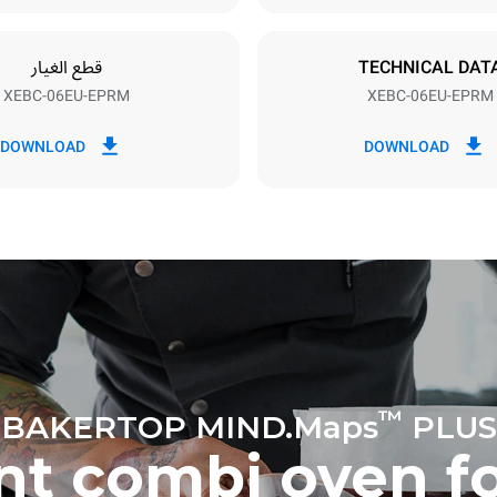
TECHNICAL DAT
قطع الغيار
XEBC-06EU-EPRM
XEBC-06EU-EPRM
اك بالكيلوواط ساعة
انبعاثات ثاني اكسيد الكربون
DOWNLOAD
DOWNLOAD
٠ كجم ثاني أكسيد الكربون/يوم
يشمل التقدير الانبعاثات المباش
Estimated assuming the following
washing program (42 weeks/
™
BAKERTOP MIND.Maps
PLUS
ent combi oven f