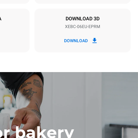
نوع القابس
X | ✓
A
DOWNLOAD 3D
XEBC-06EU-EPRM
*
الاستهلاك بالكيلوواط ساعة وانبعاثات ثاني أكسيد
الاستهل
DOWNLOAD
الكربون
١٤٫٦ كيلوواط ساعة/يوم
 weekly
year):
1 short wash
or bakery