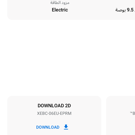
مزود الطاقة
Electric
Height
842 mm
Distance between trays
80 mm
DOWNLOAD 2D
XEBC-06EU-EPRM
B
Frequency
50 / 60 Hz
DOWNLOAD