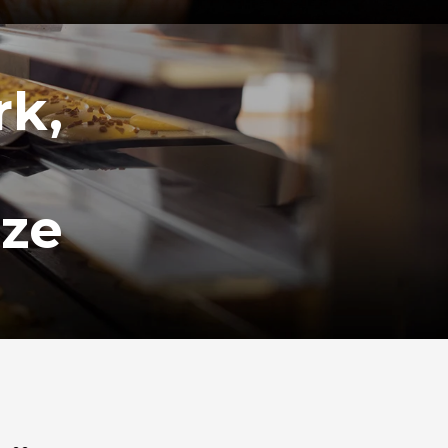
rk,
ize