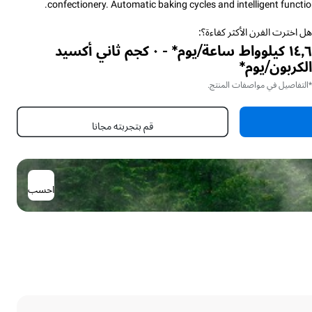
confectionery. Automatic baking cycles and intelligent functio
ل اخترت الفرن الأكثر كفاءة؟:
١٤٫٦ كيلوواط ساعة/يوم* - ٠ كجم ثاني أكسيد
لكربون/يوم*
التفاصيل في مواصفات المنتج.
قم بتجربته مجانا
احسب