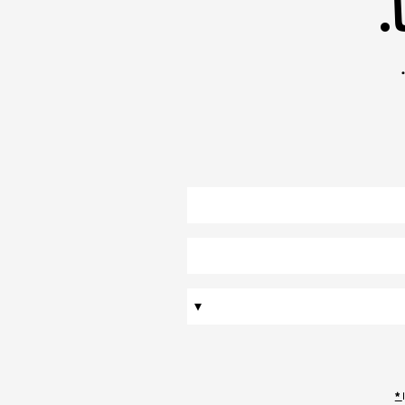
.
▾
*