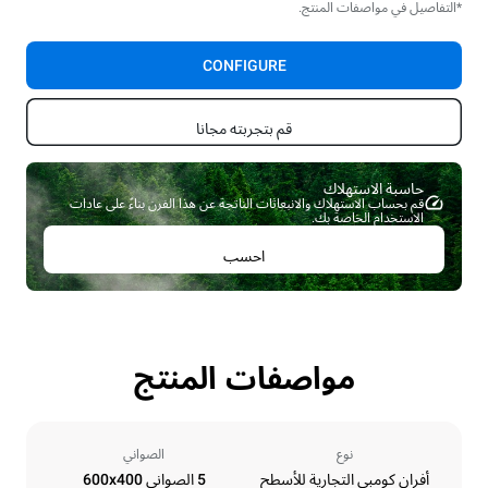
*التفاصيل في مواصفات المنتج.
CONFIGURE
قم بتجربته مجانا
حاسبة الاستهلاك ​
قم بحساب الاستهلاك والانبعاثات الناتجة عن هذا الفرن بناءً على عادات
الاستخدام الخاصة بك.
احسب
مواصفات المنتج
نوع
الصواني
أفران كومبي التجارية للأسطح
5 الصواني 600x400