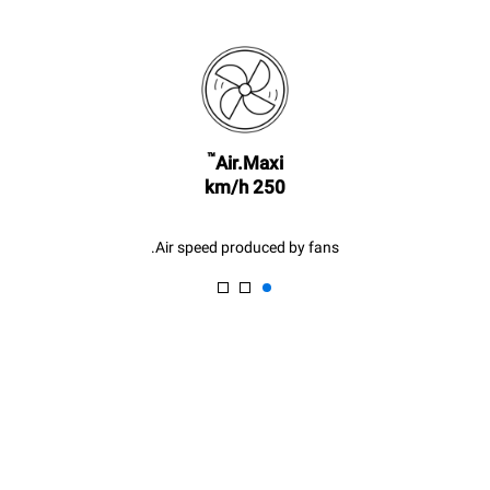
following weekly washing
the oven (300 days/year):
program (42 weeks/year):
8 medium loads of
1 short wash
croissants
™
Air.Maxi
250 km/h
Air speed produced by fans.