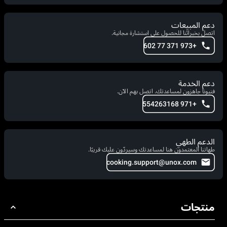
دعم المبيعات
اتصل بخبرائنا للحصول على استشارة مجانية.
+973 371 77 602
دعم الخدمة
فنيونا جاهزون لمساعدتك. اتصل بهم الآن.
+971 554263168
الدعم الطهي
طهاتنا المعتمدون هنا لمساعدتك وسيردّون عليك قريبًا.
cooking.support@unox.com
منتجات