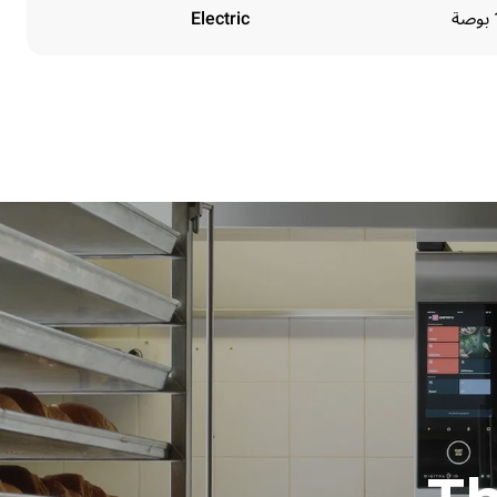
Electric
Height
1219 mm
Distance between trays
84 mm
Frequency
50 / 60 Hz