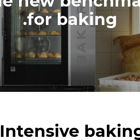
he new benchma
for baking.
اك بالكيلوواط ساعة
انبعاثات ثاني اكسيد الكربون
٠ كجم ثاني أكسيد الكربون/يوم
يشمل التقدير الانبعاثات المباش
Estimated assuming the following
washing program (42 weeks/
Intensive baking