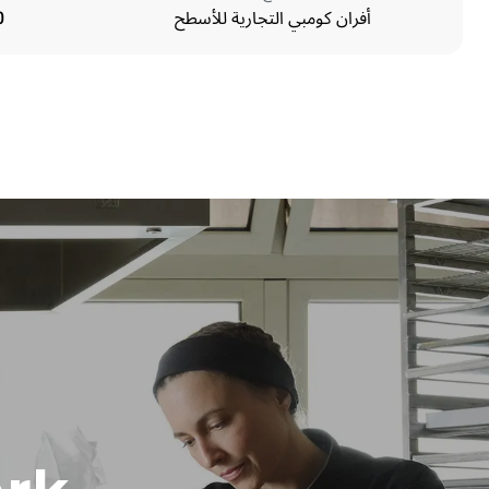
أفران كومبي التجارية للأسطح
10 ا
الأبعاد
Width
860 mm
Weight
178 kg
مواصفات الصواني
umber of trays
10
مزود الطاقة
Voltage
 220-240V 3~
نوع القابس