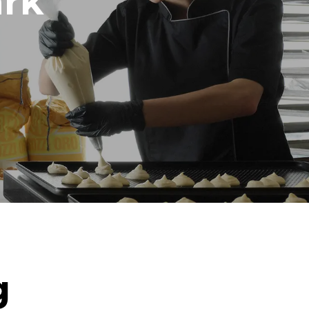
rk
غير مشمول
*
الاستهلاك بالكيلوواط ساعة وانبعاثات ثاني أكسيد
الاستهل
الكربون
١٩٫٣ كيلوواط ساعة/يوم
 weekly
year):
1 short wash
.