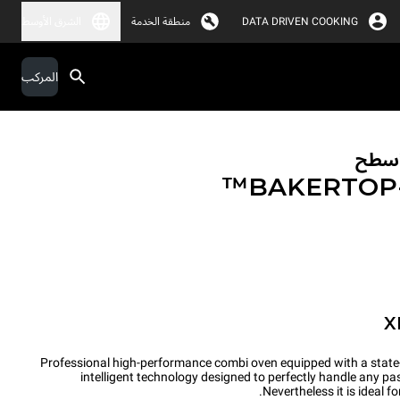
DATA DRIVEN COOKING
منطقة الخدمة
الشرق الأوسط
المركب
لأسطح
BAKERTO
X
Professional high-performance combi oven equipped with a state
intelligent technology designed to perfectly handle any p
Nevertheless it is ideal 