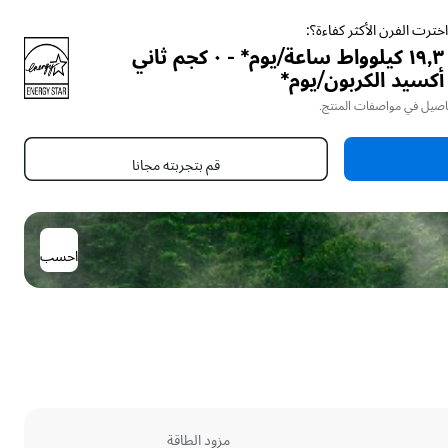
خترت الفرن الأكثر كفاءة؟:
١٩٫٣ كيلوواط ساعة/يوم* - ٠ كجم ثاني
أكسيد الكربون/يوم*
فاصيل في مواصفات المنتج.
قم بتجربته مجانا
احسب
مزود الطاقة