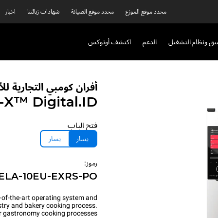
محدد موقع الموزع
محدد موقع الصيانة
شهادات زبائننا
اخبار
بيق ونظام التشغيل
الدعم
اكتشف أونوكس
أفران كومبي التجارية ل
P-X™
Digital.ID™
فتح الباب
يسار
يسار
رموز:
ELA-10EU-EXRS-PO
-of-the-art operating system and
astry and bakery cooking process.
for gastronomy cooking processes.