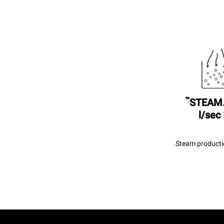
™
STEAM
Steam productio