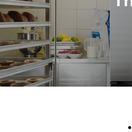
T
Estimate based on daily use of the oven (300
days/year):
8 medium loads of croissants
رة فقط