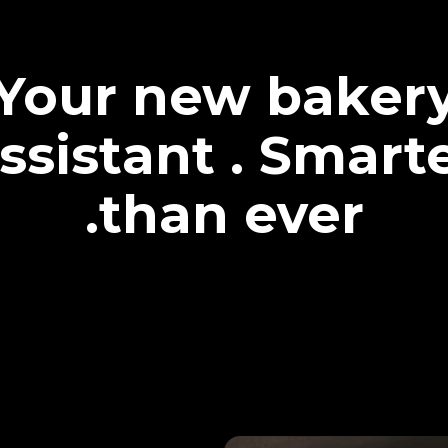
Your new baker
ssistant . Smart
than ever.