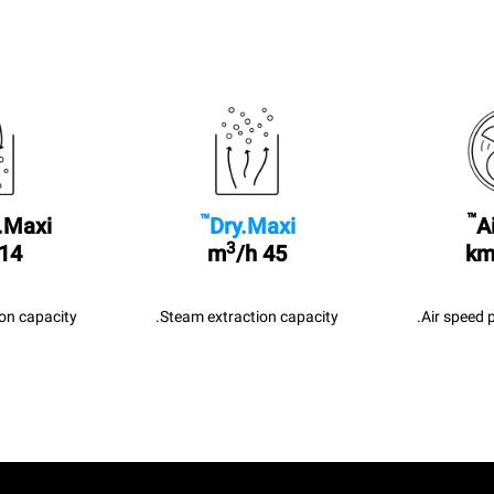
™
™
A
Dry.Maxi
.Maxi
3
/h
45 m
14 l/sec
Air speed 
Steam extraction capacity.
n capacity.