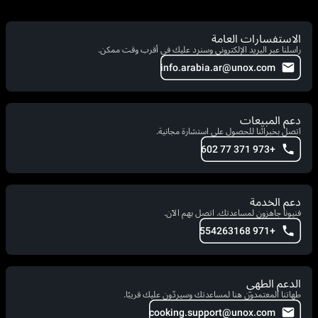
الاستفسارات العامة
راسلنا عبر البريد الإلكتروني وسنرد عليك في أقرب وقت ممكن.
info.arabia.ar@unox.com
دعم المبيعات
اتصل بخبرائنا للحصول على استشارة مجانية.
+973 371 77 602
دعم الخدمة
فنيونا جاهزون لمساعدتك. اتصل بهم الآن.
+971 554263168
الدعم الطهي
طهاتنا المعتمدون هنا لمساعدتك وسيردّون عليك قريبًا.
cooking.support@unox.com