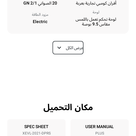
أفران كومبي تجارية بعربة
20 الصواني GN 2/1
لوحة
مزود الطاقة
لوحة تحكم تعمل باللمس
Electric
مقاس 9.5 بوصة
عرض الكل
الأبعاد
Depth
Width
1164 mm
892 mm
Weight
Height
339 kg
1875 mm
مكان التحميل
مواصفات الصواني
Tray size
Number of trays
GN 2/1
20
SPEC SHEET
USER MANUAL
XEVL-2021-DPRS
PLUS
Distance between trays