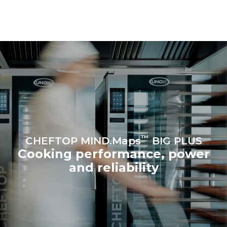
following weekly washing
the oven (365 days/year):
programs (52 weeks/year):
6 full loads of roast
7 long washes
chickens
6 full loads cooking with
steam
™
CHEFTOP MIND.Maps
BIG PLUS
Cooking performance, power
and reliability