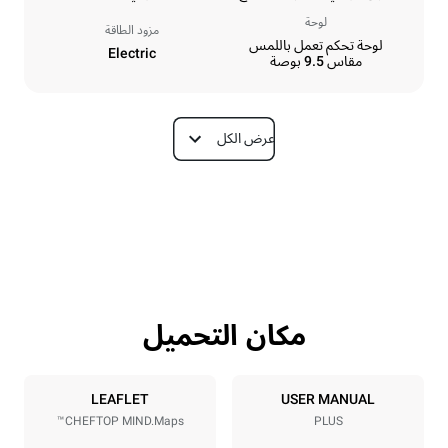
لوحة
مزود الطاقة
لوحة تحكم تعمل باللمس
Electric
مقاس 9.5 بوصة
عرض الكل
الأبعاد
Depth
Width
872 mm
535 mm
Weight
Height
68 kg
649 mm
مكان التحميل
مواصفات الصواني
Tray size
Number of trays
GN 1/1
5
LEAFLET
USER MANUAL
CHEFTOP MIND.Maps™
PLUS
Distance between trays
67 mm