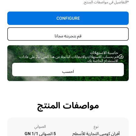
*التفاصيل في مواصفات المنتج.
CONFIGURE
قم بتجربته مجانا
حاسبة الاستهلاك ​
قم بحساب الاستهلاك والانبعاثات الناتجة عن هذا الفرن بناءً على عادات
الاستخدام الخاصة بك.
احسب
مواصفات المنتج
نوع
الصواني
أفران كومبي التجارية للأسطح
5 الصواني GN 1/1