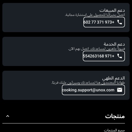
دعم المبيعات
اتصل بخبرائنا للحصول على استشارة مجانية.
+973 371 77 602
دعم الخدمة
فنيونا جاهزون لمساعدتك. اتصل بهم الآن.
+971 554263168
الدعم الطهي
طهاتنا المعتمدون هنا لمساعدتك وسيردّون عليك قريبًا.
cooking.support@unox.com
منتجات
جميع المنتجات