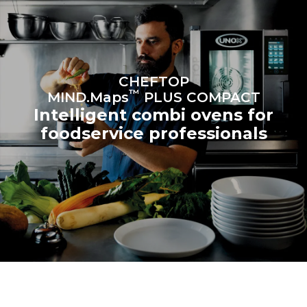
programs (42 weeks/year):
6 light loads of roast
1 long wash
chickens (loaded at 20%)
1 medium wash
1 full load of roast potatoes
3 full loads cooking with
steam
2 hours in an empty oven at
CHEFTOP
180 °C
™
MIND.Maps
PLUS COMPACT
Intelligent combi ovens for
foodservice professionals