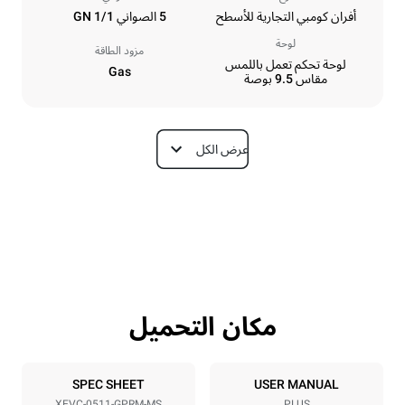
أفران كومبي التجارية للأسطح
5 الصواني GN 1/1
لوحة
مزود الطاقة
لوحة تحكم تعمل باللمس
Gas
مقاس 9.5 بوصة
عرض الكل
الأبعاد
Depth
Width
783 mm
750 mm
Weight
Height
83 kg
675 mm
مكان التحميل
مواصفات الصواني
Tray size
Number of trays
GN 1/1
5
SPEC SHEET
USER MANUAL
XEVC-0511-GPRM-MS
PLUS