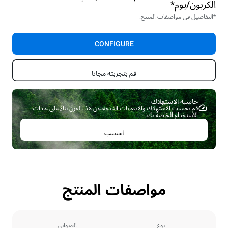
الكربون/يوم*
*التفاصيل في مواصفات المنتج.
CONFIGURE
قم بتجربته مجانا
حاسبة الاستهلاك ​
قم بحساب الاستهلاك والانبعاثات الناتجة عن هذا الفرن بناءً على عادات
الاستخدام الخاصة بك.
احسب
مواصفات المنتج
نوع
الصواني