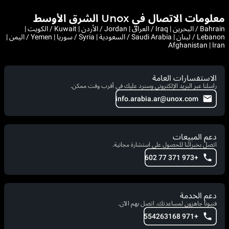
معلومات الاتصال في Unox الشرق الأوسط
Bahrain / البحرين | Iraq / العراق | Jordan / الأردن | Kuwait / الكويت |
Lebanon / لبنان | Saudi Arabia / السعودية | Syria / سوريا | Yemen / اليمن |
Afghanistan | Iran
الاستفسارات العامة
راسلنا عبر البريد الإلكتروني وسنرد عليك في أقرب وقت ممكن.
info.arabia.ar@unox.com
دعم المبيعات
اتصل بخبرائنا للحصول على استشارة مجانية.
+973 371 77 602
دعم الخدمة
فنيونا جاهزون لمساعدتك. اتصل بهم الآن.
+971 554263168