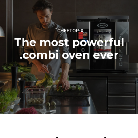
6 light loads of roast
1 long wash
chickens (loaded at 20%)
1 medium wash
1 full load of roast potatoes
3 full loads cooking with
steam
2 hours in an empty oven at
™
CHEFTOP-X
180 °C
The most powerful
combi oven ever.