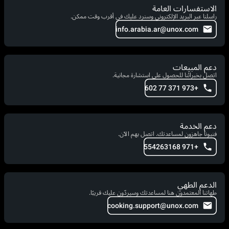
الاستفسارات العامة
راسلنا عبر البريد الإلكتروني وسنرد عليك في أقرب وقت ممكن.
info.arabia.ar@unox.com
دعم المبيعات
اتصل بخبرائنا للحصول على استشارة مجانية.
+973 371 77 602
دعم الخدمة
فنيونا جاهزون لمساعدتك. اتصل بهم الآن.
+971 554263168
الدعم الطهي
طهاتنا المعتمدون هنا لمساعدتك وسيردّون عليك قريبًا.
cooking.support@unox.com