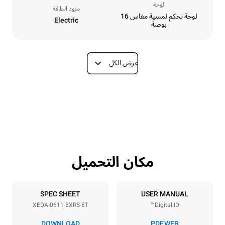
لوحة
مزود الطاقة
لوحة تحكم لمسية مقاس 16
Electric
بوصة
عرض الكل
الأبعاد
Depth
Width
841 mm
750 mm
Weight
Height
114 kg
789 mm
مكان التحميل
مواصفات الصواني
Tray size
Number of trays
GN 1/1
6
SPEC SHEET
USER MANUAL
XEDA-0611-EXRS-ET
Digital.ID™
Distance between trays
67 mm
DOWNLOAD
PDF
WEB