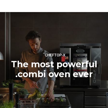
6 light loads of roast
1 long wash
chickens (loaded at 20%)
1 medium wash
1 full load of roast potatoes
3 full loads cooking with
steam
2 hours in an empty oven at
180 °C
™
CHEFTOP-X
The most powerful
combi oven ever.