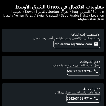
معلومات الاتصال في Unox الشرق الأوسط
Bahrain / البحرين | Iraq / العراق | Jordan / الأردن | Kuwait / الكويت |
Lebanon / لبنان | Saudi Arabia / السعودية | Syria / سوريا | Yemen / اليمن |
Afghanistan | Iran
الاستفسارات العامة
راسلنا عبر البريد الإلكتروني وسنرد عليك في أقرب وقت ممكن.
info.arabia.ar@unox.com
دعم المبيعات
اتصل بخبرائنا للحصول على استشارة مجانية.
+973 371 77 602
دعم الخدمة
فنيونا جاهزون لمساعدتك. اتصل بهم الآن.
+971 554263168