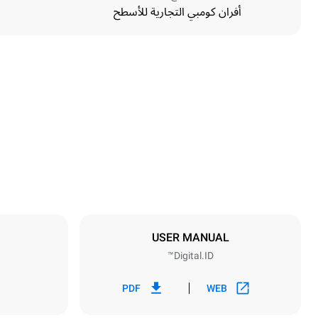
أفران كومبي التجارية للأسطح
الأبعاد
Width
750 mm
Weight
114 kg
مواصفات الصواني
umber of trays
6
USER MANUAL
Digital.ID™
مزود الطاقة
Voltage
~ / 220-240V
PDF
WEB
1~