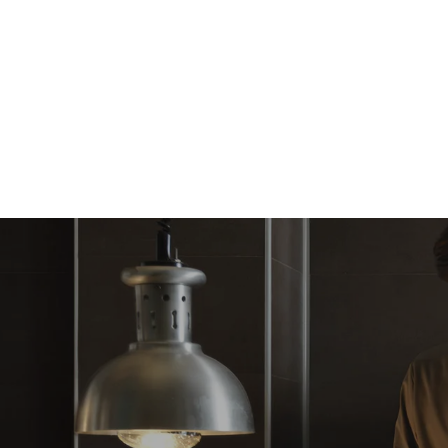
Estimate based on daily use of the oven (300
days/year):
6 light loads of roast chickens (loaded at
20%)
رة فقط
1 full load of roast potatoes
3 full loads cooking with steam
2 hours in an empty oven at 180 °C