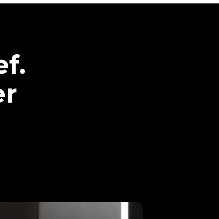
f.
r.