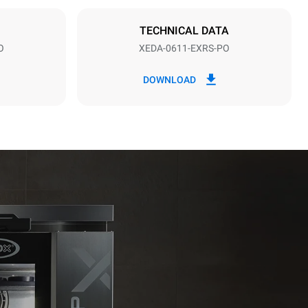
نوع القابس
غير مشمول
TECHNICAL DATA
O
XEDA-0611-EXRS-PO
*
الاستهلاك بالكيلوواط ساعة وانبعاثات ثاني أكسيد
الاستهل
DOWNLOAD
الكربون
٢٧٫٤ كيلوواط ساعة/يوم
 weekly
year):
1 long wash
1 medium wash