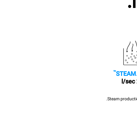
™
STEAM
Steam productio