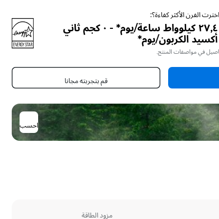
خترت الفرن الأكثر كفاءة؟:
٢٧٫٤ كيلوواط ساعة/يوم* - ٠ كجم ثاني
أكسيد الكربون/يوم*
اصيل في مواصفات المنتج.
قم بتجربته مجانا
احسب
مزود الطاقة