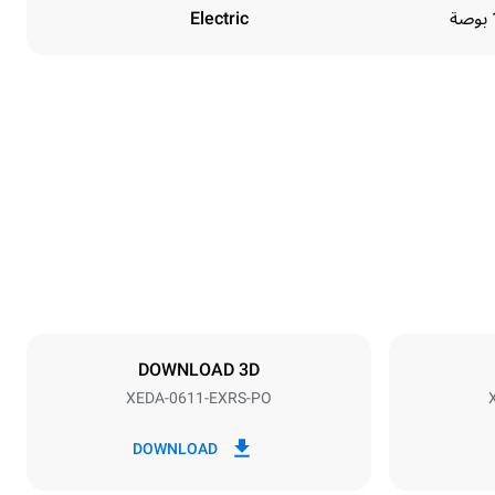
Electric
Height
789 mm
Distance between trays
67 mm
DOWNLOAD 3D
XEDA-0611-EXRS-PO
Frequency
50 / 60 Hz
DOWNLOAD