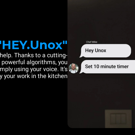
"HEY.Unox"
help. Thanks to a cutting-
powerful algorithms, you
mply using your voice. It's
y your work in the kitchen.