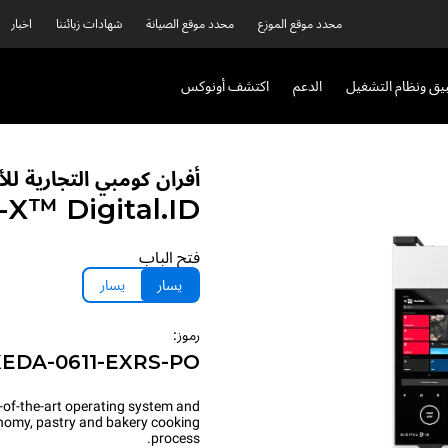
محدد موقع الموزع
محدد موقع الصيانة
شهادات زبائننا
اخبار
بيق ونظام التشغيل
الدعم
اكتشف أونوكس
أفران كومبي التجارية ل
P-X™
Digital.ID™
فتح الباب
يسار
يسار
رموز:
XEDA-0611-EXRS-PO
-of-the-art operating system and
onomy, pastry and bakery cooking
process.