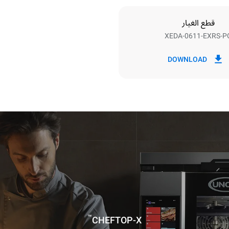
قطع الغيار
XEDA-0611-EXRS-P
اك بالكيلوواط ساعة
انبعاثات ثاني اكسيد الكربون
DOWNLOAD
٠ كجم ثاني أكسيد الكربون/يوم
يشمل التقدير الانبعاثات المباش
Estimated assuming the following
washing programs (42 weeks/
™
CHEFTOP-X