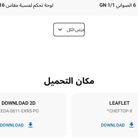
6 الصواني GN 1/1
لوحة تحكم لمسية مقاس 16 بوصة
عرض الكل
Depth
841 mm
مكان التحميل
Tray size
N
GN 1/1
DOWNLOAD 2D
LEAFLET
XEDA-0611-EXRS-PO
CHEFTOP-X™
Electric power
11,6 kW
380-415V 3N~ / 220-240V 3
DOWNLOAD
DOWNLOAD