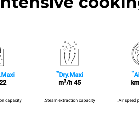
Intensive cookin
™
™
A
Dry.Maxi
.Maxi
3
/h
45 m
22 l/sec
Air speed 
Steam extraction capacity.
n capacity.