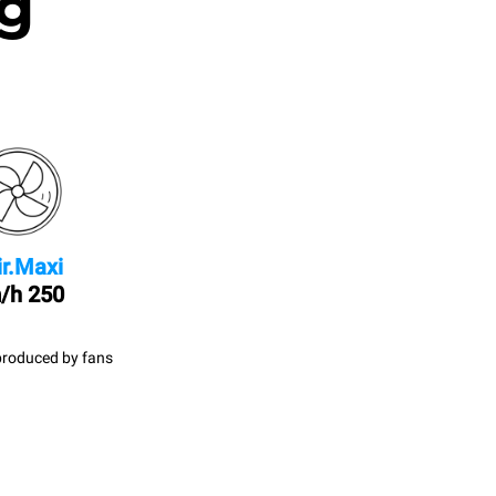
g.
ir.Maxi
250 km/h
produced by fans.