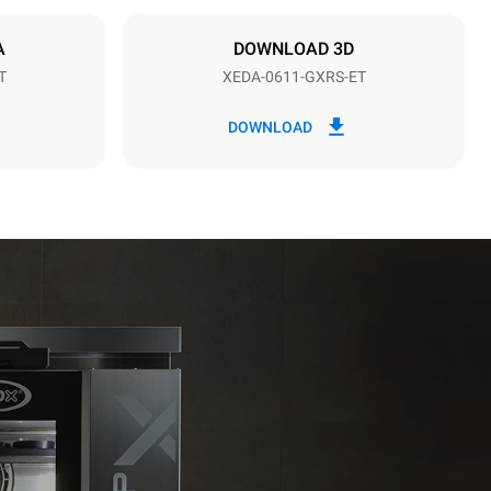
15
A
DOWNLOAD 3D
T
XEDA-0611-GXRS-ET
*
الاستهلاك بالكيلوواط ساعة وانبعاثات ثاني أكسيد
الاستهل
الكربون
DOWNLOAD
٣٤٫٢ كيلوواط ساعة/يوم
 weekly
year):
1 long wash
1 medium wash