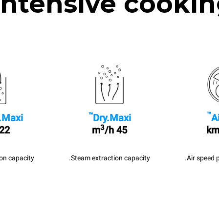
Intensive cookin
™
™
A
Dry.Maxi
.Maxi
3
/h
45 m
22 l/sec
Air speed 
Steam extraction capacity.
n capacity.