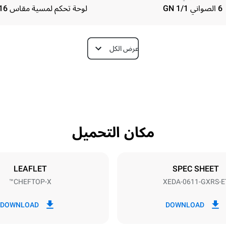
6 الصواني GN 1/1
لوحة تحكم لمسية مقاس 16 بوصة
عرض الكل
Depth
841 mm
مكان التحميل
Tray size
N
GN 1/1
LEAFLET
SPEC SHEET
CHEFTOP-X™
XEDA-0611-GXRS-E
Electric power
1,4 kW
DOWNLOAD
DOWNLOAD
Nominal g
نوع القابس