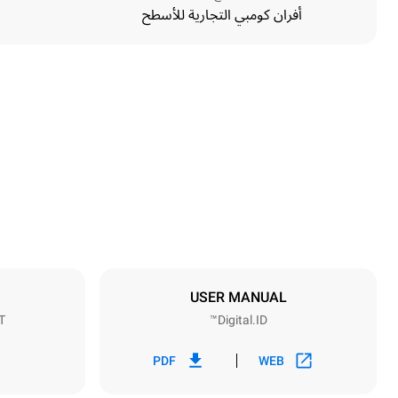
أفران كومبي التجارية للأسطح
الأبعاد
Width
750 mm
Weight
132 kg
مواصفات الصواني
umber of trays
6
USER MANUAL
T
Digital.ID™
مزود الطاقة
Voltage
220-240V 1~
PDF
WEB
as power max.