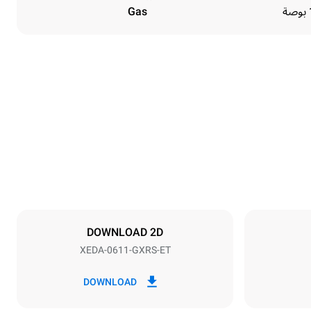
Gas
Height
789 mm
Distance between trays
67 mm
DOWNLOAD 2D
XEDA-0611-GXRS-ET
Frequency
50 / 60 Hz
DOWNLOAD