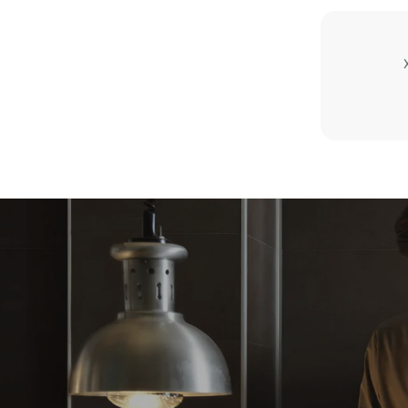
Estimate based on daily use of the oven (300
days/year):
6 light loads of roast chickens (loaded at
20%)
مباشرة الناتجة
1 full load of roast potatoes
باشرة من
3 full loads cooking with steam
 تعتمد
2 hours in an empty oven at 180 °C
رة على مزيج
ويمكن إبطالها
 مصادر متجددة.
نبعاثات غير
.
Green