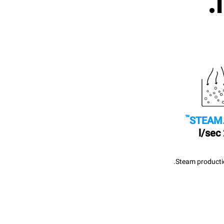
™
STEAM
Steam productio