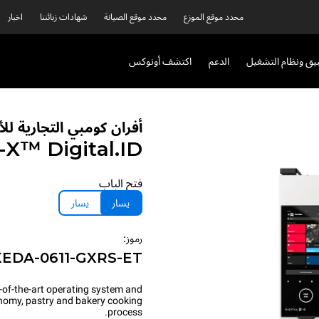
محدد موقع الموزع
محدد موقع الصيانة
شهادات زبائننا
اخبار
بيق ونظام التشغيل
الدعم
اكتشف أونوكس
أفران كومبي التجارية ل
P-X™
Digital.ID™
فتح الباب
يسار
يسار
رموز:
XEDA-0611-GXRS-ET
-of-the-art operating system and
onomy, pastry and bakery cooking
process.