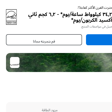
ترت الفرن الأكثر كفاءة؟:
٣٤٫٢ كيلوواط ساعة/يوم* - ٦٫٢ كجم ثاني
كسيد الكربون/يوم*
اصيل في مواصفات المنتج.
قم بتجربته مجانا
احسب
مزود الطاقة