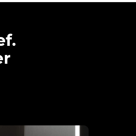
f.
r.