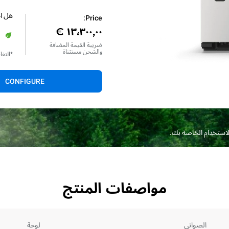
هل اخ
Price:
أ
ضريبة القيمة المضافة
والشحن مستثناة
*التف
CONFIGURE
الاستخدام الخاصة بك.
مواصفات المنتج
الصواني
لوحة