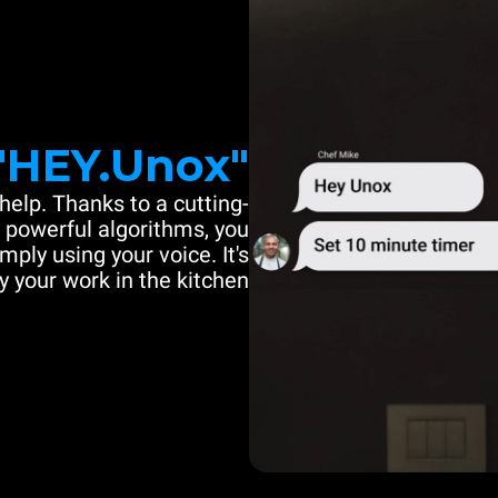
"HEY.Unox"
help. Thanks to a cutting-
powerful algorithms, you
mply using your voice. It's
y your work in the kitchen.