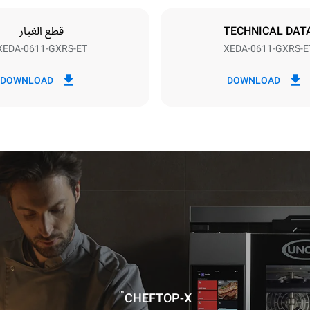
Schuko | ✓
TECHNICAL DAT
قطع الغيار
XEDA-0611-GXRS-ET
XEDA-0611-GXRS-E
اك بالكيلوواط ساعة
انبعاثات ثاني اكسيد الكربون
DOWNLOAD
DOWNLOAD
٦٫٢ كجم ثاني أكسيد الكربون/يوم
يشمل التقدير فقط الانبعاثات ال
عن احتراق الغاز. الانبعاثات الم
استهلاك الكهرباء تساوي الصفر.
الانبعاثات الكهربائية غير المباش
الطاقة في الشبكة المتصلة بها؛ 
باختيار شراء الطاقة المولدة من
لا توجد بيانات متاحة لحساب الا
المباشرة المتعلقة بإمدادات الغاز
مصادر:
house Gas Protocol
Estimated assuming the following
washing programs (42 weeks/
™
CHEFTOP-X