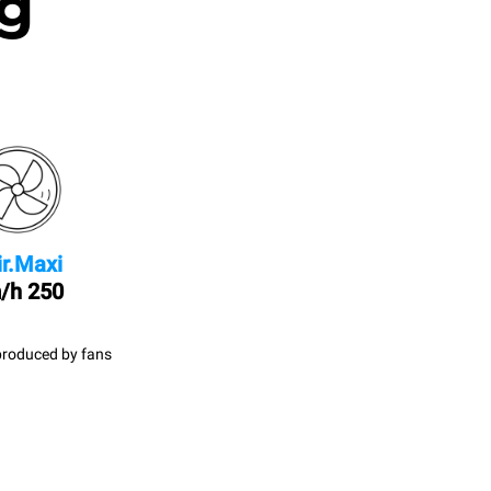
g.
ir.Maxi
250 km/h
produced by fans.