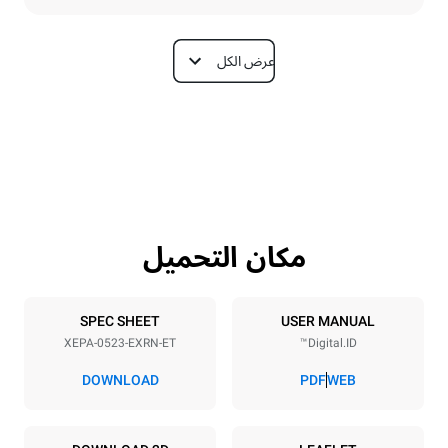
عرض الكل
الأبعاد
Depth
Width
740 mm
535 mm
Weight
Height
107 kg
811 mm
مكان التحميل
مواصفات الصواني
Tray size
Number of trays
GN 2/3
5
SPEC SHEET
USER MANUAL
XEPA-0523-EXRN-ET
Digital.ID™
Distance between trays
70 mm
DOWNLOAD
PDF
WEB