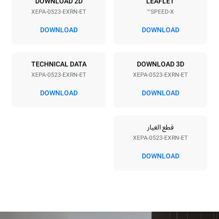
مزود الطاقة
DOWNLOAD 2D
LEAFLET
XEPA-0523-EXRN-ET
SPEED-X™
Electric power
Voltage
9,5 kW
380-415V 3N~ / 220-240V
DOWNLOAD
DOWNLOAD
3~
Frequency
نوع القابس
50 Hz
غير مشمول
TECHNICAL DATA
DOWNLOAD 3D
XEPA-0523-EXRN-ET
XEPA-0523-EXRN-ET
DOWNLOAD
DOWNLOAD
*
الاستهلاك بالكيلوواط ساعة وانبعاثات ثاني أكسيد
الكربون
الاستهلاك بالكيلوواط ساعة
انبعاثات ثاني اكسيد الكربون
قطع الغيار
١٥ كيلوواط ساعة/يوم
٠ كجم ثاني أكسيد الكربون/يوم
XEPA-0523-EXRN-ET
يشمل التقدير الانبعاثات
المباشرة فقط
Greenhouse
DOWNLOAD
Gas Protocol