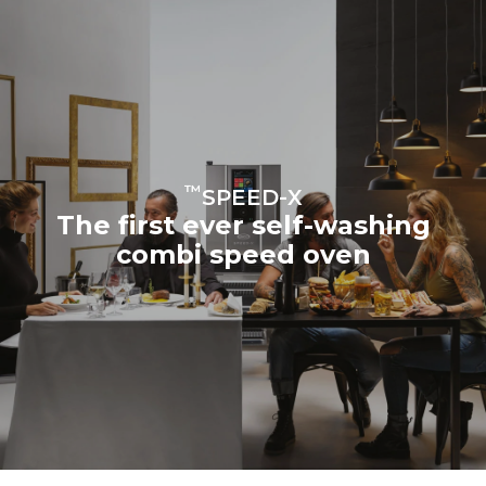
™
SPEED-X
The first ever self-washing
combi speed oven