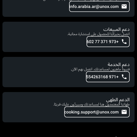
info.arabia.ar@unox.com
دعم المبيعات
اتصل بخبرائنا للحصول على استشارة مجانية.
+973 371 77 602
دعم الخدمة
فنيونا جاهزون لمساعدتك. اتصل بهم الآن.
+971 554263168
الدعم الطهي
طهاتنا المعتمدون هنا لمساعدتك وسيردّون عليك قريبًا.
cooking.support@unox.com