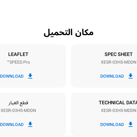
مكان التحميل
Tray size
N
460x330
LEAFLET
SPEC SHEET
SPEED.Pro™
XESR-03HS-MDDN
Electric power
3,6 kW
DOWNLOAD
DOWNLOAD
TECHNICAL DAT
قطع الغيار
XESR-03HS-MDDN
XESR-03HS-MDDN
اك بالكيلوواط ساعة
انبعاثات ثاني اكسيد الكربون
DOWNLOAD
DOWNLOAD
٠ كجم ثاني أكسيد الكربون/يوم