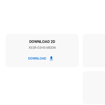
Distance between trays
75 mm
DOWNLOAD 2D
XESR-03HS-MDDN
Frequency
50 Hz
DOWNLOAD
Estimate based on daily use of the oven (300
days/year):
3h of cooking in MULTI.Speed mode
4h in single-portion MULTI.Speed mode