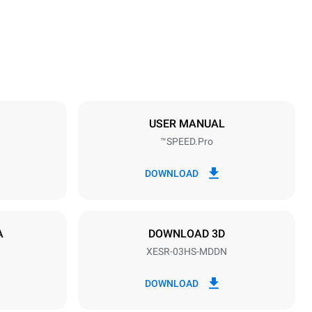
Weight
89 kg
مواصفات الصواني
umber of trays
3
USER MANUAL
SPEED.Pro™
مزود الطاقة
Voltage
220-240V 1N~
DOWNLOAD
نوع القابس
Schuko | ✓
A
DOWNLOAD 3D
XESR-03HS-MDDN
*
الاستهلاك بالكيلوواط ساعة وانبعاثات ثاني أكسيد
الاستهل
الكربون
DOWNLOAD
١٥٫٩ كيلوواط ساعة/يوم