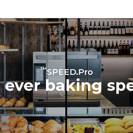
يشمل التقدير الانبعاثات المباش
™
SPEED.Pro
t ever baking s