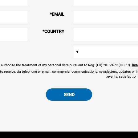
*
EMAIL
*
COUNTRY
▾
I authorize the treatment of my personal data pursuant to Reg. (EU) 2016/679 (GDPR).
Read
 to receive, via telephone or email, commercial communications, newsletters, updates or in
events, satisfaction
SEND