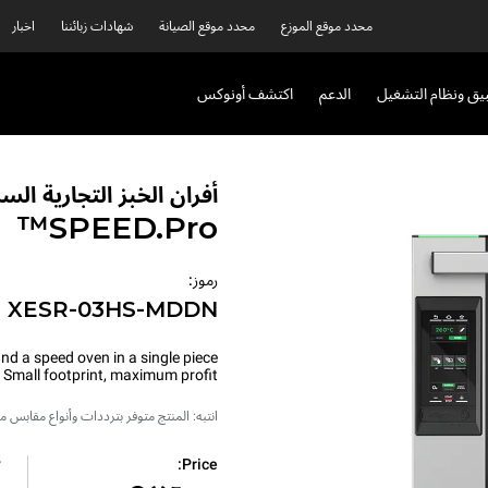
محدد موقع الموزع
محدد موقع الصيانة
شهادات زبائننا
اخبار
بيق ونظام التشغيل
الدعم
اكتشف أونوكس
أفران الخبز التجارية الس
SPEED.Pro™
رموز:
XESR-03HS-MDDN
nd a speed oven in a single piece
 Small footprint, maximum profit.
انتبه: المنتج متوفر بترددات وأنواع مقابس
ه
Price: