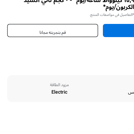
١٥٫٩ كيلوواط ساعة/يوم* - ٠ كجم ثاني أكسيد
لكربون/يوم*
التفاصيل في مواصفات المنتج.
قم بتجربته مجانا
مزود الطاقة
Electric
Height
541 mm