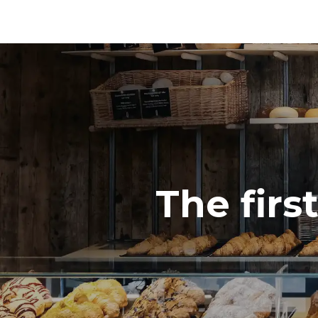
رة فقط
1h of full load in convection mode
The firs