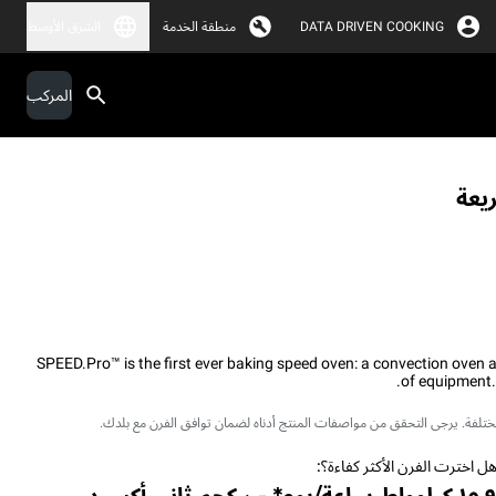
DATA DRIVEN COOKING
منطقة الخدمة
الشرق الأوسط
المركب
ريعة
SPEED.Pro™ is the first ever baking speed oven: a convection oven a
of equipment.
 مختلفة. يرجى التحقق من مواصفات المنتج أدناه لضمان توافق الفرن مع بلدك.
ل اخترت الفرن الأكثر كفاءة؟: