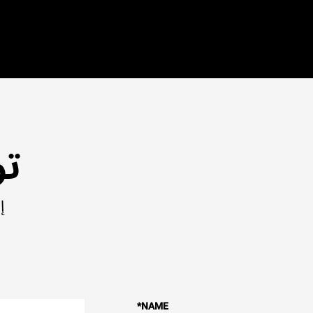
تو
إ
*
NAME