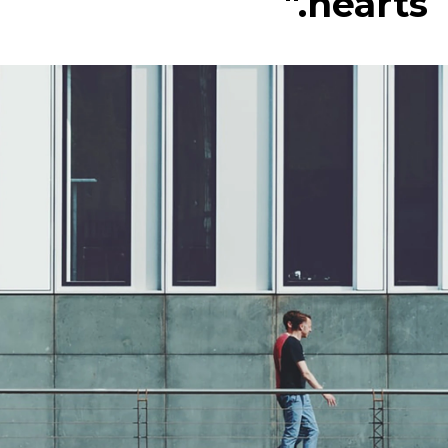
hearts."