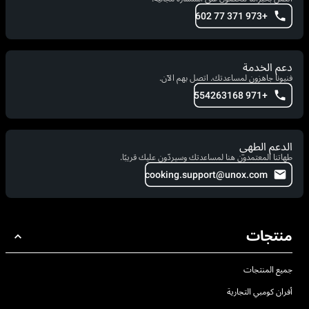
+973 371 77 602
دعم الخدمة
فنيونا جاهزون لمساعدتك. اتصل بهم الآن.
+971 554263168
الدعم الطهي
طهاتنا المعتمدون هنا لمساعدتك وسيردّون عليك قريبًا.
cooking.support@unox.com
منتجات
جميع المنتجات
أفران كومبي التجارية