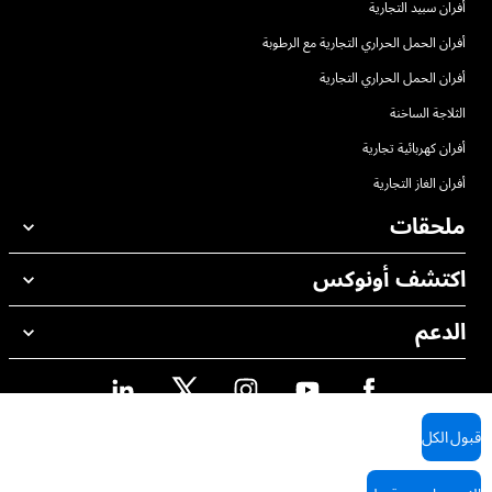
أفران سبيد التجارية
أفران الحمل الحراري التجارية مع الرطوبة
أفران الحمل الحراري التجارية
الثلاجة الساخنة
أفران كهربائية تجارية
أفران الغاز التجارية
ملحقات
اكتشف أونوكس
جميع الملحقات
منظفات الغسيل الاوتوماتيكي
الدعم
مكاتبنا حول العالم
منظفات الغسيل اليدوي
ضمان أونوكس
معالجة المياه باستخدام المرشحات
محدد موقع الموزع
معالجة المياه بالتناضح العكسي
قبول الكل
محدد موقع الصيانة
Cookie policy
Privacy policy
AI Content Disclaimer