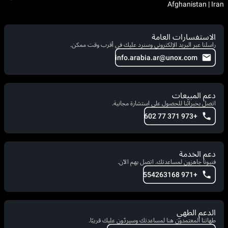
Afghanistan | Iran
الاستفسارات العامة
راسلنا عبر البريد الإلكتروني وسنرد عليك في أقرب وقت ممكن.
info.arabia.ar@unox.com
دعم المبيعات
اتصل بخبرائنا للحصول على استشارة مجانية.
+973 371 77 602
دعم الخدمة
فنيونا جاهزون لمساعدتك. اتصل بهم الآن.
+971 554263168
الدعم الطهي
طهاتنا المعتمدون هنا لمساعدتك وسيردّون عليك قريبًا.