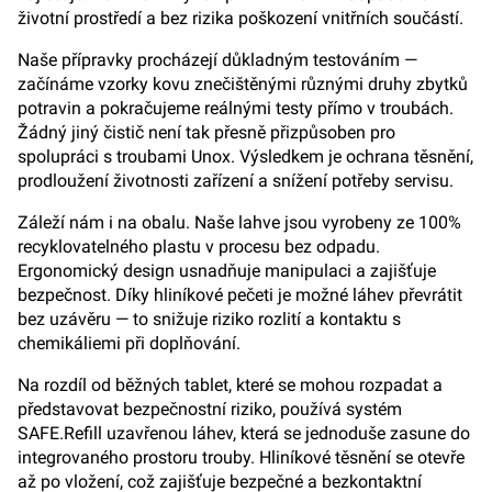
životní prostředí a bez rizika poškození vnitřních součástí.
Naše přípravky procházejí důkladným testováním —
začínáme vzorky kovu znečištěnými různými druhy zbytků
potravin a pokračujeme reálnými testy přímo v troubách.
Žádný jiný čistič není tak přesně přizpůsoben pro
spolupráci s troubami Unox. Výsledkem je ochrana těsnění,
prodloužení životnosti zařízení a snížení potřeby servisu.
Záleží nám i na obalu. Naše lahve jsou vyrobeny ze 100%
recyklovatelného plastu v procesu bez odpadu.
Ergonomický design usnadňuje manipulaci a zajišťuje
bezpečnost. Díky hliníkové pečeti je možné láhev převrátit
bez uzávěru — to snižuje riziko rozlití a kontaktu s
chemikáliemi při doplňování.
Na rozdíl od běžných tablet, které se mohou rozpadat a
představovat bezpečnostní riziko, používá systém
SAFE.Refill uzavřenou láhev, která se jednoduše zasune do
integrovaného prostoru trouby. Hliníkové těsnění se otevře
až po vložení, což zajišťuje bezpečné a bezkontaktní