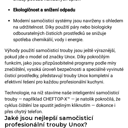
Ekologičnost a snížení odpadu
Moderní samočisticí systémy jsou navrženy s ohledem
na udržitelnost. Díky použití páry nebo biologicky
odbouratelných čisticích prostředků se snižuje
spotřeba chemikálií, vody i energie.
Výhody použití samočisticí trouby jsou ještě výraznější,
pokud jde o model od značky Unox. Díky pokročilým
funkcím, jako jsou přizpůsobitelné programy podle míry
znečištění, vysoká úroveň bezpečnosti a speciálně vyvinuté
čisticí prostředky, představují trouby Unox kompletní a
efektivní řešení pro každou profesionální kuchyni.
Technologie, na níž stavíme naše inteligentní samočisticí
trouby — například CHEFTOP-X™ — je natolik pokročilá, že
cyklus čištění lze spustit jediným kliknutím — dokonce i
přes chytrý telefon.
Jaké jsou nejlepší samočisticí
profesionální trouby Unox?