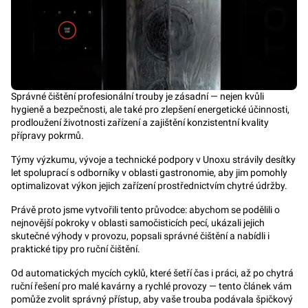
Správné čištění profesionální trouby je zásadní — nejen kvůli
hygieně a bezpečnosti, ale také pro zlepšení energetické účinnosti,
prodloužení životnosti zařízení a zajištění konzistentní kvality
přípravy pokrmů.
Týmy výzkumu, vývoje a technické podpory v Unoxu strávily desítky
let spoluprací s odborníky v oblasti gastronomie, aby jim pomohly
optimalizovat výkon jejich zařízení prostřednictvím chytré údržby.
Právě proto jsme vytvořili tento průvodce: abychom se podělili o
nejnovější pokroky v oblasti samočisticích pecí, ukázali jejich
skutečné výhody v provozu, popsali správné čištění a nabídli i
praktické tipy pro ruční čištění.
Od automatických mycích cyklů, které šetří čas i práci, až po chytrá
ruční řešení pro malé kavárny a rychlé provozy — tento článek vám
pomůže zvolit správný přístup, aby vaše trouba podávala špičkový