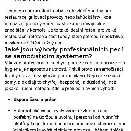
Tento typ samočisticí trouby je obzvlášť vhodný pro
restaurace, grilovací provozy nebo lahůdkářství, kde
intenzivní procesy vaření často zanechávají silné
znečištění v komoře. Je to také ideální řešení pro velké
restaurační řetězce a fast foody, které potřebují spolehlivé
a výkonné čištění každý den.
Jaké jsou výhody profesionálních pecí
se samočisticím systémem?
V každé profesionální kuchyni platí, že čas jsou peníze — a
hygiena je naprostou nutností. Právě proto se samočisticí
trouby stávají nezbytným pomocníkem. Nejen že se čistí
samy, ale dělají to chytřeji, bezpečněji a důsledněji než
jakákoli ruční metoda. Zde je přehled hlavních výhod:
Úspora času a práce
Automatické čisticí cykly výrazně zkracují čas
potřebný na údržbu a uvolňují personál od rutinních
úkolů, jako je drhnutí nebo manipulace s chemikáliemi.
Výsledkem je vyšší efektivita provozu, i během špiček.