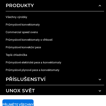
PRODUKTY
Všechny výrobky
Průmyslové konvektomaty
Commercial speed ovens
Průmyslové konvektomaty s vlhkostí
Průmyslové konvekční pece
Teplá chladnička
Průmyslové elektrické pece a konvektomaty
Průmyslové plynové pece a konvektomaty
PŘÍSLUŠENSTVÍ
UNOX SVĚT
Všechna příslušenství
Mycí prostředky pro automatické mytí
PODPORA
Naše pobočky po celém světě
PŘIJMĚTE VŠECHNY
Čisticí prostředky pro ruční mytí