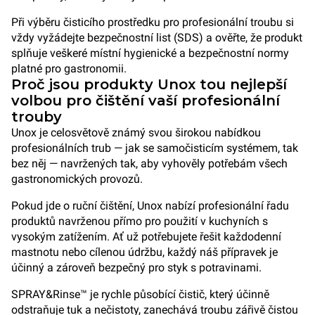
Při výběru čisticího prostředku pro profesionální troubu si
vždy vyžádejte bezpečnostní list (SDS) a ověřte, že produkt
splňuje veškeré místní hygienické a bezpečnostní normy
platné pro gastronomii.
Proč jsou produkty Unox tou nejlepší
volbou pro čištění vaší profesionální
trouby
Unox je celosvětově známý svou širokou nabídkou
profesionálních trub — jak se samočisticím systémem, tak
bez něj — navržených tak, aby vyhověly potřebám všech
gastronomických provozů.
Pokud jde o ruční čištění, Unox nabízí profesionální řadu
produktů navrženou přímo pro použití v kuchyních s
vysokým zatížením. Ať už potřebujete řešit každodenní
mastnotu nebo cílenou údržbu, každý náš přípravek je
účinný a zároveň bezpečný pro styk s potravinami.
SPRAY&Rinse™ je rychle působící čistič, který účinně
odstraňuje tuk a nečistoty, zanechává troubu zářivě čistou