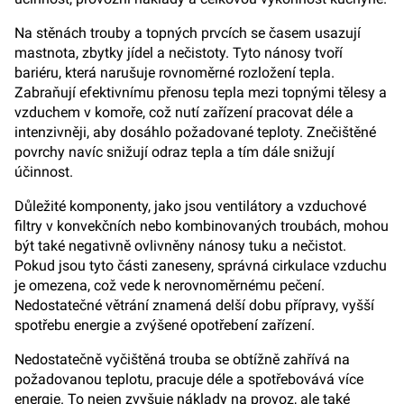
Na stěnách trouby a topných prvcích se časem usazují
mastnota, zbytky jídel a nečistoty. Tyto nánosy tvoří
bariéru, která narušuje rovnoměrné rozložení tepla.
Zabraňují efektivnímu přenosu tepla mezi topnými tělesy a
vzduchem v komoře, což nutí zařízení pracovat déle a
intenzivněji, aby dosáhlo požadované teploty. Znečištěné
povrchy navíc snižují odraz tepla a tím dále snižují
účinnost.
Důležité komponenty, jako jsou ventilátory a vzduchové
filtry v konvekčních nebo kombinovaných troubách, mohou
být také negativně ovlivněny nánosy tuku a nečistot.
Pokud jsou tyto části zaneseny, správná cirkulace vzduchu
je omezena, což vede k nerovnoměrnému pečení.
Nedostatečné větrání znamená delší dobu přípravy, vyšší
spotřebu energie a zvýšené opotřebení zařízení.
Nedostatečně vyčištěná trouba se obtížně zahřívá na
požadovanou teplotu, pracuje déle a spotřebovává více
energie. To nejen zvyšuje náklady na provoz, ale také