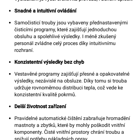
Snadné a intuitivní ovládání
Samočisticí trouby jsou vybaveny přednastavenými
čisticími programy, které zajišťují jednoduchou
obsluhu a spolehlivé výsledky. I méně zkušený
personál zvládne celý proces díky intuitivnímu
rozhraní.
Konzistentní výsledky bez chyb
Vestavěné programy zajišťují přesné a opakovatelné
výsledky, nezávislé na obsluze. Díky tomu si trouba
udržuje rovnoměrnou distribuci tepla, což vede ke
konzistentní kvalitě pokrmů.
Delší životnost zařízení
Pravidelné automatické čištění zabraňuje hromadění
mastnoty a zbytků, které by mohly poškodit vnitřní
komponenty. Čisté vnitřní prostory chrání troubu a
snižují potřebu nákladných oprav.