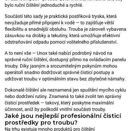
bylo ruční čištění jednoduché a rychlé.
Součástí této sady je praktická postřiková tryska, která
nevyžaduje přímé připojení k vodě — to zajišťuje větší
flexibilitu a snadnější obsluhu. Trouba je zároveň vybavena
zásuvkou na drobky a tekutiny, která umožňuje efektivní
odstraňování odpadu pomocí volitelného příslušenství.
A to není vše — Unox také nabízí podrobný návod na
správné ruční čištění, dostupný přímo na ovládacím panelu
trouby. Díky jasným a srozumitelným pokynům mohou
operátoři snadno dodržovat správné čisticí postupy a
udržovat troubu v optimálním stavu bez zbytečné námahy.
Dokonalé čištění ale neznamená jen spuštění mycího cyklu
nebo dodržení rutiny. Znamená to také zvolit ten správný
čisticí prostředek — takový, který poskytne maximální
účinnost, aniž by poškodil vnitřní součásti trouby.
Jaké jsou nejlepší profesionální čisticí
prostředky pro troubu?
Na trhu existuje mnoho produktů pro čištění