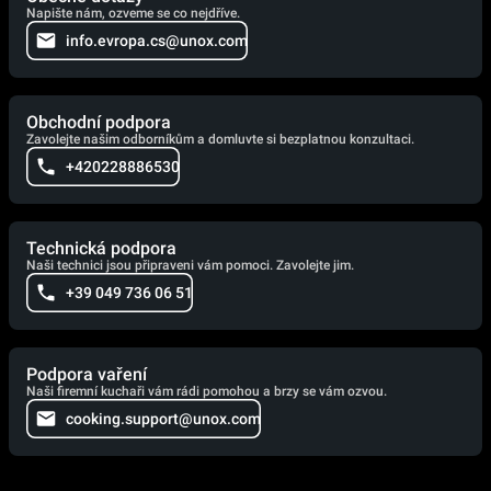
Napište nám, ozveme se co nejdříve.
info.evropa.cs@unox.com
Obchodní podpora
Zavolejte našim odborníkům a domluvte si bezplatnou konzultaci.
+420228886530
Technická podpora
Naši technici jsou připraveni vám pomoci. Zavolejte jim.
+39 049 736 06 51
Podpora vaření
Naši firemní kuchaři vám rádi pomohou a brzy se vám ozvou.
cooking.support@unox.com