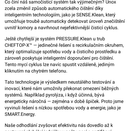
Co činí náš samočisticí systém tak výjimečným? Unox
zcela změnil způsob automatického čištění díky
inteligentním technologiím, jako je SENSE.Klean, který
umožňuje troubě automaticky detekovat úroveň znečištění
uvnitř komory a navrhnout nejefektivnější čisticí cyklus.
Ještě chytřejší je systém PRESSURE.Klean u trub
CHEFTOP-X™ — jedinečné řešení s recirkulačním okruhem,
který optimalizuje spotřebu vody a čisticího prostředku a
zároveň poskytuje inteligentní doporučení pro čištění.
Tento mycí cyklus lze navíc spustit vzdáleně, jediným
kliknutím na chytrém telefonu.
Tato technologie je výsledkem neustálého testování a
inovací, které nám umožnily překonat omezení běžných
systémů. Například pyrolýza, i když účinná, bývá
energeticky náročná — zejména v době špiček. Proto jsme
vyvinuli řešení s nízkou spotřebou vody a energie, jako je
SMART.Energy.
Naše odhodlání zvyšovat efektivitu nás dovedlo až k