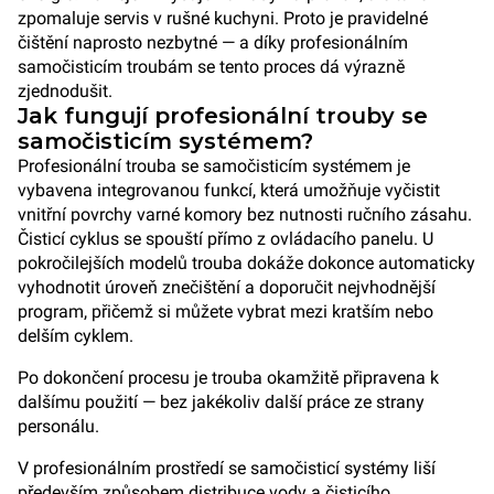
zpomaluje servis v rušné kuchyni. Proto je pravidelné
čištění naprosto nezbytné — a díky profesionálním
samočisticím troubám se tento proces dá výrazně
zjednodušit.
Jak fungují profesionální trouby se
samočisticím systémem?
Profesionální trouba se samočisticím systémem je
vybavena integrovanou funkcí, která umožňuje vyčistit
vnitřní povrchy varné komory bez nutnosti ručního zásahu.
Čisticí cyklus se spouští přímo z ovládacího panelu. U
pokročilejších modelů trouba dokáže dokonce automaticky
vyhodnotit úroveň znečištění a doporučit nejvhodnější
program, přičemž si můžete vybrat mezi kratším nebo
delším cyklem.
Po dokončení procesu je trouba okamžitě připravena k
dalšímu použití — bez jakékoliv další práce ze strany
personálu.
V profesionálním prostředí se samočisticí systémy liší
především způsobem distribuce vody a čisticího