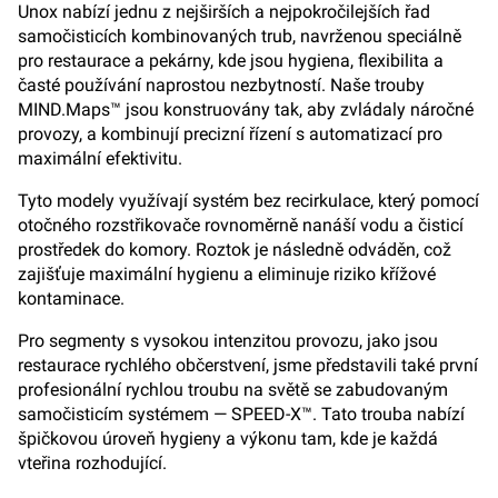
Unox nabízí jednu z nejširších a nejpokročilejších řad
samočisticích kombinovaných trub, navrženou speciálně
pro restaurace a pekárny, kde jsou hygiena, flexibilita a
časté používání naprostou nezbytností. Naše trouby
MIND.Maps™ jsou konstruovány tak, aby zvládaly náročné
provozy, a kombinují precizní řízení s automatizací pro
maximální efektivitu.
Tyto modely využívají systém bez recirkulace, který pomocí
otočného rozstřikovače rovnoměrně nanáší vodu a čisticí
prostředek do komory. Roztok je následně odváděn, což
zajišťuje maximální hygienu a eliminuje riziko křížové
kontaminace.
Pro segmenty s vysokou intenzitou provozu, jako jsou
restaurace rychlého občerstvení, jsme představili také první
profesionální rychlou troubu na světě se zabudovaným
samočisticím systémem — SPEED-X™. Tato trouba nabízí
špičkovou úroveň hygieny a výkonu tam, kde je každá
vteřina rozhodující.