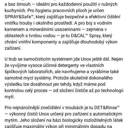
a bez šmouh — ideální pro každodenní použití v rušných
kuchyních. Pro hygienu pracovních ploch je určen
SPRAY&Safe™, který zajišťuje bezpečné a efektivní čištění
vnitřku trouby i okolního prostředí. A pro boj s vodním
kamenem a minerálními usazeninami — zejména v
oblastech s tvrdou vodou — je tu D&CAL™ Spray, který
chrání vnitřní komponenty a zajišťuje dlouhodobý výkon
zařízení.
U trub se samočisticím systémem jde Unox ještě dál. Nejen
že vyvíjíme vysoce účinné detergenty ve vlastních
špičkových laboratořích, ale navrhujeme a vyrábíme také
samotné mycí systémy. Protože skutečně dokonalého
výsledku lze dosáhnout jen tehdy, když máme pod
kontrolou celý proces — od složení čističe až po technologii
mytí.
Pro nejnáročnější znečištění v troubách je tu DET&Rinse™
— výkonný čistič Unox určený pro zařízení s automatickým
mytím. Jeho složení na bázi biologicky rozložitelných látek
zajišťuje maximální výkon při minimálním dopadu na