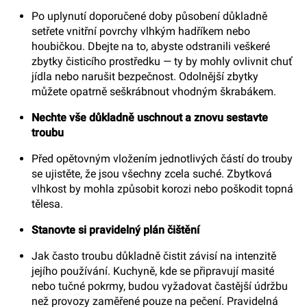
Po uplynutí doporučené doby působení důkladně
setřete vnitřní povrchy vlhkým hadříkem nebo
houbičkou. Dbejte na to, abyste odstranili veškeré
zbytky čisticího prostředku — ty by mohly ovlivnit chuť
jídla nebo narušit bezpečnost. Odolnější zbytky
můžete opatrně seškrábnout vhodným škrabákem.
Nechte vše důkladně uschnout a znovu sestavte
troubu
Před opětovným vložením jednotlivých částí do trouby
se ujistěte, že jsou všechny zcela suché. Zbytková
vlhkost by mohla způsobit korozi nebo poškodit topná
tělesa.
Stanovte si pravidelný plán čištění
Jak často troubu důkladně čistit závisí na intenzitě
jejího používání. Kuchyně, kde se připravují masité
nebo tučné pokrmy, budou vyžadovat častější údržbu
než provozy zaměřené pouze na pečení. Pravidelná