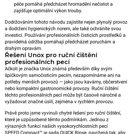
péče pomáhá předcházet hromadění nečistot a
zajišťuje optimální výkon trouby.
Dodržováním tohoto návodu zajistíte nejen plynulý provoz
a dodržení hygienických norem, ale také ochráníte svou
investici. Používání profesionálních čisticích prostředků a
pravidelná údržba pomáhají předcházet poruchám a
drahým opravám.
Řešení Unox pro ruční čištění
profesionálních pecí
Ačkoli je značka Unox známá především díky svým
špičkovým samočisticím pecím, nezapomínáme ani na
potřeby menších provozů — jako jsou kavárny, občerstvení
nebo kompaktní gastronomické provozy. Ruční čištění
těchto profesionálních pecí může být časově náročné a
vyžadovat značné úsilí, zejména v rychlém provozu.
Právě proto jsme vyvinuli chytré řešení pro ruční čištění,
které je uzpůsobené těmto podmínkám. Jednou z
výrazných funkcí našich vysokorychlostních pecí
SPEED.Compact™ je sada QUICK.Rinse, navržená tak, aby