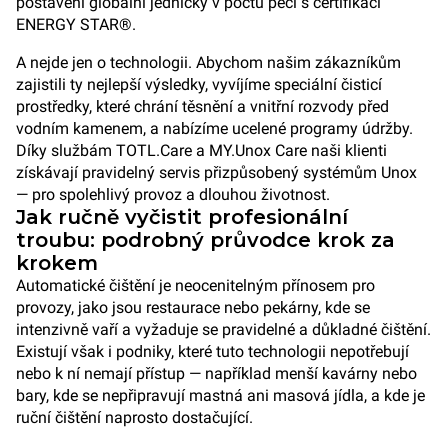
postavení globální jedničky v počtu pecí s certifikací
ENERGY STAR®.
A nejde jen o technologii. Abychom našim zákazníkům
zajistili ty nejlepší výsledky, vyvíjíme speciální čisticí
prostředky, které chrání těsnění a vnitřní rozvody před
vodním kamenem, a nabízíme ucelené programy údržby.
Díky službám TOTL.Care a MY.Unox Care naši klienti
získávají pravidelný servis přizpůsobený systémům Unox
— pro spolehlivý provoz a dlouhou životnost.
Jak ručně vyčistit profesionální
troubu: podrobný průvodce krok za
krokem
Automatické čištění je neocenitelným přínosem pro
provozy, jako jsou restaurace nebo pekárny, kde se
intenzivně vaří a vyžaduje se pravidelné a důkladné čištění.
Existují však i podniky, které tuto technologii nepotřebují
nebo k ní nemají přístup — například menší kavárny nebo
bary, kde se nepřipravují mastná ani masová jídla, a kde je
ruční čištění naprosto dostačující.