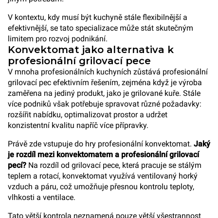
V kontextu, kdy musí být kuchyně stále flexibilnější a
efektivnější, se tato specializace může stát skutečným
limitem pro rozvoj podnikání.
Konvektomat jako alternativa k
profesionální grilovací pece
V mnoha profesionálních kuchyních zůstává profesionální
grilovací pec efektivním řešením, zejména když je výroba
zaměřena na jediný produkt, jako je grilované kuře. Stále
více podniků však potřebuje spravovat různé požadavky:
rozšířit nabídku, optimalizovat prostor a udržet
konzistentní kvalitu napříč více přípravky.
Právě zde vstupuje do hry profesionální konvektomat.
Jaký
je rozdíl mezi konvektomatem a profesionální grilovací
pecí?
Na rozdíl od grilovací pece, která pracuje se stálým
teplem a rotací, konvektomat využívá ventilovaný horký
vzduch a páru, což umožňuje přesnou kontrolu teploty,
vlhkosti a ventilace.
Tato větší kontrola neznamená pouze větší všestrannost