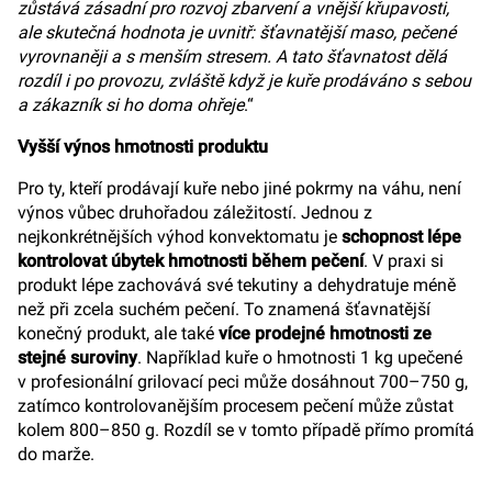
zůstává zásadní pro rozvoj zbarvení a vnější křupavosti,
ale skutečná hodnota je uvnitř: šťavnatější maso, pečené
vyrovnaněji a s menším stresem. A tato šťavnatost dělá
rozdíl i po provozu, zvláště když je kuře prodáváno s sebou
a zákazník si ho doma ohřeje
.“
Vyšší výnos hmotnosti produktu
Pro ty, kteří prodávají kuře nebo jiné pokrmy na váhu, není
výnos vůbec druhořadou záležitostí. Jednou z
nejkonkrétnějších výhod konvektomatu je
schopnost lépe
kontrolovat úbytek hmotnosti během pečení
. V praxi si
produkt lépe zachovává své tekutiny a dehydratuje méně
než při zcela suchém pečení. To znamená šťavnatější
konečný produkt, ale také
více prodejné hmotnosti ze
stejné suroviny
. Například kuře o hmotnosti 1 kg upečené
v profesionální grilovací peci může dosáhnout 700–750 g,
zatímco kontrolovanějším procesem pečení může zůstat
kolem 800–850 g. Rozdíl se v tomto případě přímo promítá
do marže.