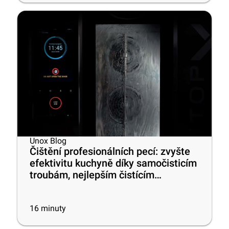
Unox Blog
Čištění profesionálních pecí: zvyšte
efektivitu kuchyně díky samočisticím
troubám, nejlepším čistícím
prostředkům a praktickým tipům
16
minuty