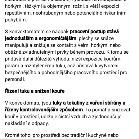
horkými, těžkými a objemnými rožni, s větší expozicí
repetitivním, neohrabaným nebo potenciálně riskantním
pohybům.
S konvektomatem se naopak
pracovní postup stává
jednodušším a ergonomičtějším
: plechy se snáze
manipulují a snižuje se kontakt s velmi horkými nebo
obtížně zvládnutelnými prvky během provozu. K tomu se
přidává další důležitá výhoda: nižší expozice kouřům,
parám a rozptýlenému tuku, což přispívá k vytvoření
bezpečnějšího a pohodlnějšího pracovního prostředí pro
personál.
Řízení tuku a snížení kouře
V konvektomatu jsou
tuky a tekutiny z vaření sbírány a
řízeny kontrolovanějším způsobem
. To pomáhá snižovat
kouř v prostředí, udržuje čistší vzduch a zjednodušuje
nakládání s odpady.
Kromě toho, pro prostředí bez tradiční kuchyně nebo