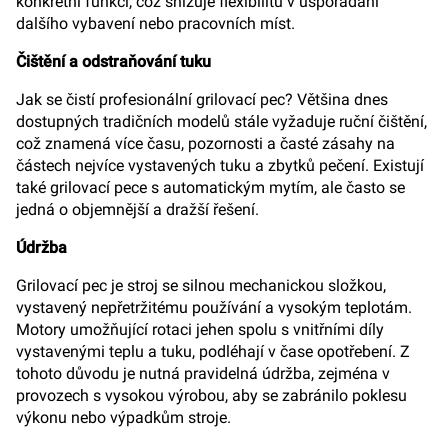
konkrétní funkci, což snižuje flexibilitu v uspořádání
dalšího vybavení nebo pracovních míst.
Čištění a odstraňování tuku
Jak se čistí profesionální grilovací pec? Většina dnes
dostupných tradičních modelů stále vyžaduje ruční čištění,
což znamená více času, pozornosti a časté zásahy na
částech nejvíce vystavených tuku a zbytků pečení. Existují
také grilovací pece s automatickým mytím, ale často se
jedná o objemnější a dražší řešení.
Údržba
Grilovací pec je stroj se silnou mechanickou složkou,
vystavený nepřetržitému používání a vysokým teplotám.
Motory umožňující rotaci jehen spolu s vnitřními díly
vystavenými teplu a tuku, podléhají v čase opotřebení. Z
tohoto důvodu je nutná pravidelná údržba, zejména v
provozech s vysokou výrobou, aby se zabránilo poklesu
výkonu nebo výpadkům stroje.