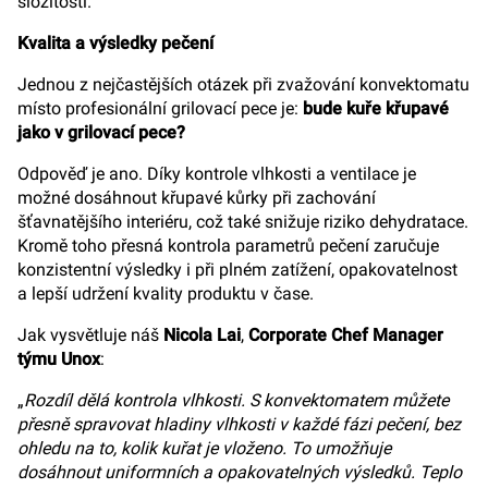
složitosti.
Kvalita a výsledky pečení
Jednou z nejčastějších otázek při zvažování konvektomatu
místo profesionální grilovací pece je:
bude kuře křupavé
jako v grilovací pece?
Odpověď je ano. Díky kontrole vlhkosti a ventilace je
možné dosáhnout křupavé kůrky při zachování
šťavnatějšího interiéru, což také snižuje riziko dehydratace.
Kromě toho přesná kontrola parametrů pečení zaručuje
konzistentní výsledky i při plném zatížení, opakovatelnost
a lepší udržení kvality produktu v čase.
Jak vysvětluje náš
Nicola Lai
,
Corporate Chef Manager
týmu Unox
:
„
Rozdíl dělá kontrola vlhkosti. S konvektomatem můžete
přesně spravovat hladiny vlhkosti v každé fázi pečení, bez
ohledu na to, kolik kuřat je vloženo. To umožňuje
dosáhnout uniformních a opakovatelných výsledků. Teplo