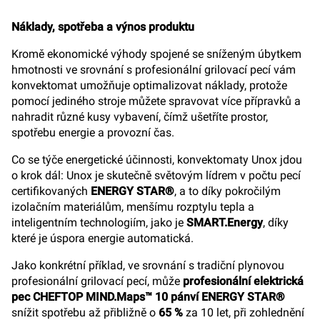
Náklady, spotřeba a výnos produktu
Kromě ekonomické výhody spojené se sníženým úbytkem
hmotnosti ve srovnání s profesionální grilovací pecí vám
konvektomat umožňuje optimalizovat náklady, protože
pomocí jediného stroje můžete spravovat více přípravků a
nahradit různé kusy vybavení, čímž ušetříte prostor,
spotřebu energie a provozní čas.
Co se týče energetické účinnosti, konvektomaty Unox jdou
o krok dál: Unox je skutečně světovým lídrem v počtu pecí
certifikovaných
ENERGY STAR®
, a to díky pokročilým
izolačním materiálům, menšímu rozptylu tepla a
inteligentním technologiím, jako je
SMART.Energy
, díky
které je úspora energie automatická.
Jako konkrétní příklad, ve srovnání s tradiční plynovou
profesionální grilovací pecí, může
profesionální elektrická
pec CHEFTOP MIND.Maps™ 10 pánví ENERGY STAR®
snížit spotřebu až přibližně o
65 %
za 10 let, při zohlednění