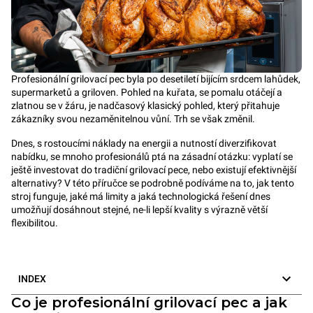
Profesionální grilovací pec byla po desetiletí bijícím srdcem lahůdek,
supermarketů a griloven. Pohled na kuřata, se pomalu otáčejí a
zlatnou se v žáru, je nadčasový klasický pohled, který přitahuje
zákazníky svou nezaměnitelnou vůní. Trh se však změnil.
Dnes, s rostoucími náklady na energii a nutností diverzifikovat
nabídku, se mnoho profesionálů ptá na zásadní otázku: vyplatí se
ještě investovat do tradiční grilovací pece, nebo existují efektivnější
alternativy? V této příručce se podrobně podíváme na to, jak tento
stroj funguje, jaké má limity a jaká technologická řešení dnes
umožňují dosáhnout stejné, ne-li lepší kvality s výrazně větší
flexibilitou.
INDEX
Co je profesionální grilovací pec a jak