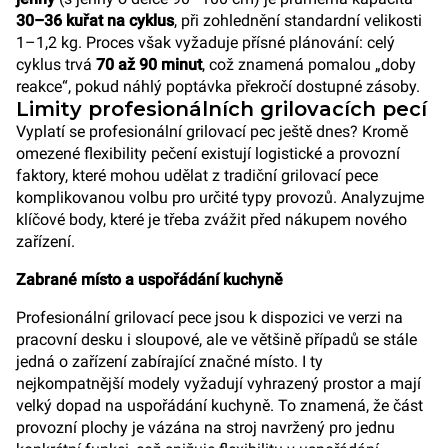
30–36 kuřat na cyklus
, při zohlednění standardní velikosti
1–1,2 kg. Proces však vyžaduje přísné plánování: celý
cyklus trvá
70 až 90 minut
, což znamená pomalou „doby
reakce“, pokud náhlý poptávka překročí dostupné zásoby.
Limity profesionálních grilovacích pecí
Vyplatí se profesionální grilovací pec ještě dnes? Kromě
omezené flexibility pečení existují logistické a provozní
faktory, které mohou udělat z tradiční grilovací pece
komplikovanou volbu pro určité typy provozů. Analyzujme
klíčové body, které je třeba zvážit před nákupem nového
zařízení.
Zabrané místo a uspořádání kuchyně
Profesionální grilovací pece jsou k dispozici ve verzi na
pracovní desku i sloupové, ale ve většině případů se stále
jedná o zařízení zabírající značné místo. I ty
nejkompatnější modely vyžadují vyhrazený prostor a mají
velký dopad na uspořádání kuchyně. To znamená, že část
provozní plochy je vázána na stroj navržený pro jednu