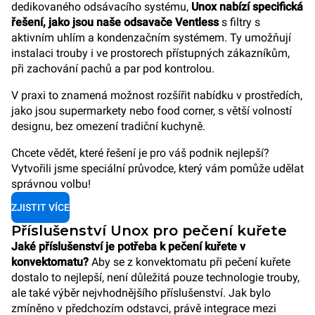
dedikovaného odsávacího systému,
Unox nabízí specifická
řešení, jako jsou naše odsavače Ventless
s filtry s
aktivním uhlím a kondenzačním systémem. Ty umožňují
instalaci trouby i ve prostorech přístupných zákazníkům,
při zachování pachů a par pod kontrolou.
V praxi to znamená možnost rozšířit nabídku v prostředích,
jako jsou supermarkety nebo food corner, s větší volností
designu, bez omezení tradiční kuchyně.
Chcete vědět, které řešení je pro váš podnik nejlepší?
Vytvořili jsme speciální průvodce, který vám pomůže udělat
správnou volbu!
ZJISTIT VÍCE
Příslušenství Unox pro pečení kuřete
Jaké příslušenství je potřeba k pečení kuřete v
konvektomatu?
Aby se z konvektomatu při pečení kuřete
dostalo to nejlepší, není důležitá pouze technologie trouby,
ale také výběr nejvhodnějšího příslušenství. Jak bylo
zmíněno v předchozím odstavci, právě integrace mezi