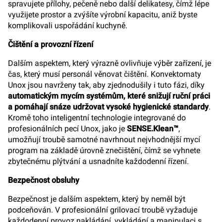
spravujete přílohy, pečeně nebo další delikatesy, čímž lépe
využijete prostor a zvýšíte výrobní kapacitu, aniž byste
komplikovali uspořádání kuchyně.
Čištění a provozní řízení
Dalším aspektem, který výrazně ovlivňuje výběr zařízení, je
čas, který musí personál věnovat čištění. Konvektomaty
Unox jsou navrženy tak, aby zjednodušily i tuto fázi, díky
automatickým mycím systémům, které snižují ruční práci
a pomáhají snáze udržovat vysoké hygienické standardy
.
Kromě toho inteligentní technologie integrované do
profesionálních pecí Unox, jako je
SENSE.Klean™
,
umožňují troubě samotné navrhnout nejvhodnější mycí
program na základě úrovně znečištění, čímž se vyhnete
zbytečnému plýtvání a usnadníte každodenní řízení.
Bezpečnost obsluhy
Bezpečnost je dalším aspektem, který by neměl být
podceňován. V profesionální grilovací troubě vyžaduje
každodenní provoz nakládání, vykládání a manipulaci s