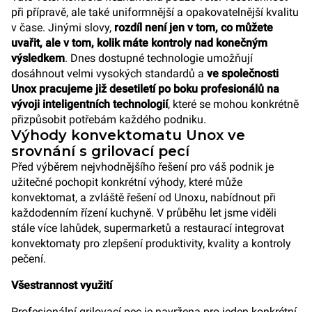
při přípravě, ale také uniformnější a opakovatelnější kvalitu
v čase. Jinými slovy,
rozdíl není jen v tom, co můžete
uvařit, ale v tom, kolik máte kontroly nad konečným
výsledkem
. Dnes dostupné technologie umožňují
dosáhnout velmi vysokých standardů a
ve společnosti
Unox pracujeme již desetiletí po boku profesionálů na
vývoji inteligentních technologií
, které se mohou konkrétně
přizpůsobit potřebám každého podniku.
Výhody konvektomatu Unox ve
srovnání s grilovací pecí
Před výběrem nejvhodnějšího řešení pro váš podnik je
užitečné pochopit konkrétní výhody, které může
konvektomat, a zvláště řešení od Unoxu, nabídnout při
každodenním řízení kuchyně. V průběhu let jsme viděli
stále více lahůdek, supermarketů a restaurací integrovat
konvektomaty pro zlepšení produktivity, kvality a kontroly
pečení.
Všestrannost využití
Profesionální grilovací pec je navržena pro jeden konkrétní