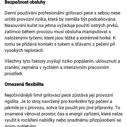
Bezpečnost obsluhy
Denní používání profesionální grilovací pece s sebou nese
určité provozní rizika, která by neměla být podceňována.
Nasouvání kuřat na jehna vyžaduje použití ostrých prvků,
zatímco během provozu musí obsluha manipulovat s
naloženými tyčemi, které jsou těžké a extrémně horké. K
tomu se přidává kontakt s tukem a šťávami z pečení při
vysokých teplotách.
Všechny tyto faktory zvyšují riziko popálenin, uklouznutí a
zranění, zejména v rychlém a intenzivním pracovním
prostředí.
Omezená flexibilita
Nejočividnější limit grilovací pece zůstává její provozní
rigidita. Je to stroj navržený pro konkrétní typ pečení a
jakmile je v provozu, sotva lze použít pro jiné přípravky. To
znamená věnovat prostor, čas a energii zařízení, které nelze
využít k rozšíření nabídky nebo snadnému přizpůsobení se
jiným potřebám.