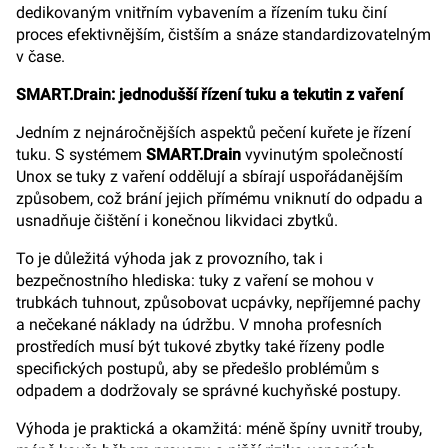
dedikovaným vnitřním vybavením a řízením tuku činí
proces efektivnějším, čistším a snáze standardizovatelným
v čase.
SMART.Drain: jednodušší řízení tuku a tekutin z vaření
Jedním z nejnáročnějších aspektů pečení kuřete je řízení
tuku. S systémem
SMART.Drain
vyvinutým společností
Unox se tuky z vaření oddělují a sbírají uspořádanějším
způsobem, což brání jejich přímému vniknutí do odpadu a
usnadňuje čištění i konečnou likvidaci zbytků.
To je důležitá výhoda jak z provozního, tak i
bezpečnostního hlediska: tuky z vaření se mohou v
trubkách tuhnout, způsobovat ucpávky, nepříjemné pachy
a nečekané náklady na údržbu. V mnoha profesních
prostředích musí být tukové zbytky také řízeny podle
specifických postupů, aby se předešlo problémům s
odpadem a dodržovaly se správné kuchyňské postupy.
Výhoda je praktická a okamžitá: méně špíny uvnitř trouby,