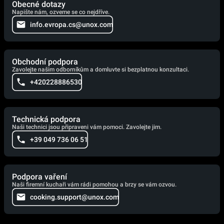
Obecné dotazy
Napište nám, ozveme se co nejdříve.
info.evropa.cs@unox.com
Obchodní podpora
Zavolejte našim odborníkům a domluvte si bezplatnou konzultaci.
+420228886530
Technická podpora
Naši technici jsou připraveni vám pomoci. Zavolejte jim.
+39 049 736 06 51
Podpora vaření
Naši firemní kuchaři vám rádi pomohou a brzy se vám ozvou.
cooking.support@unox.com