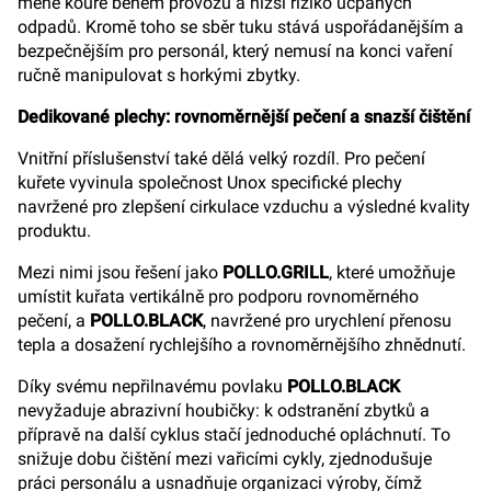
méně kouře během provozu a nižší riziko ucpaných
odpadů. Kromě toho se sběr tuku stává uspořádanějším a
bezpečnějším pro personál, který nemusí na konci vaření
ručně manipulovat s horkými zbytky.
Dedikované plechy: rovnoměrnější pečení a snazší čištění
Vnitřní příslušenství také dělá velký rozdíl. Pro pečení
kuřete vyvinula společnost Unox specifické plechy
navržené pro zlepšení cirkulace vzduchu a výsledné kvality
produktu.
Mezi nimi jsou řešení jako
POLLO.GRILL
, které umožňuje
umístit kuřata vertikálně pro podporu rovnoměrného
pečení, a
POLLO.BLACK
, navržené pro urychlení přenosu
tepla a dosažení rychlejšího a rovnoměrnějšího zhnědnutí.
Díky svému nepřilnavému povlaku
POLLO.BLACK
nevyžaduje abrazivní houbičky: k odstranění zbytků a
přípravě na další cyklus stačí jednoduché opláchnutí. To
snižuje dobu čištění mezi vařicími cykly, zjednodušuje
práci personálu a usnadňuje organizaci výroby, čímž