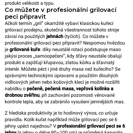
produkt velikosti a typu.
Co můžete v profesionální grilovací
peci připravit
Ačkoli termín „gril“ okamžitě vybaví klasickou kuřecí
grilovací prodejnu, skutečná všestrannost tohoto stroje
závisí na použitých
jehnách
(tyčích). Co můžete v
profesionální grilovací peci připravit? Nespornou hvězdou
je
grilované kuře
: díky neustálé rotaci podstupuje maso
jakýsi proces „samoopečení“, kdy šťávy neustále obalují
produkt a zajišťují křupavou, zlatou kůrku a šťavnatý
interiér. Můžete péct i jiné druhy masa než kuřecího? Se
správnými technickými úpravami a použitím dlouhých
vidlicových jehen nebo košových klecí je možné rozšířit
nabídku o
pečeně, pečená masa, vepřová kolínka a
drobnou zvěřinu
, při zachování pozornosti věnované
kontrole tepla, aby se zabránilo vysušení jemnějších mas.
Z hlediska produktivity je to hodinový výnos, co určuje
pravidla. Kolik kuřat například může grilovací pec se 6
jehny upéct najednou? V
profesionální grilovací peci se 6
jehny
(s jehny o délce 90–100 cm) je průměrná kapacita