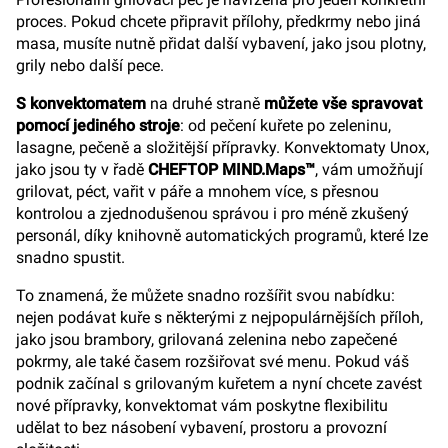
proces. Pokud chcete připravit přílohy, předkrmy nebo jiná
masa, musíte nutně přidat další vybavení, jako jsou plotny,
grily nebo další pece.
S konvektomatem
na druhé straně
můžete vše spravovat
pomocí jediného stroje
: od pečení kuřete po zeleninu,
lasagne, pečeně a složitější přípravky. Konvektomaty Unox,
jako jsou ty v řadě
CHEFTOP MIND.Maps™
, vám umožňují
grilovat, péct, vařit v páře a mnohem více, s přesnou
kontrolou a zjednodušenou správou i pro méně zkušený
personál, díky knihovně automatických programů, které lze
snadno spustit.
To znamená, že můžete snadno rozšířit svou nabídku:
nejen podávat kuře s některými z nejpopulárnějších příloh,
jako jsou brambory, grilovaná zelenina nebo zapečené
pokrmy, ale také časem rozšiřovat své menu. Pokud váš
podnik začínal s grilovaným kuřetem a nyní chcete zavést
nové přípravky, konvektomat vám poskytne flexibilitu
udělat to bez násobení vybavení, prostoru a provozní