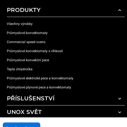
PRODUKTY
Všechny výrobky
Průmyslové konvektomaty
Commercial speed ovens
Průmyslové konvektomaty s vlhkostí
Průmyslové konvekční pece
Teplá chladnička
Průmyslové elektrické pece a konvektomaty
Průmyslové plynové pece a konvektomaty
PŘÍSLUŠENSTVÍ
UNOX SVĚT
Všechna příslušenství
Mycí prostředky pro automatické mytí
PODPORA
Naše pobočky po celém světě