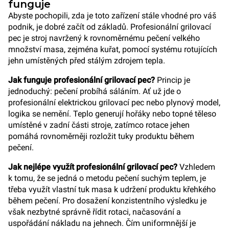
funguje
Abyste pochopili, zda je toto zařízení stále vhodné pro váš
podnik, je dobré začít od základů. Profesionální grilovací
pec je stroj navržený k rovnoměrnému pečení velkého
množství masa, zejména kuřat, pomocí systému rotujících
jehn umístěných před stálým zdrojem tepla.
Jak funguje profesionální grilovací pec?
Princip je
jednoduchý: pečení probíhá sáláním. Ať už jde o
profesionální elektrickou grilovací pec nebo plynový model,
logika se nemění. Teplo generují hořáky nebo topné těleso
umístěné v zadní části stroje, zatímco rotace jehen
pomáhá rovnoměrněji rozložit tuky produktu během
pečení.
Jak nejlépe využít profesionální grilovací pec?
Vzhledem
k tomu, že se jedná o metodu pečení suchým teplem, je
třeba využít vlastní tuk masa k udržení produktu křehkého
během pečení. Pro dosažení konzistentního výsledku je
však nezbytné správně řídit rotaci, načasování a
uspořádání nákladu na jehnech. Čím uniformnější je