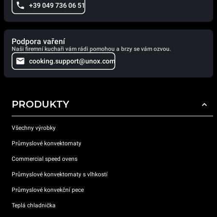
+39 049 736 06 51
Podpora vaření
Naši firemní kuchaři vám rádi pomohou a brzy se vám ozvou.
cooking.support@unox.com
PRODUKTY
Všechny výrobky
Průmyslové konvektomaty
Commercial speed ovens
Průmyslové konvektomaty s vlhkostí
Průmyslové konvekční pece
Teplá chladnička