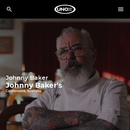
Johnny Baker
Johnny Baker's
Castlemaine, Australia