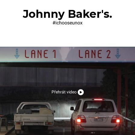
Johnny Baker's.
#ichooseunox
Přehrát video