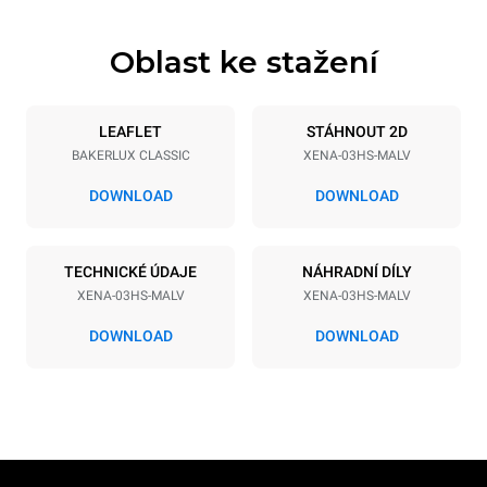
Oblast ke stažení
Specifikace plechů
Počet plechů
Velikost plechu
3
460x330
LEAFLET
STÁHNOUT 2D
BAKERLUX CLASSIC
XENA-03HS-MALV
Vzdálenost mezi zásobníky
75 mm
DOWNLOAD
DOWNLOAD
Napájení
TECHNICKÉ ÚDAJE
NÁHRADNÍ DÍLY
XENA-03HS-MALV
XENA-03HS-MALV
Napětí
Příkon
230V 1N~
3 kW
DOWNLOAD
DOWNLOAD
Frekvence
Typ zástrčky
50 / 60 Hz
Schuko | H07RN-F