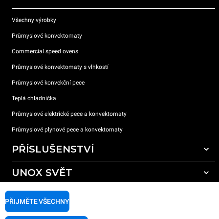
Všechny výrobky
Průmyslové konvektomaty
Commercial speed ovens
Průmyslové konvektomaty s vlhkostí
Průmyslové konvekční pece
Teplá chladnička
Průmyslové elektrické pece a konvektomaty
Průmyslové plynové pece a konvektomaty
PŘÍSLUŠENSTVÍ
UNOX SVĚT
Všechna příslušenství
Mycí prostředky pro automatické mytí
PODPORA
Naše pobočky po celém světě
PŘIJMĚTE VŠECHNY
Čisticí prostředky pro ruční mytí