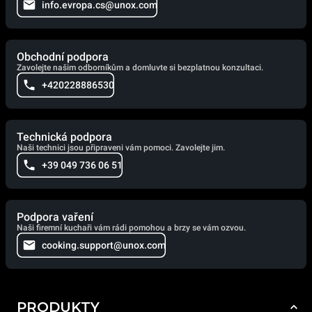
info.evropa.cs@unox.com
Obchodní podpora
Zavolejte našim odborníkům a domluvte si bezplatnou konzultaci.
+420228886530
Technická podpora
Naši technici jsou připraveni vám pomoci. Zavolejte jim.
+39 049 736 06 51
Podpora vaření
Naši firemní kuchaři vám rádi pomohou a brzy se vám ozvou.
cooking.support@unox.com
PRODUKTY