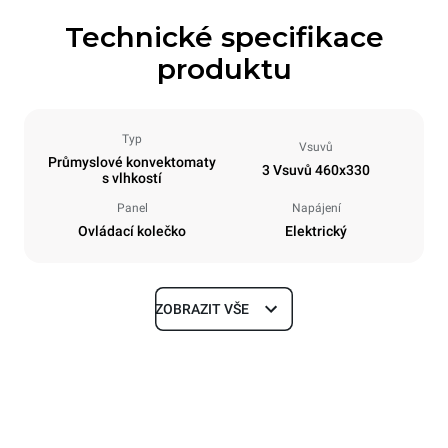
Technické specifikace
produktu
Typ
Vsuvů
Průmyslové konvektomaty
3 Vsuvů 460x330
s vlhkostí
Panel
Napájení
Ovládací kolečko
Elektrický
ZOBRAZIT VŠE
Rozměry
Šířka
Hloubka
600 mm
612 mm
Výška
Hmotnost
467 mm
34 kg