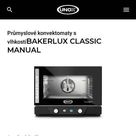
Průmyslové konvektomaty s
BAKERLUX CLASSIC
vlhkostí
MANUAL