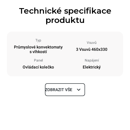
Technické specifikace
produktu
Typ
Vsuvů
Průmyslové konvektomaty
3 Vsuvů 460x330
s vlhkostí
Panel
Napájení
Ovládací kolečko
Elektrický
ZOBRAZIT VŠE
Rozměry
Šířka
Hloubka
600 mm
612 mm
Výška
Hmotnost
467 mm
34 kg