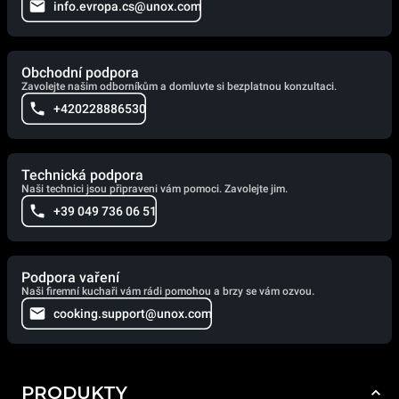
info.evropa.cs@unox.com
Obchodní podpora
Zavolejte našim odborníkům a domluvte si bezplatnou konzultaci.
+420228886530
Technická podpora
Naši technici jsou připraveni vám pomoci. Zavolejte jim.
+39 049 736 06 51
Podpora vaření
Naši firemní kuchaři vám rádi pomohou a brzy se vám ozvou.
cooking.support@unox.com
PRODUKTY