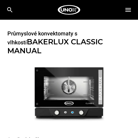
Průmyslové konvektomaty s
BAKERLUX CLASSIC
vlhkostí
MANUAL