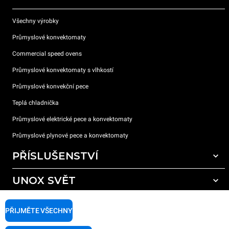
Všechny výrobky
Průmyslové konvektomaty
Commercial speed ovens
Průmyslové konvektomaty s vlhkostí
Průmyslové konvekční pece
Teplá chladnička
Průmyslové elektrické pece a konvektomaty
Průmyslové plynové pece a konvektomaty
PŘÍSLUŠENSTVÍ
UNOX SVĚT
Všechna příslušenství
Mycí prostředky pro automatické mytí
PODPORA
Naše pobočky po celém světě
PŘIJMĚTE VŠECHNY
Čisticí prostředky pro ruční mytí