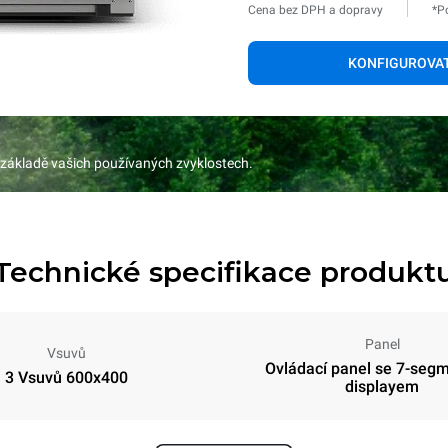
Cena bez DPH a dopravy
*P
KONFIGUROVA
 základě vašich používaných zvyklostech.
Technické specifikace produkt
Panel
Vsuvů
Ovládací panel se 7-seg
3 Vsuvů 600x400
displayem