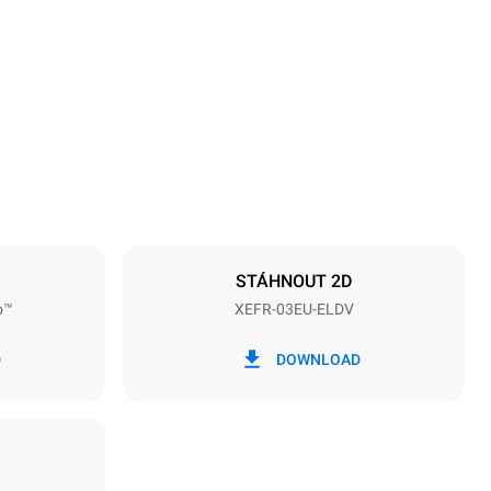
Výška
425 mm
Vzdálenost mezi zásobníky
75 mm
STÁHNOUT 2D
o™
XEFR-03EU-ELDV
Frekvence
50 / 60 Hz
D
DOWNLOAD