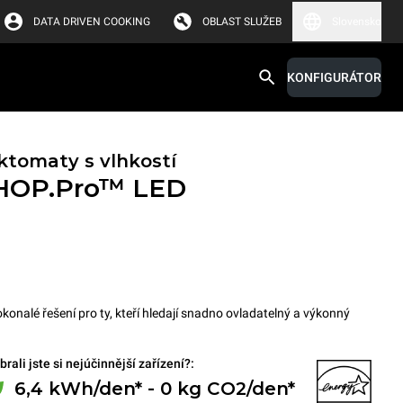
DATA DRIVEN COOKING
OBLAST SLUŽEB
Slovensko
KONFIGURÁTOR
tomaty s vlhkostí
HOP.Pro™
LED
alé řešení pro ty, kteří hledají snadno ovladatelný a výkonný
brali jste si nejúčinnější zařízení?:
6,4 kWh/den* - 0 kg CO2/den*