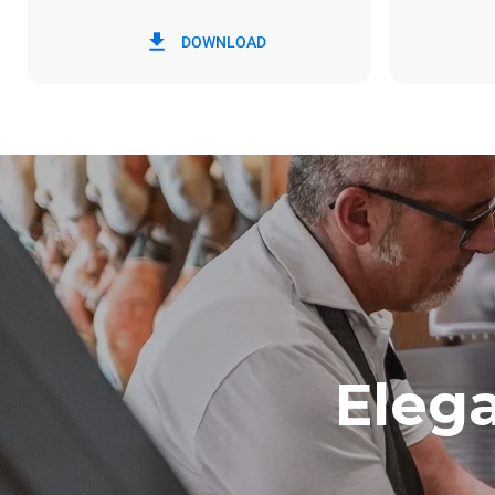
*
Spotřeba v kwh a emise co2
Spotřeba v k
DOWNLOAD
6,4 kWh/de
Elega