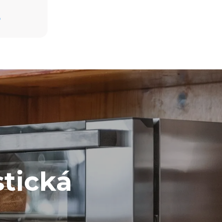
D
mise
 Nepřímé
ixu sítě, ke
snížit tím, že
i vyrobenou
stická