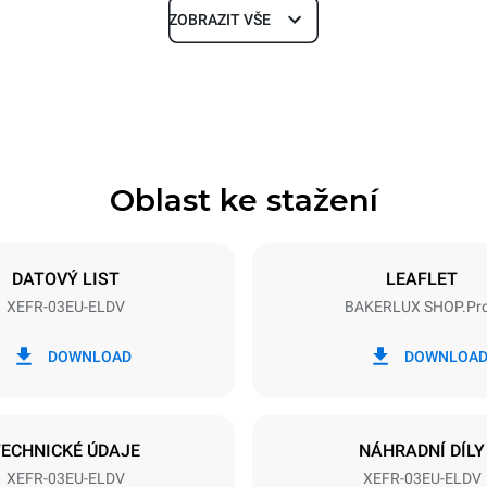
ZOBRAZIT VŠE
Hloubka
811 mm
Oblast ke stažení
Velikost plechu
600x400
DATOVÝ LIST
LEAFLET
XEFR-03EU-ELDV
BAKERLUX SHOP.Pr
Příkon
~
3,5 kW
DOWNLOAD
DOWNLOA
TECHNICKÉ ÚDAJE
NÁHRADNÍ DÍLY
XEFR-03EU-ELDV
XEFR-03EU-ELDV