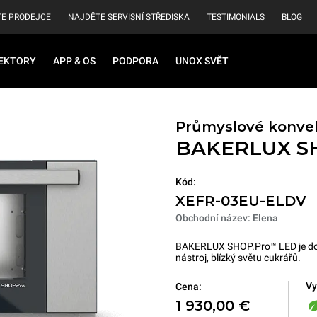
E PRODEJCE
NAJDĚTE SERVISNÍ STŘEDISKA
TESTIMONIALS
BLOG
EKTORY
APP & OS
PODPORA
UNOX SVĚT
Průmyslové konvek
BAKERLUX S
Kód:
XEFR-03EU-ELDV
Obchodní název: Elena
BAKERLUX SHOP.Pro™ LED je dokon
nástroj, blízký světu cukrářů.
Vy
Cena:
1 930,00 €