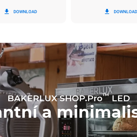
Wh
Emise CO2
DOWNLOAD
DOWNLOA
n
0 kg CO2/den
Odhad zahrnuje pouze přímé e
produkované konvektomatem.
emise závisí na energetickém m
které je přístroj připojen; ty lze 
se rozhodnete zakoupit energi
z obnovitelných zdrojů.
™
BAKERLUX SHOP.Pro
LED
ntní a minimali