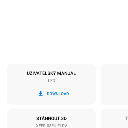
Rozměry
Šířka
800 mm
Hmotnost
46 kg
Specifikace plechů
Počet plechů
3
UŽIVATELSKÝ MANUÁL
LED
Napájení
Napětí
220-240V 1
DOWNLOAD
Typ zástrčky
Schuko | ✓
STÁHNOUT 3D
XEFR-03EU-ELDV