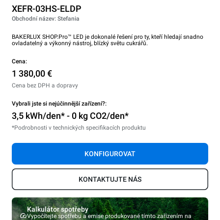
XEFR-03HS-ELDP
Obchodní název: Stefania
BAKERLUX SHOP.Pro™ LED je dokonalé řešení pro ty, kteří hledají snadno
ovladatelný a výkonný nástroj, blízký světu cukrářů.
Cena:
1 380,00 €
Cena bez DPH a dopravy
Vybrali jste si nejúčinnější zařízení?:
3,5 kWh/den* - 0 kg CO2/den*
*Podrobnosti v technických specifikacích produktu
KONFIGUROVAT
KONTAKTUJTE NÁS
Kalkulátor spotřeby
Vypočítejte spotřebu a emise produkované tímto zařízením na