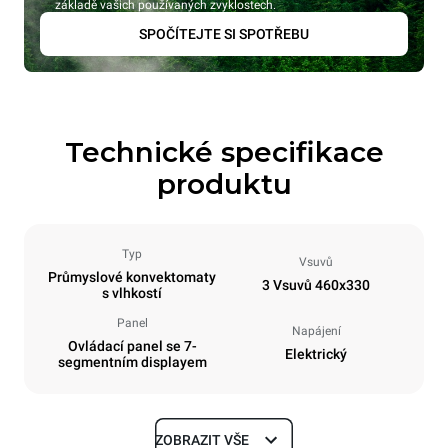
základě vašich používaných zvyklostech.
SPOČÍTEJTE SI SPOTŘEBU
Technické specifikace
produktu
Typ
Vsuvů
Průmyslové konvektomaty
3 Vsuvů 460x330
s vlhkostí
Panel
Napájení
Ovládací panel se 7-
Elektrický
segmentním displayem
ZOBRAZIT VŠE