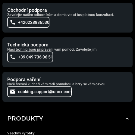
Obchodní podpora
Zavolejte našim odborníkům a domluvte si bezplatnou konzultaci.
+420228886530
Technická podpora
Naši technici jsou připraveni vám pomoci. Zavolejte jim.
+39 049 736 06 51
Podpora vaření
Naši firemní kuchaři vám rádi pomohou a brzy se vám ozvou.
cooking.support@unox.com
PRODUKTY
Všechny výrobky