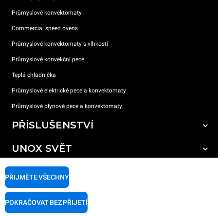
Průmyslové konvektomaty
Commercial speed ovens
Průmyslové konvektomaty s vlhkostí
Průmyslové konvekční pece
Teplá chladnička
Průmyslové elektrické pece a konvektomaty
Průmyslové plynové pece a konvektomaty
PŘÍSLUŠENSTVÍ
UNOX SVĚT
Všechna příslušenství
Mycí prostředky pro automatické mytí
PODPORA
Naše pobočky po celém světě
PŘIJMĚTE VŠECHNY
Čisticí prostředky pro ruční mytí
Úprava vody pryskyřičnými filtry
Záruka Unox
POKRAČOVAT BEZ PŘIJETÍ
Úprava vody reverzní osmózou
Najděte Prodejce