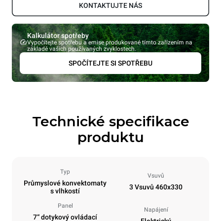
KONTAKTUJTE NÁS
Kalkulátor spotřeby
Vypočítejte spotřebu a emise produkované tímto zařízením na
základě vašich používaných zvyklostech.
SPOČÍTEJTE SI SPOTŘEBU
Technické specifikace
produktu
Typ
Vsuvů
Průmyslové konvektomaty
3 Vsuvů 460x330
s vlhkostí
Panel
Napájení
7“ dotykový ovládací