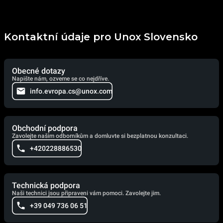
Kontaktní údaje pro Unox Slovensko
Obecné dotazy
Napište nám, ozveme se co nejdříve.
info.evropa.cs@unox.com
Obchodní podpora
Zavolejte našim odborníkům a domluvte si bezplatnou konzultaci.
+420228886530
Technická podpora
Naši technici jsou připraveni vám pomoci. Zavolejte jim.
+39 049 736 06 51