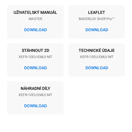
Počet plechů
Velikost plechu
10
600x400
UŽIVATELSKÝ MANUÁL
LEAFLET
MASTER
BAKERLUX SHOP.Pro™
Vzdálenost mezi zásobníky
75 mm
DOWNLOAD
DOWNLOAD
Napájení
STÁHNOUT 2D
TECHNICKÉ ÚDAJE
XEFR-10EU-EMLV-MT
XEFR-10EU-EMLV-MT
Napětí
Příkon
380-415V 3N~ / 220-240V
15,5 kW
DOWNLOAD
DOWNLOAD
3~
Frekvence
Typ zástrčky
50 / 60 Hz
NIET INBEGREPEN
NÁHRADNÍ DÍLY
XEFR-10EU-EMLV-MT
DOWNLOAD
*
Spotřeba v kwh a emise co2
Spotřeba v kWh
Emise CO2
27,1 kWh/den
0 kg CO2/den
Odhad zahrnuje pouze