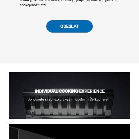
novinky, aktualizace nebo pozvánky týkající se událostí, průzkumu
spokojenosti atd.
ODESLAT
INDIVIDUAL COOKING EXPERIENCE
Dohodněte si schůzku s vaším osobním Šéfkuchařem.