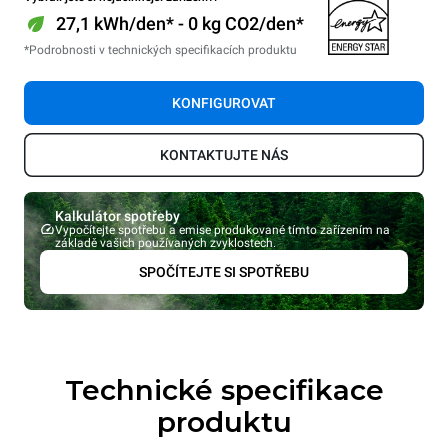
27,1 kWh/den* - 0 kg CO2/den*
*Podrobnosti v technických specifikacích produktu
KONFIGUROVAT
KONTAKTUJTE NÁS
Kalkulátor spotřeby
Vypočítejte spotřebu a emise produkované tímto zařízením na
základě vašich používaných zvyklostech.
SPOČÍTEJTE SI SPOTŘEBU
Technické specifikace
produktu