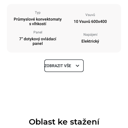
Typ
Vsuvů
Průmyslové konvektomaty
10 Vsuvů 600x400
s vlhkostí
Panel
Napájení
7“ dotykový ovládací
Elektrický
panel
ZOBRAZIT VŠE
Rozměry
Šířka
Hloubka
800 mm
811 mm
Výška
Hmotnost
952 mm
96 kg
Oblast ke stažení
Specifikace plechů