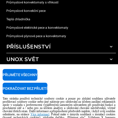
Průmyslové konvektomaty s vlhkostí
Průmyslové konvekční pece
Teplá chladnička
Průmyslové elektrické pece a konvektomaty
Průmyslové plynové pece a konvektomaty
PŘÍSLUŠENSTVÍ
UNOX SVĚT
Všechna příslušenství
Mycí prostředky pro automatické mytí
PODPORA
Naše pobočky po celém světě
PŘIJMĚTE VŠECHNY
Čisticí prostředky pro ruční mytí
Úprava vody pryskyřičnými filtry
Záruka Unox
POKRAČOVAT BEZ PŘIJETÍ
Úprava vody reverzní osmózou
Najděte Prodejce
Tato stránka používá technické soubory cookie a pouze po získání souhlasu uživatele
Najděte Servisní Střediska
profilovací soubory cookie nebo jiné nástroje pro sledování za účelem zasílání reklamních
zpráv v souladu s preferencemi vyjádřenými samotným uživatelem při používání funkcí a
AI Content Disclaimer
Privacy policy
Cookie policy
procházení sítě a / nebo pro za účelem analýzy a sledování chování návštěvníků, včetně
chování třetích stran. Další informace a přizpůsobení předvoleb najdete, i když svůj souhlas
Copyright 2026 UNOX S.p.A. Všechna práva vyhrazena. Reg. Imp. Padova n °
odmítnete, na stránce
Více informací
. Pokud máte v úmyslu souhlasit s instalací cookies
04230750285 - REA Padova 372835 - Cap. Soc. 5.000.000 € iv - P.IVA / CF
(kromě technických cookies), stiskněte tlačítko „Přijmout vše“. Výběrem X banneru