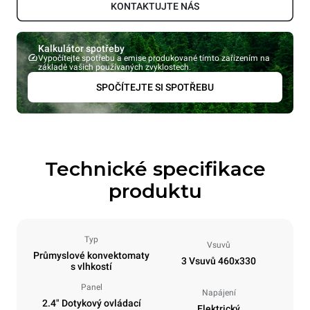
KONTAKTUJTE NÁS
Kalkulátor spotřeby
Vypočítejte spotřebu a emise produkované tímto zařízením na
základě vašich používaných zvyklostech.
SPOČÍTEJTE SI SPOTŘEBU
Technické specifikace
produktu
Typ
Vsuvů
Průmyslové konvektomaty
3 Vsuvů 460x330
s vlhkostí
Panel
Napájení
2.4" Dotykový ovládací
Elektrický