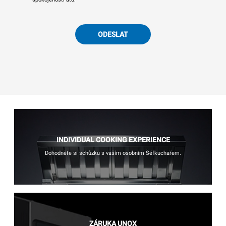
ODESLAT
INDIVIDUAL COOKING EXPERIENCE
Dohodněte si schůzku s vaším osobním Šéfkuchařem.
ZÁRUKA UNOX