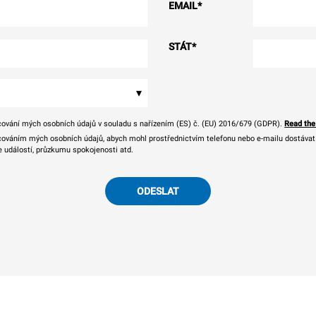
EMAIL
*
STÁT
*
▾
ování mých osobních údajů v souladu s nařízením (ES) č. (EU) 2016/679 (GDPR).
Read the
ováním mých osobních údajů, abych mohl prostřednictvím telefonu nebo e-mailu dostávat o
e událostí, průzkumu spokojenosti atd.
ODESLAT