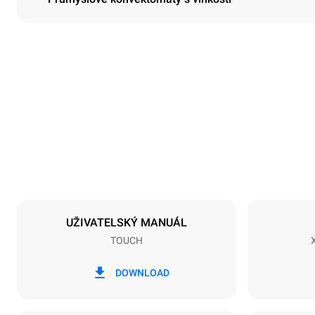
Rozměry
Šířka
800 mm
Hmotnost
96 kg
Specifikace plechů
Počet plechů
10
UŽIVATELSKÝ MANUÁL
TOUCH
Napájení
Napětí
380-415V 3
DOWNLOAD
Typ zástrčky
NIET INBE