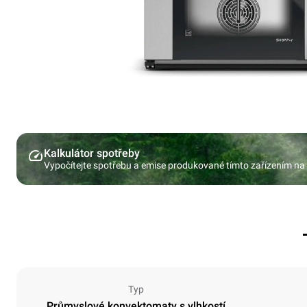
Kalkulátor spotřeby
Vypočítejte spotřebu a emise produkované tímto zařízením na
Typ
Průmyslové konvektomaty s vlhkostí