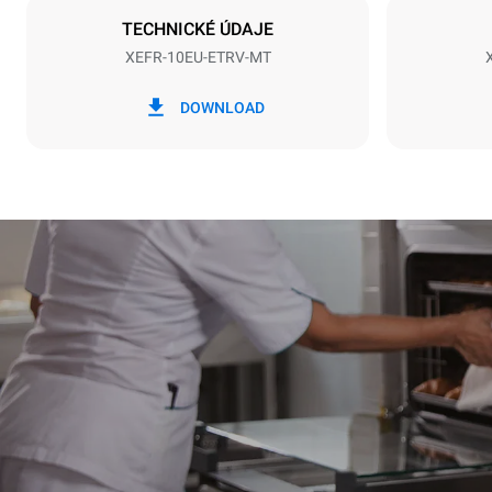
TECHNICKÉ ÚDAJE
XEFR-10EU-ETRV-MT
*
Spotřeba v kwh a emise co2
Spotřeba v k
DOWNLOAD
27,1 kWh/d