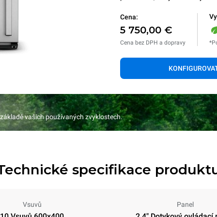
Vy
Cena:
5 750,00 €
Cena bez DPH a dopravy
*P
KONFIGUROVA
 základě vašich používaných zvyklostech.
Technické specifikace produkt
Vsuvů
Panel
10 Vsuvů 600x400
2.4" Dotykový ovládací 