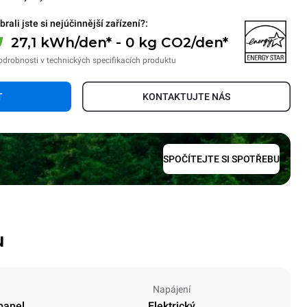
brali jste si nejúčinnější zařízení?:
27,1 kWh/den* - 0 kg CO2/den*
odrobnosti v technických specifikacích produktu
T
KONTAKTUJTE NÁS
SPOČÍTEJTE SI SPOTŘEBU
u
Napájení
panel
Elektrický