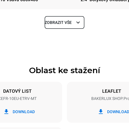
ZOBRAZIT VŠE
Hloubka
811 mm
Oblast ke stažení
Velikost plechu
600x400
DATOVÝ LIST
LEAFLET
XEFR-10EU-ETRV-MT
BAKERLUX SHOP.Pr
Příkon
N~ / 220-240V 3~
15,5 kW
DOWNLOAD
DOWNLOA
GREPEN