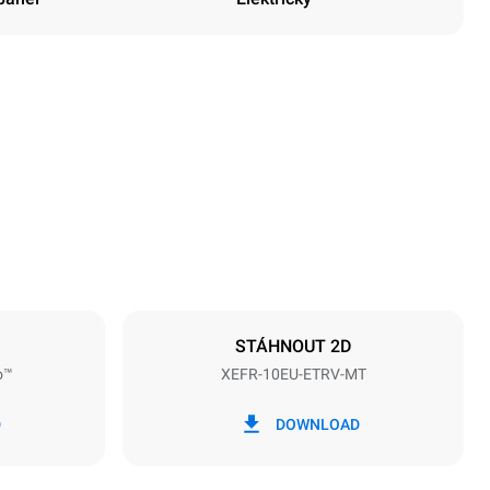
Výška
952 mm
Vzdálenost mezi zásobníky
75 mm
STÁHNOUT 2D
o™
XEFR-10EU-ETRV-MT
Frekvence
50 / 60 Hz
D
DOWNLOAD