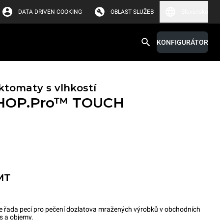
DATA DRIVEN COOKING
OBLAST SLUŽEB
Slovensko
KONFIGURÁTOR
tomaty s vlhkostí
HOP.Pro™
TOUCH
MT
ada pecí pro pečení dozlatova mražených výrobků v obchodních
as a objemy.