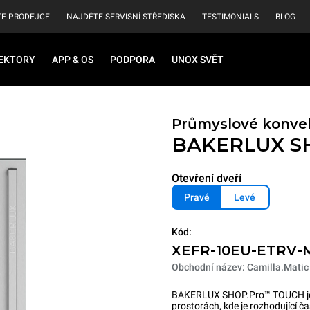
E PRODEJCE
NAJDĚTE SERVISNÍ STŘEDISKA
TESTIMONIALS
BLOG
EKTORY
APP & OS
PODPORA
UNOX SVĚT
Průmyslové konvek
BAKERLUX S
Otevření dveří
Pravé
Levé
Kód:
XEFR-10EU-ETRV-
Obchodní název: Camilla.Matic
BAKERLUX SHOP.Pro™ TOUCH je ř
prostorách, kde je rozhodující č