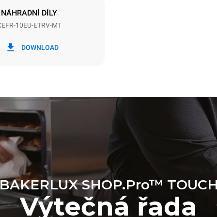
NÁHRADNÍ DÍLY
XEFR-10EU-ETRV-MT
Wh
Emise CO2
DOWNLOAD
en
0 kg CO2/den
Odhad zahrnuje pouze přímé e
produkované konvektomatem.
emise závisí na energetickém m
které je přístroj připojen; ty lze 
se rozhodnete zakoupit energi
z obnovitelných zdrojů.
BAKERLUX SHOP.Pro™ TOUC
Výtečná řada