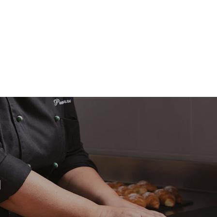
mise
 Nepřímé
ixu sítě, ke
snížit tím, že
i vyrobenou
H