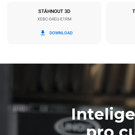
NIET INBE
STÁHNOUT 3D
XEBC-04EU-E1RM
*
Spotřeba v kwh a emise co2
Spotřeba v k
DOWNLOAD
14,8 kWh/d
Estimated ass
program (42 w
1 short was
Intelig
pro c