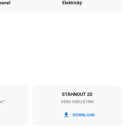
panel
Elektrický
Výška
675 mm
Vzdálenost mezi zásobníky
80 mm
STÁHNOUT 2D
ps™
XEBC-04EU-E1RM
Frekvence
50 / 60 Hz
D
DOWNLOAD