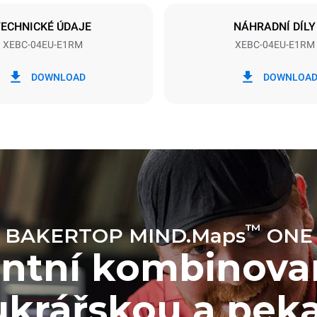
GREPEN
TECHNICKÉ ÚDAJE
NÁHRADNÍ DÍLY
XEBC-04EU-E1RM
XEBC-04EU-E1RM
Wh
Emise CO2
DOWNLOAD
DOWNLOA
en
0 kg CO2/den
Odhad zahrnuje pouze přímé e
produkované konvektomatem.
emise závisí na energetickém m
které je přístroj připojen; ty lze 
se rozhodnete zakoupit energi
z obnovitelných zdrojů.
uming the following weekly washing
eeks/year):
™
BAKERTOP MIND.Maps
ONE
h
entní kombinov
ukrářskou a pek