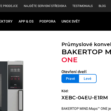
E PRODEJCE
NAJDĚTE SERVISNÍ STŘEDISKA
TESTIMONIALS
BLOG
EKTORY
APP & OS
PODPORA
UNOX SVĚT
Průmyslové konve
BAKERTOP M
ONE
Otevření dveří
Pravé
Levé
Kód:
XEBC-04EU-E1RM
BAKERTOP MIND.Maps™ ONE je ko