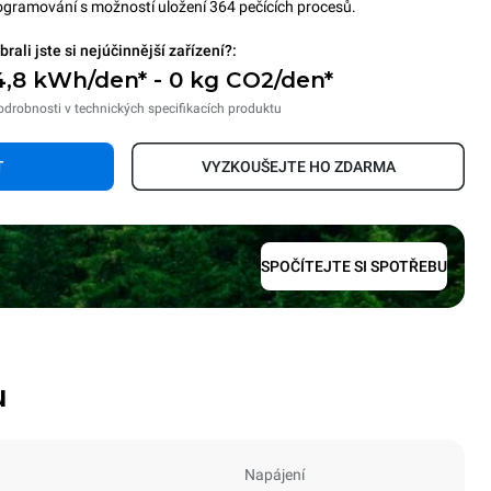
rogramování s možností uložení 364 pečících procesů.
brali jste si nejúčinnější zařízení?:
4,8 kWh/den* - 0 kg CO2/den*
odrobnosti v technických specifikacích produktu
T
VYZKOUŠEJTE HO ZDARMA
SPOČÍTEJTE SI SPOTŘEBU
u
Napájení