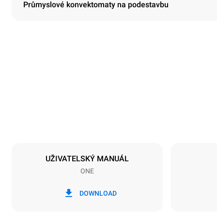
Průmyslové konvektomaty na podestavbu
Rozměry
Šířka
860 mm
Hmotnost
90 kg
Specifikace plechů
Počet plechů
4
UŽIVATELSKÝ MANUÁL
ONE
Napájení
Napětí
380-415V 3N
DOWNLOAD
1N~
Typ zástrčky