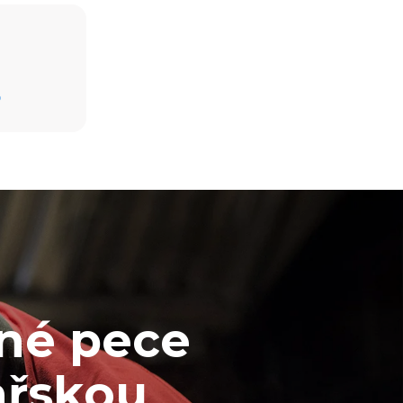
Estimate based on daily use of the oven (300
D
days/year):
8 medium loads of croissants
mise
 Nepřímé
ixu sítě, ke
snížit tím, že
i vyrobenou
ané pece
ařskou