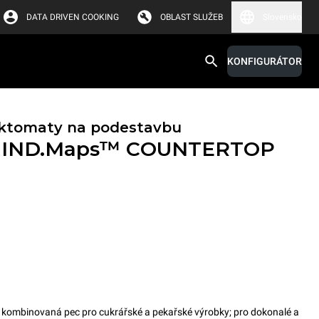
DATA DRIVEN COOKING
OBLAST SLUŽEB
Slovensko
KONFIGURÁTOR
ktomaty na podestavbu
IND.Maps™ COUNTERTOP
mbinovaná pec pro cukrářské a pekařské výrobky; pro dokonalé a