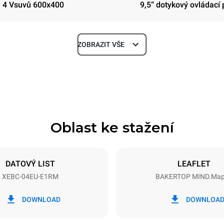
4 Vsuvů 600x400
9,5“ dotykový ovládací 
ZOBRAZIT VŠE
Hloubka
967 mm
Oblast ke stažení
Velikost plechu
600x400
DATOVÝ LIST
LEAFLET
XEBC-04EU-E1RM
BAKERTOP MIND.Ma
Příkon
~ / 220-240V 3~ / 220-240V
7,4 kW
DOWNLOAD
DOWNLOA