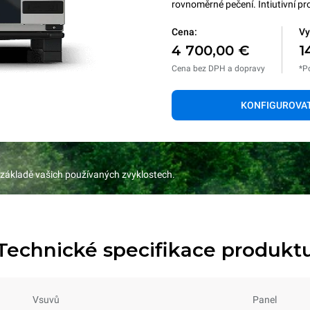
rovnoměrné pečení. Intiutivní p
Cena:
Vy
4 700,00 €
1
Cena bez DPH a dopravy
*P
KONFIGUROVA
 základě vašich používaných zvyklostech.
Technické specifikace produkt
Vsuvů
Panel