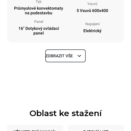
Typ
Vsuvů
Průmyslové konvektomaty
5 Vsuvů 600x400
na podestavbu
Panel
Napájení
16" Dotykový ovládací
Elektrický
panel
ZOBRAZIT VŠE
Rozměry
Šířka
Hloubka
860 mm
1018 mm
Výška
Hmotnost
789 mm
100 kg
Oblast ke stažení
Specifikace plechů
Počet plechů
Velikost plechu
5
600x400