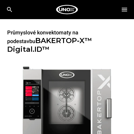
Průmyslové konvektomaty na
BAKERTOP-X™
podestavbu
Digital.ID™