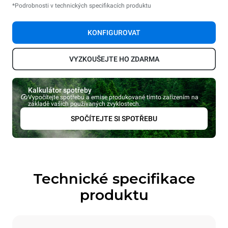
*Podrobnosti v technických specifikacích produktu
KONFIGUROVAT
VYZKOUŠEJTE HO ZDARMA
Kalkulátor spotřeby
Vypočítejte spotřebu a emise produkované tímto zařízením na
základě vašich používaných zvyklostech.
SPOČÍTEJTE SI SPOTŘEBU
Technické specifikace
produktu