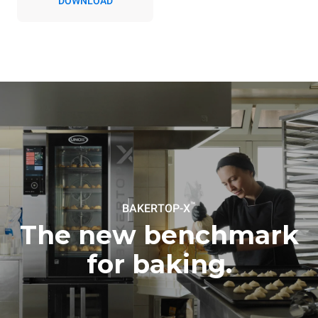
DOWNLOAD
emise závisí na
energetickém mixu sítě, ke
které je přístroj připojen; ty
lze snížit tím, že se
rozhodnete zakoupit
energii vyrobenou z
obnovitelných
zdrojů.
Greenhouse Gas
Protocol
Estimate based on daily use of
Estimated assuming the
the oven (300 days/year):
following weekly washing
program (42 weeks/year):
8 medium loads of
1 short wash
croissants
™
BAKERTOP-X
The new benchmark
for baking.