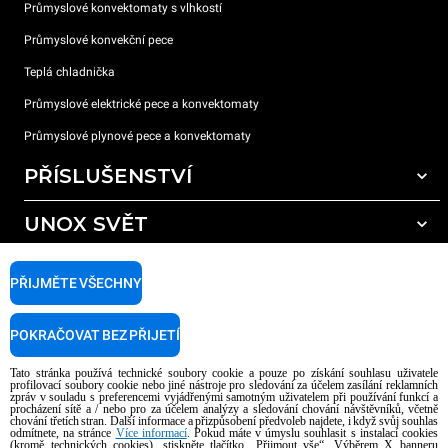
Průmyslové konvektomaty s vlhkostí
Průmyslové konvekční pece
Teplá chladnička
Průmyslové elektrické pece a konvektomaty
Průmyslové plynové pece a konvektomaty
PŘÍSLUŠENSTVÍ
UNOX SVĚT
Všechna příslušenství
Mycí prostředky pro automatické mytí
PODPORA
Naše pobočky po celém světě
PŘIJMĚTE VŠECHNY
Čisticí prostředky pro ruční mytí
Úprava vody pryskyřičnými filtry
Záruka Unox
POKRAČOVAT BEZ PŘIJETÍ
Úprava vody reverzní osmózou
Najděte Prodejce
Tato stránka používá technické soubory cookie a pouze po získání souhlasu uživatele
Najděte Servisní Střediska
profilovací soubory cookie nebo jiné nástroje pro sledování za účelem zasílání reklamních
zpráv v souladu s preferencemi vyjádřenými samotným uživatelem při používání funkcí a
AI Content Disclaimer
Privacy policy
Cookie policy
procházení sítě a / nebo pro za účelem analýzy a sledování chování návštěvníků, včetně
chování třetích stran. Další informace a přizpůsobení předvoleb najdete, i když svůj souhlas
Copyright 2026 UNOX S.p.A. Všechna práva vyhrazena. Reg. Imp. Padova n °
odmítnete, na stránce
Více informací
. Pokud máte v úmyslu souhlasit s instalací cookies
04230750285 - REA Padova 372835 - Cap. Soc. 5.000.000 € iv - P.IVA / CF
(kromě technických cookies), stiskněte tlačítko „Přijmout vše“. Výběrem X banneru