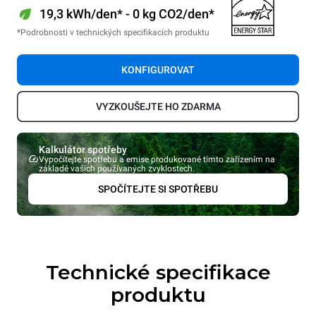
19,3 kWh/den* - 0 kg CO2/den*
*Podrobnosti v technických specifikacích produktu
KONFIGUROVAT
VYZKOUŠEJTE HO ZDARMA
Kalkulátor spotřeby
Vypočítejte spotřebu a emise produkované tímto zařízením na
základě vašich používaných zvyklostech.
SPOČÍTEJTE SI SPOTŘEBU
Technické specifikace
produktu