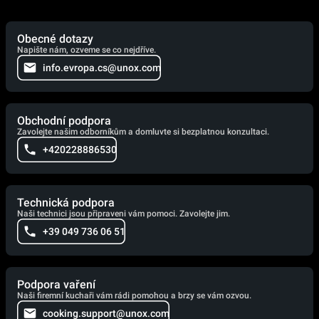
Obecné dotazy
Napište nám, ozveme se co nejdříve.
info.evropa.cs@unox.com
Obchodní podpora
Zavolejte našim odborníkům a domluvte si bezplatnou konzultaci.
+420228886530
Technická podpora
Naši technici jsou připraveni vám pomoci. Zavolejte jim.
+39 049 736 06 51
Podpora vaření
Naši firemní kuchaři vám rádi pomohou a brzy se vám ozvou.
cooking.support@unox.com