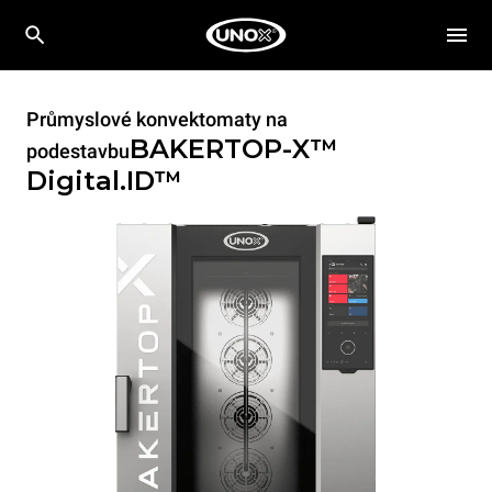
Průmyslové konvektomaty na
BAKERTOP-X™
podestavbu
Digital.ID™