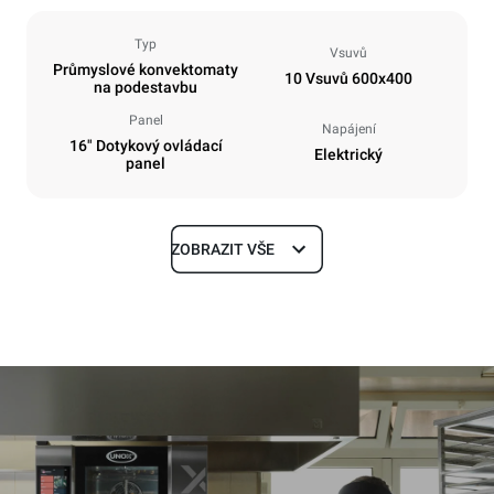
Typ
Vsuvů
Průmyslové konvektomaty
10 Vsuvů 600x400
na podestavbu
Panel
Napájení
16" Dotykový ovládací
Elektrický
panel
ZOBRAZIT VŠE
Rozměry
Šířka
Hloubka
860 mm
1018 mm
Výška
Hmotnost
1219 mm
178 kg
Specifikace plechů