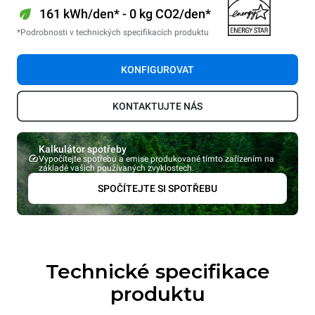
161 kWh/den* - 0 kg CO2/den*
*Podrobnosti v technických specifikacích produktu
KONFIGUROVAT
KONTAKTUJTE NÁS
Kalkulátor spotřeby
Vypočítejte spotřebu a emise produkované tímto zařízením na
základě vašich používaných zvyklostech.
SPOČÍTEJTE SI SPOTŘEBU
Technické specifikace
produktu