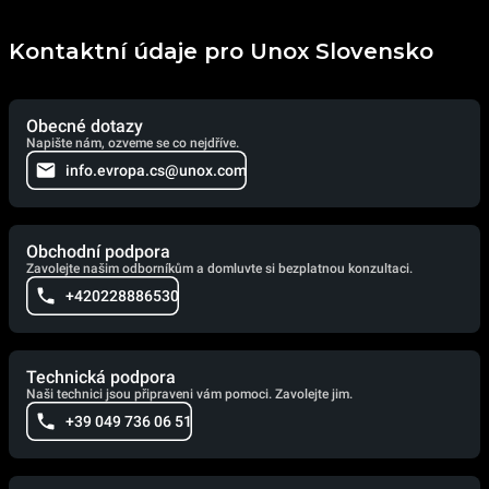
Kontaktní údaje pro Unox Slovensko
Obecné dotazy
Napište nám, ozveme se co nejdříve.
info.evropa.cs@unox.com
Obchodní podpora
Zavolejte našim odborníkům a domluvte si bezplatnou konzultaci.
+420228886530
Technická podpora
Naši technici jsou připraveni vám pomoci. Zavolejte jim.
+39 049 736 06 51