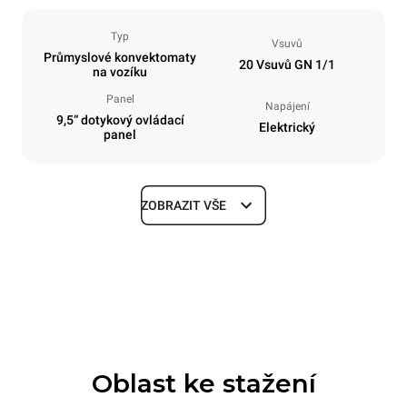
Typ
Vsuvů
Průmyslové konvektomaty
20 Vsuvů GN 1/1
na vozíku
Panel
Napájení
9,5“ dotykový ovládací
Elektrický
panel
ZOBRAZIT VŠE
Rozměry
Šířka
Hloubka
892 mm
925 mm
Výška
Hmotnost
1875 mm
292 kg
Oblast ke stažení
Specifikace plechů