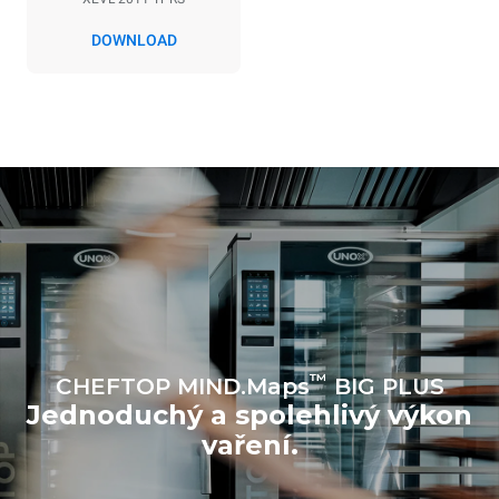
konvektomatem. Nepřímé
emise závisí na
DOWNLOAD
energetickém mixu sítě, ke
které je přístroj připojen; ty
lze snížit tím, že se
rozhodnete zakoupit
energii vyrobenou z
obnovitelných
zdrojů.
Greenhouse Gas
Protocol
Estimate based on daily use of
Estimated assuming the
the oven (365 days/year):
following weekly washing
programs (52 weeks/year):
6 full loads of roast
7 long washes
chickens
6 full loads cooking with
steam
™
CHEFTOP MIND.Maps
BIG PLUS
Jednoduchý a spolehlivý výkon
vaření.