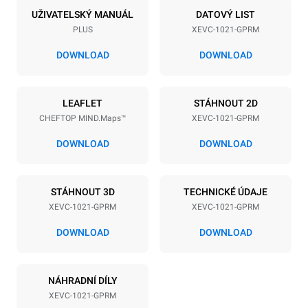
10
GN 2/1
UŽIVATELSKÝ MANUÁL
DATOVÝ LIST
PLUS
XEVC-1021-GPRM
Vzdálenost mezi zásobníky
77 mm
DOWNLOAD
DOWNLOAD
Napájení
LEAFLET
STÁHNOUT 2D
CHEFTOP MIND.Maps™
XEVC-1021-GPRM
Napětí
Příkon
220-240V 1N~
1,4 kW
DOWNLOAD
DOWNLOAD
Frekvence
Max. příkon plynu
50 / 60 Hz
42,5 kW
STÁHNOUT 3D
TECHNICKÉ ÚDAJE
Typ zástrčky
XEVC-1021-GPRM
XEVC-1021-GPRM
Schuko | ✓
DOWNLOAD
DOWNLOAD
*
Spotřeba v kwh a emise co2
NÁHRADNÍ DÍLY
Spotřeba v kWh
Emise CO2
XEVC-1021-GPRM
167,5 kWh/den
30,3 kg CO2/den