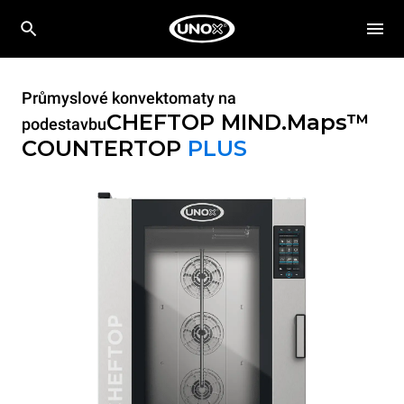
Průmyslové konvektomaty na
CHEFTOP MIND.Maps™
podestavbu
COUNTERTOP
PLUS