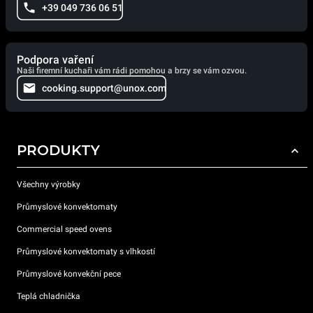
+39 049 736 06 51
Podpora vaření
Naši firemní kuchaři vám rádi pomohou a brzy se vám ozvou.
cooking.support@unox.com
PRODUKTY
Všechny výrobky
Průmyslové konvektomaty
Commercial speed ovens
Průmyslové konvektomaty s vlhkostí
Průmyslové konvekční pece
Teplá chladnička