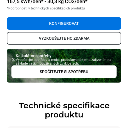
167,5 kWh/den* - 30,3 kg CO2/den*
*Podrobnosti v technických specifikacích produktu
KONFIGUROVAT
VYZKOUŠEJTE HO ZDARMA
Kalkulátor spotřeby
Vypočítejte spotřebu a emise produkované tímto zařízením na
základě vašich používaných zvyklostech.
SPOČÍTEJTE SI SPOTŘEBU
Technické specifikace
produktu