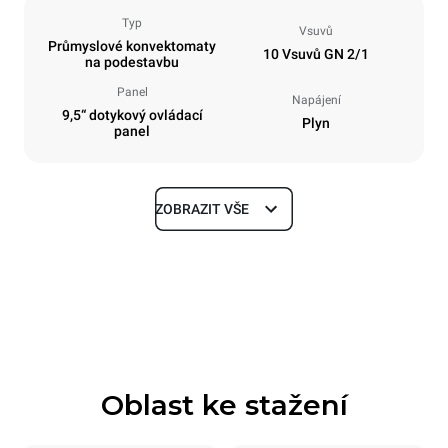
Typ
Vsuvů
Průmyslové konvektomaty
10 Vsuvů GN 2/1
na podestavbu
Panel
Napájení
9,5“ dotykový ovládací
Plyn
panel
ZOBRAZIT VŠE
Rozměry
Šířka
Hloubka
860 mm
1145 mm
Výška
Hmotnost
1162 mm
183 kg
Oblast ke stažení
Specifikace plechů
Počet plechů
Velikost plechu