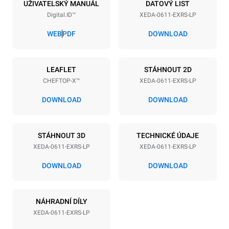
6
GN 1/1
UŽIVATELSKÝ MANUÁL
DATOVÝ LIST
Digital.ID™
XEDA-0611-EXRS-LP
Vzdálenost mezi zásobníky
67 mm
WEB
PDF
DOWNLOAD
Napájení
LEAFLET
STÁHNOUT 2D
CHEFTOP-X™
XEDA-0611-EXRS-LP
Napětí
Příkon
400V 3N~ / 230V 3~ /
10.1 kW
DOWNLOAD
DOWNLOAD
230V 1N~
Frekvence
Typ zástrčky
50 / 60 Hz
X | ✓
STÁHNOUT 3D
TECHNICKÉ ÚDAJE
XEDA-0611-EXRS-LP
XEDA-0611-EXRS-LP
DOWNLOAD
DOWNLOAD
*
Spotřeba v kwh a emise co2
Spotřeba v kWh
Emise CO2
NÁHRADNÍ DÍLY
27,4 kWh/den
0 kg CO2/den
Odhad zahrnuje pouze
XEDA-0611-EXRS-LP
přímé emise produkované
konvektomatem. Nepřímé