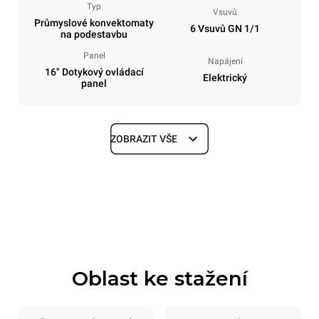
Typ
Vsuvů
Průmyslové konvektomaty
6 Vsuvů GN 1/1
na podestavbu
Panel
Napájení
16" Dotykový ovládací
Elektrický
panel
ZOBRAZIT VŠE
Rozměry
Šířka
Hloubka
750 mm
841 mm
Výška
Hmotnost
789 mm
114 kg
Oblast ke stažení
Specifikace plechů
Počet plechů
Velikost plechu