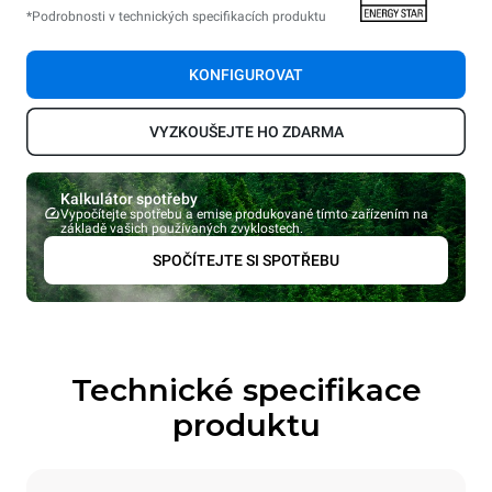
*Podrobnosti v technických specifikacích produktu
KONFIGUROVAT
VYZKOUŠEJTE HO ZDARMA
Kalkulátor spotřeby
Vypočítejte spotřebu a emise produkované tímto zařízením na
základě vašich používaných zvyklostech.
SPOČÍTEJTE SI SPOTŘEBU
Technické specifikace
produktu