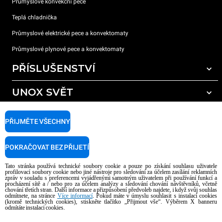
Průmyslové konvekční pece
Teplá chladnička
Průmyslové elektrické pece a konvektomaty
Průmyslové plynové pece a konvektomaty
PŘÍSLUŠENSTVÍ
UNOX SVĚT
Všechna příslušenství
Mycí prostředky pro automatické mytí
PODPORA
Naše pobočky po celém světě
PŘIJMĚTE VŠECHNY
Čisticí prostředky pro ruční mytí
Úprava vody pryskyřičnými filtry
Záruka Unox
POKRAČOVAT BEZ PŘIJETÍ
Úprava vody reverzní osmózou
Najděte Prodejce
Tato stránka používá technické soubory cookie a pouze po získání souhlasu uživatele
Najděte Servisní Střediska
profilovací soubory cookie nebo jiné nástroje pro sledování za účelem zasílání reklamních
zpráv v souladu s preferencemi vyjádřenými samotným uživatelem při používání funkcí a
AI Content Disclaimer
Privacy policy
Cookie policy
procházení sítě a / nebo pro za účelem analýzy a sledování chování návštěvníků, včetně
chování třetích stran. Další informace a přizpůsobení předvoleb najdete, i když svůj souhlas
Copyright 2026 UNOX S.p.A. Všechna práva vyhrazena. Reg. Imp. Padova n °
odmítnete, na stránce
Více informací
. Pokud máte v úmyslu souhlasit s instalací cookies
(kromě technických cookies), stiskněte tlačítko „Přijmout vše“. Výběrem X banneru
04230750285 - REA Padova 372835 - Cap. Soc. 5.000.000 € iv - P.IVA / CF
odmítáte instalaci cookies.
04230750285 - IT WEEE Reg. No. IT08020000000377