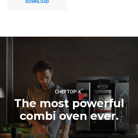
DOWNLOAD
emise závisí na
energetickém mixu sítě, ke
které je přístroj připojen; ty
lze snížit tím, že se
rozhodnete zakoupit
energii vyrobenou z
obnovitelných
zdrojů.
Greenhouse Gas
Protocol
Estimate based on daily use of
Estimated assuming the
the oven (300 days/year):
following weekly washing
programs (42 weeks/year):
6 light loads of roast
1 long wash
chickens (loaded at 20%)
1 medium wash
1 full load of roast potatoes
3 full loads cooking with
steam
2 hours in an empty oven at
™
CHEFTOP-X
180 °C
The most powerful
combi oven ever.