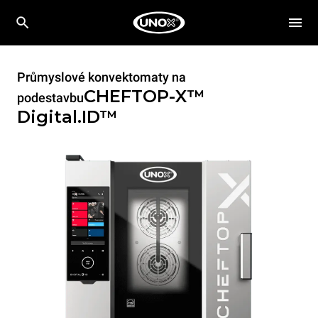
Průmyslové konvektomaty na
CHEFTOP-X™
podestavbu
Digital.ID™