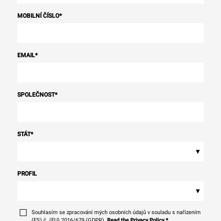
MOBILNÍ ČÍSLO
*
EMAIL
*
SPOLEČNOST
*
STÁT
*
▾
PROFIL
▾
Souhlasím se zpracování mých osobních údajů v souladu s nařízením
(ES) č. (EU) 2016/679 (GDPR).
Read the Privacy Policy
*