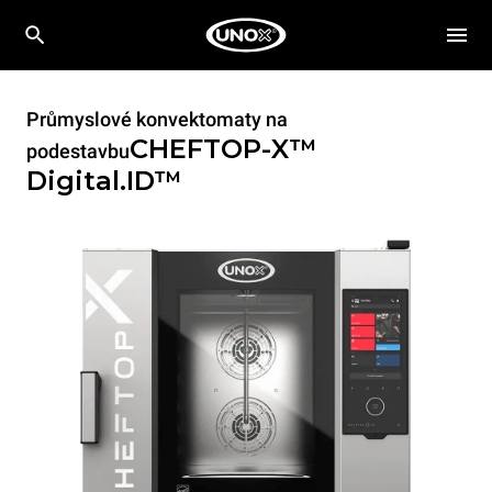
Průmyslové konvektomaty na
CHEFTOP-X™
podestavbu
Digital.ID™