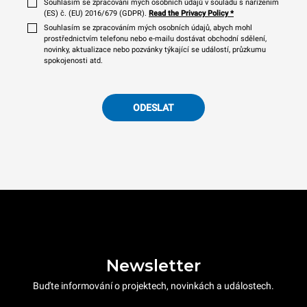
Souhlasím se zpracování mých osobních údajů v souladu s nařízením
(ES) č. (EU) 2016/679 (GDPR).
Read the Privacy Policy
*
Souhlasím se zpracováním mých osobních údajů, abych mohl
prostřednictvím telefonu nebo e-mailu dostávat obchodní sdělení,
novinky, aktualizace nebo pozvánky týkající se událostí, průzkumu
spokojenosti atd.
ODESLAT
Newsletter
Buďte informování o projektech, novinkách a událostech.