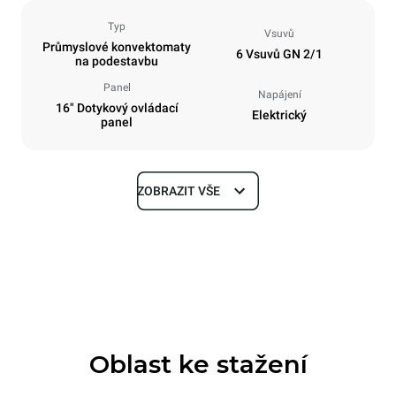
Typ
Vsuvů
Průmyslové konvektomaty
6 Vsuvů GN 2/1
na podestavbu
Panel
Napájení
16" Dotykový ovládací
Elektrický
panel
ZOBRAZIT VŠE
Rozměry
Šířka
Hloubka
860 mm
1180 mm
Výška
Hmotnost
849 mm
150 kg
Oblast ke stažení
Specifikace plechů
Počet plechů
Velikost plechu