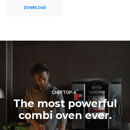
konvektomatem. Nepřímé
DOWNLOAD
emise závisí na
energetickém mixu sítě, ke
které je přístroj připojen; ty
lze snížit tím, že se
rozhodnete zakoupit
energii vyrobenou z
obnovitelných
zdrojů.
Greenhouse Gas
Protocol
Estimate based on daily use of
Estimated assuming the
the oven (365 days/year):
following weekly washing
programs (52 weeks/year):
6 full loads of roast
7 long washes
chickens
6 full loads cooking with
steam
™
CHEFTOP-X
The most powerful
combi oven ever.