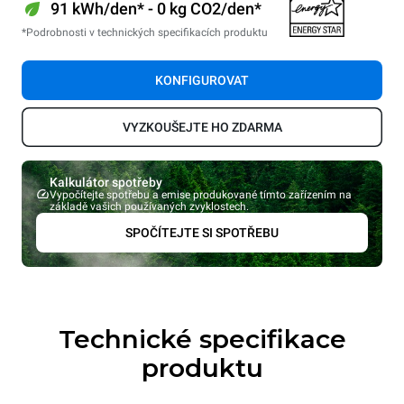
91 kWh/den* - 0 kg CO2/den*
*Podrobnosti v technických specifikacích produktu
KONFIGUROVAT
VYZKOUŠEJTE HO ZDARMA
Kalkulátor spotřeby
Vypočítejte spotřebu a emise produkované tímto zařízením na
základě vašich používaných zvyklostech.
SPOČÍTEJTE SI SPOTŘEBU
Technické specifikace
produktu