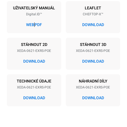
6
GN 2/1
UŽIVATELSKÝ MANUÁL
LEAFLET
Digital.ID™
CHEFTOP-X™
Vzdálenost mezi zásobníky
77 mm
WEB
PDF
DOWNLOAD
Napájení
STÁHNOUT 2D
STÁHNOUT 3D
XEDA-0621-EXRS-POE
XEDA-0621-EXRS-POE
Napětí
Příkon
380-415V 3N~ / 220-240V
23,1 kW
DOWNLOAD
DOWNLOAD
3~
Frekvence
Typ zástrčky
50 / 60 Hz
NIET INBEGREPEN
TECHNICKÉ ÚDAJE
NÁHRADNÍ DÍLY
XEDA-0621-EXRS-POE
XEDA-0621-EXRS-POE
DOWNLOAD
DOWNLOAD
*
Spotřeba v kwh a emise co2
Spotřeba v kWh
Emise CO2
91 kWh/den
0 kg CO2/den
Odhad zahrnuje pouze
přímé emise produkované