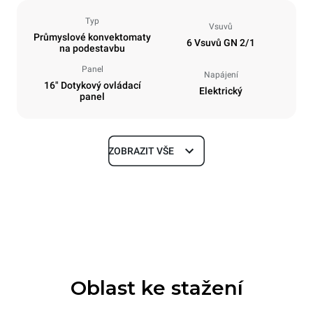
Typ
Vsuvů
Průmyslové konvektomaty
6 Vsuvů GN 2/1
na podestavbu
Panel
Napájení
16" Dotykový ovládací
Elektrický
panel
ZOBRAZIT VŠE
Rozměry
Šířka
Hloubka
860 mm
1180 mm
Výška
Hmotnost
849 mm
150 kg
Oblast ke stažení
Specifikace plechů
Počet plechů
Velikost plechu