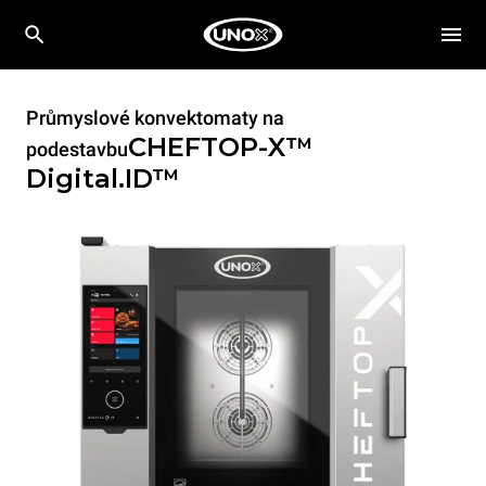
Průmyslové konvektomaty na
CHEFTOP-X™
podestavbu
Digital.ID™