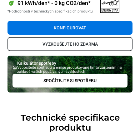
91 kWh/den* - 0 kg CO2/den*
*Podrobnosti v technických specifikacích produktu
KONFIGUROVAT
VYZKOUŠEJTE HO ZDARMA
Kalkulátor spotřeby
Vypočítejte spotřebu a emise produkované tímto zařízením na
základě vašich používaných zvyklostech.
SPOČÍTEJTE SI SPOTŘEBU
Technické specifikace
produktu