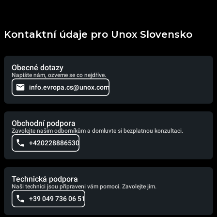
Kontaktní údaje pro Unox Slovensko
Obecné dotazy
Napište nám, ozveme se co nejdříve.
info.evropa.cs@unox.com
Obchodní podpora
Zavolejte našim odborníkům a domluvte si bezplatnou konzultaci.
+420228886530
Technická podpora
Naši technici jsou připraveni vám pomoci. Zavolejte jim.
+39 049 736 06 51