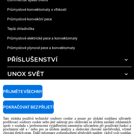
Průmyslové konvektomaty s vlhkostí
Průmyslové konvekční pece
Teplá chladnička
Průmyslové elektrické pece a konvektomaty
Průmyslové plynové pece a konvektomaty
PŘÍSLUŠENSTVÍ
UNOX SVĚT
Všechna příslušenství
Mycí prostředky pro automatické mytí
PODPORA
Naše pobočky po celém světě
PŘIJMĚTE VŠECHNY
Čisticí prostředky pro ruční mytí
Úprava vody pryskyřičnými filtry
Záruka Unox
POKRAČOVAT BEZ PŘIJETÍ
Úprava vody reverzní osmózou
Najděte Prodejce
Tato stránka používá technické soubory cookie a pouze po získání souhlasu uživatele
Najděte Servisní Střediska
profilovací soubory cookie nebo jiné nástroje pro sledování za účelem zasílání reklamních
zpráv v souladu s preferencemi vyjádřenými samotným uživatelem při používání funkcí a
AI Content Disclaimer
Privacy policy
Cookie policy
procházení sítě a / nebo pro za účelem analýzy a sledování chování návštěvníků, včetně
chování třetích stran. Další informace a přizpůsobení předvoleb najdete, i když svůj souhlas