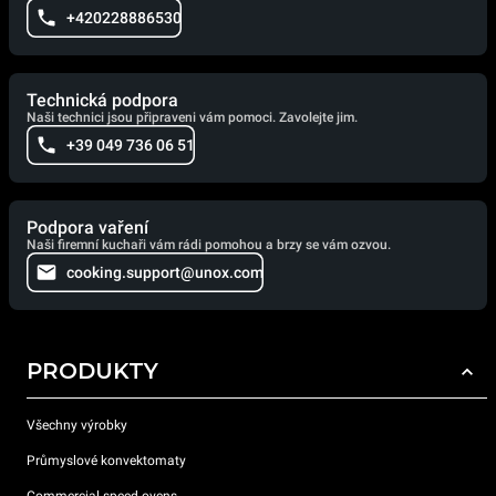
+420228886530
Technická podpora
Naši technici jsou připraveni vám pomoci. Zavolejte jim.
+39 049 736 06 51
Podpora vaření
Naši firemní kuchaři vám rádi pomohou a brzy se vám ozvou.
cooking.support@unox.com
PRODUKTY
Všechny výrobky
Průmyslové konvektomaty
Commercial speed ovens