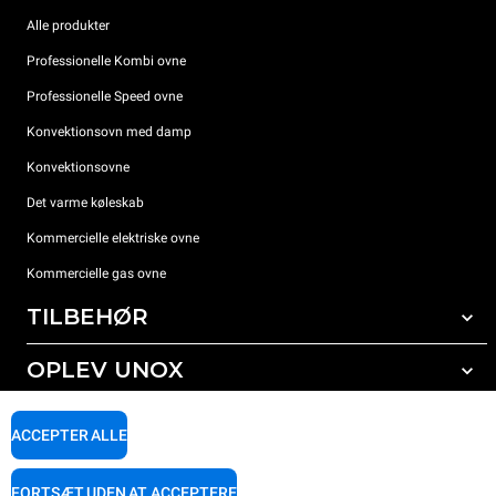
Alle produkter
Professionelle Kombi ovne
Professionelle Speed ovne
Konvektionsovn med damp
Konvektionsovne
Det varme køleskab
Kommercielle elektriske ovne
Kommercielle gas ovne
TILBEHØR
OPLEV UNOX
Alt tilbehør
Rengøringsmidler til automatisk vask
SUPPORT
Vores kontorer rundt om i verden
ACCEPTER ALLE
Rengøringsmidler til manuel vask
Vandbehandling med resin filter
Unox garanti
FORTSÆT UDEN AT ACCEPTERE