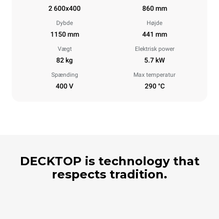
2 600x400
860 mm
Dybde
Højde
1150 mm
441 mm
Vægt
Elektrisk power
82 kg
5.7 kW
Spænding
Max temperatur
400 V
290 °C
DECKTOP is technology that
respects tradition.