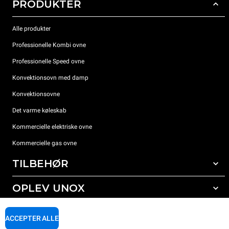
PRODUKTER
Alle produkter
Professionelle Kombi ovne
Professionelle Speed ovne
Konvektionsovn med damp
Konvektionsovne
Det varme køleskab
Kommercielle elektriske ovne
Kommercielle gas ovne
TILBEHØR
OPLEV UNOX
Alt tilbehør
Rengøringsmidler til automatisk vask
SUPPORT
Vores kontorer rundt om i verden
ACCEPTER ALLE
Rengøringsmidler til manuel vask