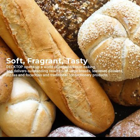
Soft, Fragrant, Tasty
DECKTOP opens up a world of possibilities in baking,
and delivers outstanding results with large breads, leavened desserts,
pizzas and focaccias and traditional confectionery products.