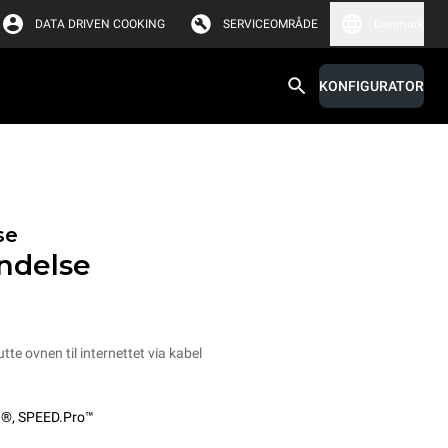
DATA DRIVEN COOKING
SERVICEOMRÅDE
Danmark
KONFIGURATOR
se
ndelse
utte ovnen til internettet via kabel
O®
,
SPEED.Pro™