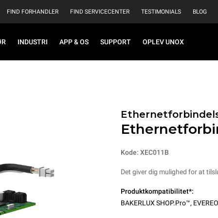
FIND FORHANDLER
FIND SERVICECENTER
TESTIMONIALS
BLOG
ØR
INDUSTRI
APP & OS
SUPPORT
OPLEV UNOX
Ethernetforbindel
Ethernetforbi
Kode: XEC011B
Det giver dig mulighed for at tilsl
Produktkompatibilitet*:
BAKERLUX SHOP.Pro™
,
EVERE