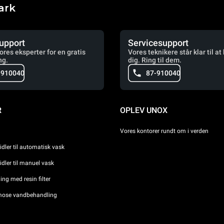
ark
upport
Servicesupport
vores eksperter for en gratis
Vores teknikere står klar til at
ng.
dig. Ring til dem.
-910040
87-910040
R
OPLEV UNOX
Vores kontorer rundt om i verden
dler til automatisk vask
dler til manuel vask
ng med resin filter
ose vandbehandling