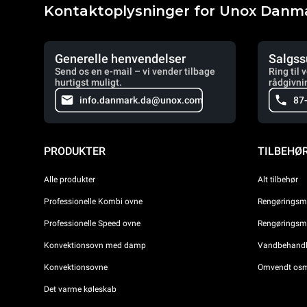
Kontaktoplysninger for Unox Danm
Generelle henvendelser
Salgss
Send os en e-mail – vi vender tilbage
Ring til 
hurtigst muligt.
rådgivni
info.danmark.da@unox.com
87
PRODUKTER
TILBEHØ
Alle produkter
Alt tilbehør
Professionelle Kombi ovne
Rengøringsmi
Professionelle Speed ovne
Rengøringsmi
Konvektionsovn med damp
Vandbehandli
Konvektionsovne
Omvendt osm
Det varme køleskab