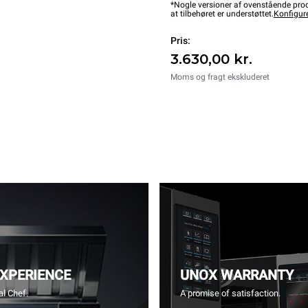
*Nogle versioner af ovenstående produ
at tilbehøret er understøttet.
Konfigur
Pris:
3.630,00 kr.
Moms og fragt ekskluderet
EXPERIENCE
UNOX WARRANTY
l Chef.
A promise of satisfaction.