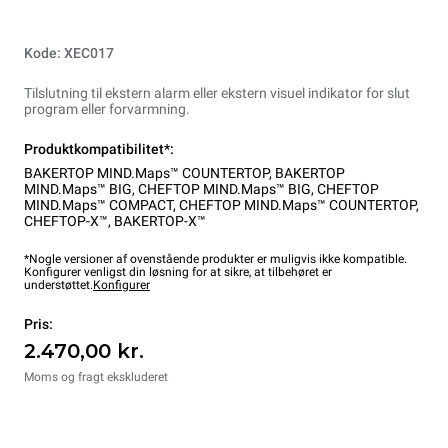
Kode: XEC017
Tilslutning til ekstern alarm eller ekstern visuel indikator for slut
program eller forvarmning.
Produktkompatibilitet*:
BAKERTOP MIND.Maps™ COUNTERTOP
,
BAKERTOP
MIND.Maps™ BIG
,
CHEFTOP MIND.Maps™ BIG
,
CHEFTOP
MIND.Maps™ COMPACT
,
CHEFTOP MIND.Maps™ COUNTERTOP
,
CHEFTOP-X™
,
BAKERTOP-X™
*Nogle versioner af ovenstående produkter er muligvis ikke kompatible.
Konfigurer venligst din løsning for at sikre, at tilbehøret er
understøttet.
Konfigurer
Pris:
2.470,00 kr.
Moms og fragt ekskluderet