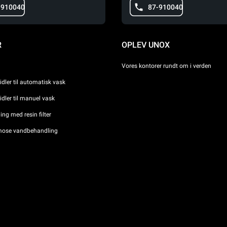
-910040
87-910040
R
OPLEV UNOX
Vores kontorer rundt om i verden
dler til automatisk vask
dler til manuel vask
ng med resin filter
ose vandbehandling