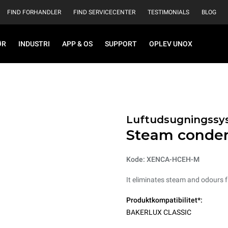
FIND FORHANDLER
FIND SERVICECENTER
TESTIMONIALS
BLOG
ØR
INDUSTRI
APP & OS
SUPPORT
OPLEV UNOX
Luftudsugningssys
Steam conde
Kode: XENCA-HCEH-M
It eliminates steam and odours 
Produktkompatibilitet*:
BAKERLUX CLASSIC