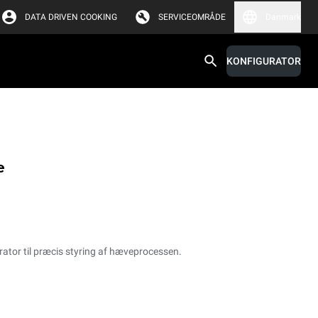
DATA DRIVEN COOKING
SERVICEOMRÅDE
Danmark
KONFIGURATOR
e
or til præcis styring af hæveprocessen.