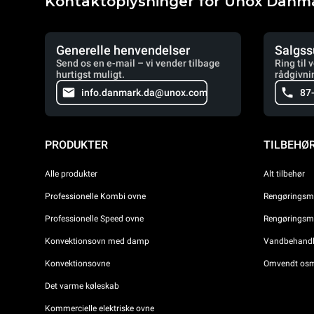
Kontaktoplysninger for Unox Danm
Generelle henvendelser
Salgss
Send os en e-mail – vi vender tilbage
Ring til 
hurtigst muligt.
rådgivni
info.danmark.da@unox.com
87
PRODUKTER
TILBEHØ
Alle produkter
Alt tilbehør
Professionelle Kombi ovne
Rengøringsmi
Professionelle Speed ovne
Rengøringsmi
Konvektionsovn med damp
Vandbehandli
Konvektionsovne
Omvendt osm
Det varme køleskab
Kommercielle elektriske ovne