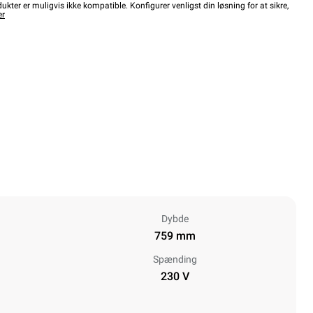
kter er muligvis ikke kompatible. Konfigurer venligst din løsning for at sikre,
er
Dybde
759 mm
Spænding
230 V