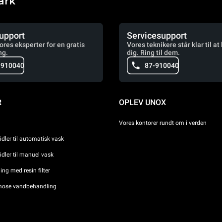
ark
upport
Servicesupport
vores eksperter for en gratis
Vores teknikere står klar til at
ng.
dig. Ring til dem.
-910040
87-910040
R
OPLEV UNOX
Vores kontorer rundt om i verden
dler til automatisk vask
dler til manuel vask
ng med resin filter
ose vandbehandling