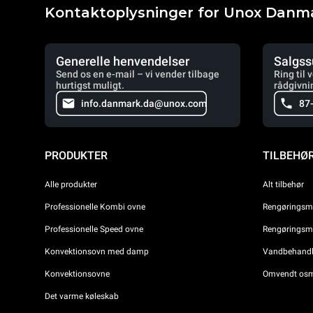
Kontaktoplysninger for Unox Danm
Generelle henvendelser
Salgss
Send os en e-mail – vi vender tilbage
Ring til 
hurtigst muligt.
rådgivni
info.danmark.da@unox.com
87
PRODUKTER
TILBEHØ
Alle produkter
Alt tilbehør
Professionelle Kombi ovne
Rengøringsmi
Professionelle Speed ovne
Rengøringsmi
Konvektionsovn med damp
Vandbehandli
Konvektionsovne
Omvendt osm
Det varme køleskab