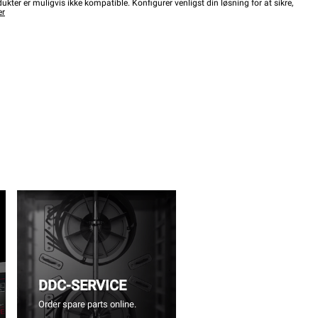
kter er muligvis ikke kompatible. Konfigurer venligst din løsning for at sikre,
er
DDC-SERVICE
Order spare parts online.