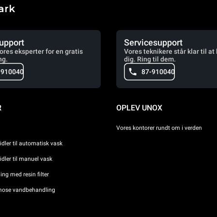
ark
upport
Servicesupport
vores eksperter for en gratis
Vores teknikere står klar til at
ng.
dig. Ring til dem.
-910040
87-910040
R
OPLEV UNOX
Vores kontorer rundt om i verden
dler til automatisk vask
dler til manuel vask
ng med resin filter
ose vandbehandling