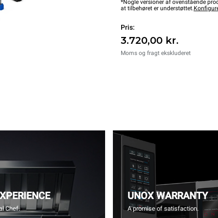
*Nogle versioner af ovenstående produ
at tilbehøret er understøttet.
Konfigur
Pris:
3.720,00 kr.
Moms og fragt ekskluderet
EXPERIENCE
UNOX WARRANTY
l Chef.
A promise of satisfaction.