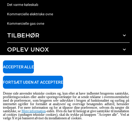
Det varme køleskab
Kommercielle elektriske ovne
Kommercielle gas ovne
TILBEHØR
OPLEV UNOX
Alt tilbehør
Rengøringsmidler til automatisk vask
SUPPORT
Vores kontorer rundt om i verden
ACCEPTER ALLE
Rengøringsmidler til manuel vask
Vandbehandling med resin filter
Unox garanti
FORTSÆT UDEN AT ACCEPTERE
Omvendt osmose vandbehandling
FIND FORHANDLER
Denne side anvender tekniske cookies og, kun efter at have indhentet brugerens samtykke,
FIND SERVICECENTER
profileringscookies eller andre sporingsværktøjer for at sende reklame i overensstemmelse
med de præferencer, som brugeren selv udtrykker i brugen af funktionalitet og surfing på
AI Content Disclaimer
Privacy policy
Cookie policy
internettet og/eller for formålet at analysere og overvåge besøgendes adfærd, herunder
tredjepart. For mere information og for at tilpasse dine præferencer, selvom du nægter dit
Copyright 2026 UNOX SpA. Alle rettigheder forbeholdes. Reg. Imp. Padova nr.
samtykke, se
Mere information
-siden. Hvis du har til hensigt at give samtykke til installation
04230750285 - REA Padova 372835 - Kap. Soc. 5.000.000 € iv - P.IVA / CF
af cookies (undtagen tekniske cookies), skal du trykke på knappen "Accepter alle". Ved at
vælge X'et på banneret afviser du installationen af cookies.
04230750285 - IT WEEE Reg. No. IT08020000000377