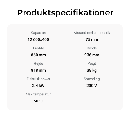
Produktspecifikationer
Kapacitet
Afstand mellem indstik
12 600x400
75 mm
Bredde
Dybde
860 mm
936 mm
Højde
Vægt
818 mm
38 kg
Elektrisk power
Spænding
2.4 kW
230 V
Max temperatur
50 °C