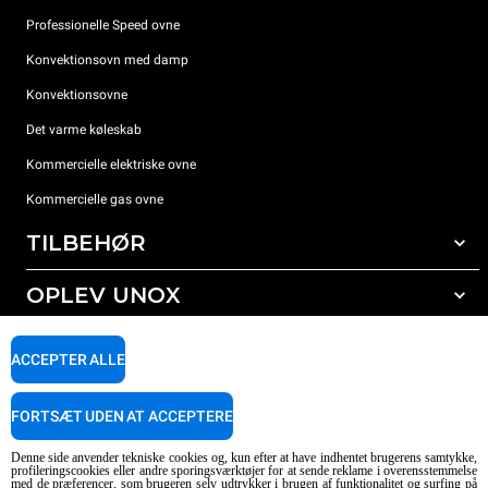
Professionelle Speed ovne
Konvektionsovn med damp
Konvektionsovne
Det varme køleskab
Kommercielle elektriske ovne
Kommercielle gas ovne
TILBEHØR
OPLEV UNOX
Alt tilbehør
Rengøringsmidler til automatisk vask
SUPPORT
Vores kontorer rundt om i verden
ACCEPTER ALLE
Rengøringsmidler til manuel vask
Vandbehandling med resin filter
Unox garanti
FORTSÆT UDEN AT ACCEPTERE
Omvendt osmose vandbehandling
FIND FORHANDLER
Denne side anvender tekniske cookies og, kun efter at have indhentet brugerens samtykke,
FIND SERVICECENTER
profileringscookies eller andre sporingsværktøjer for at sende reklame i overensstemmelse
med de præferencer, som brugeren selv udtrykker i brugen af funktionalitet og surfing på
AI Content Disclaimer
Privacy policy
Cookie policy