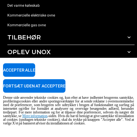
Det varme køleskab
Kommercielle elektriske ovne
Kommercielle gas ovne
TILBEHØR
OPLEV UNOX
Alt tilbehør
Rengøringsmidler til automatisk vask
SUPPORT
Vores kontorer rundt om i verden
ACCEPTER ALLE
Rengøringsmidler til manuel vask
Vandbehandling med resin filter
Unox garanti
FORTSÆT UDEN AT ACCEPTERE
Omvendt osmose vandbehandling
FIND FORHANDLER
Denne side anvender tekniske cookies og, kun efter at have indhentet brugerens samtykke,
FIND SERVICECENTER
profileringscookies eller andre sporingsværktøjer for at sende reklame i overensstemmelse
med de præferencer, som brugeren selv udtrykker i brugen af funktionalitet og surfing på
AI Content Disclaimer
Privacy policy
Cookie policy
internettet og/eller for formålet at analysere og overvåge besøgendes adfærd, herunder
tredjepart. For mere information og for at tilpasse dine præferencer, selvom du nægter dit
Copyright 2026 UNOX SpA. Alle rettigheder forbeholdes. Reg. Imp. Padova nr.
samtykke, se
Mere information
-siden. Hvis du har til hensigt at give samtykke til installation
04230750285 - REA Padova 372835 - Kap. Soc. 5.000.000 € iv - P.IVA / CF
af cookies (undtagen tekniske cookies), skal du trykke på knappen "Accepter alle". Ved at
vælge X'et på banneret afviser du installationen af cookies.
04230750285 - IT WEEE Reg. No. IT08020000000377